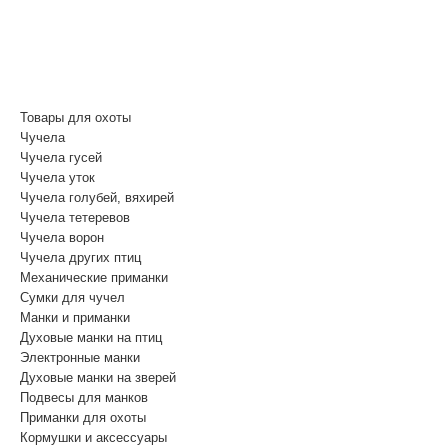
(812) 748-3404
8 800 350 3414
(Бесплатный звонок по России)
Товары для охоты
Чучела
Чучела гусей
Чучела уток
Чучела голубей, вяхирей
Чучела тетеревов
Чучела ворон
Чучела других птиц
Механические приманки
Сумки для чучел
Манки и приманки
Духовые манки на птиц
Электронные манки
Духовые манки на зверей
Подвесы для манков
Приманки для охоты
Кормушки и аксессуары