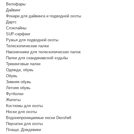
Велофары
Дайвинг
Фонари для дайвинга и подводной охоты
Дартс
Cлэклайны
SUP-серфинг
Ружья для подводной охоты
Телескопические палки
Наконечники для телескопических палок
Палки для скандинавской ходьбы
Трекинговые палки
Одежда, обувь
Обувь
Зимняя обувь
Летняя обувь
Футболки
Жилеты
Костюмы для охоты
Носки для охоты
Водонепроницаемые носки Dexshell
Перчатки для охоты
Плащи, Дождевики