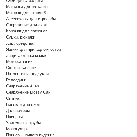
Очки для стрельбы
Машинки для метания
Мишени для стрельбы
Аксессуары для стрельбы
Снаряжение для охоты
Коробки для патронов
Сумки, рюкзаки
Хим. средства
Ящики для принадлежностей
Защита от насекомых
Метеостанции
Охотничьи ножи
Патронташи, подсумки
Релоадинг
Снаряжение Allen
Снаряжение Mossy Oak
Оптика
Бинокли для охоты
Дальномеры
Прицелы
Зрительные трубы
Монокуляры
Приборы ночного видения