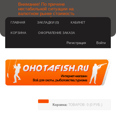
￼
Внимание! По причине
нестабильной ситуации на
валютном рынке стоимость
×
товаров может быть уточнена
ГЛАВНАЯ
ЗАКЛАДКИ (0)
КАБИНЕТ
после оформления заказа.
Извините за временные
неудобства.
КОРЗИНА
ОФОРМЛЕНИЕ ЗАКАЗА
Регистрация
Войти
Корзина:
ТОВАРОВ: 0 (0 РУБ.)