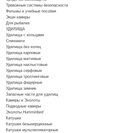
Тревожные системы безопасности
Фильмы и учебные пособия
Экшн камеры
Для рыбалки
УДИЛИЩА
Удилища с кольцами
Спиннинги
Удилища без колец
Удилища карповые
Удилища матчевые
Удилища нахлыстовые
Удилища серфовые
Удилища троллинговые
Удилища фидерные
Удилища зимние
Запасные части для удилищ
Камеры и Эхолоты
Подводные камеры
Эхолоты Humminbird
Катушки
Катушки безынерционные
Катушки мультипликаторные