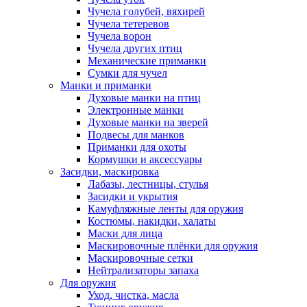
Чучела голубей, вяхирей
Чучела тетеревов
Чучела ворон
Чучела других птиц
Механические приманки
Сумки для чучел
Манки и приманки
Духовые манки на птиц
Электронные манки
Духовые манки на зверей
Подвесы для манков
Приманки для охоты
Кормушки и аксессуары
Засидки, маскировка
Лабазы, лестницы, стулья
Засидки и укрытия
Камуфляжные ленты для оружия
Костюмы, накидки, халаты
Маски для лица
Маскировочные плёнки для оружия
Маскировочные сетки
Нейтрализаторы запаха
Для оружия
Уход, чистка, масла