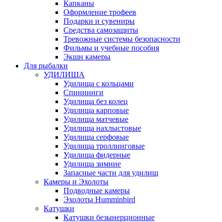
Капканы
Оформление трофеев
Подарки и сувениры
Средства самозащиты
Тревожные системы безопасности
Фильмы и учебные пособия
Экшн камеры
Для рыбалки
УДИЛИЩА
Удилища с кольцами
Спиннинги
Удилища без колец
Удилища карповые
Удилища матчевые
Удилища нахлыстовые
Удилища серфовые
Удилища троллинговые
Удилища фидерные
Удилища зимние
Запасные части для удилищ
Камеры и Эхолоты
Подводные камеры
Эхолоты Humminbird
Катушки
Катушки безынерционные