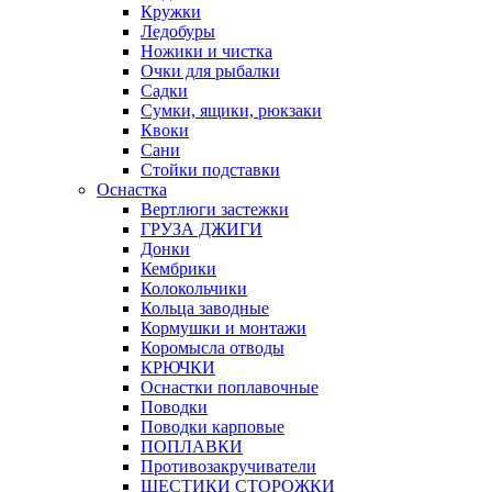
Кружки
Ледобуры
Ножики и чистка
Очки для рыбалки
Садки
Сумки, ящики, рюкзаки
Квоки
Сани
Стойки подставки
Оснастка
Вертлюги застежки
ГРУЗА ДЖИГИ
Донки
Кембрики
Колокольчики
Кольца заводные
Кормушки и монтажи
Коромысла отводы
КРЮЧКИ
Оснастки поплавочные
Поводки
Поводки карповые
ПОПЛАВКИ
Противозакручиватели
ШЕСТИКИ СТОРОЖКИ