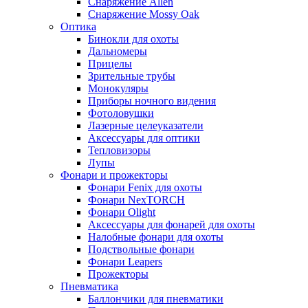
Снаряжение Allen
Снаряжение Mossy Oak
Оптика
Бинокли для охоты
Дальномеры
Прицелы
Зрительные трубы
Монокуляры
Приборы ночного видения
Фотоловушки
Лазерные целеуказатели
Аксессуары для оптики
Тепловизоры
Лупы
Фонари и прожекторы
Фонари Fenix для охоты
Фонари NexTORCH
Фонари Olight
Аксессуары для фонарей для охоты
Налобные фонари для охоты
Подствольные фонари
Фонари Leapers
Прожекторы
Пневматика
Баллончики для пневматики