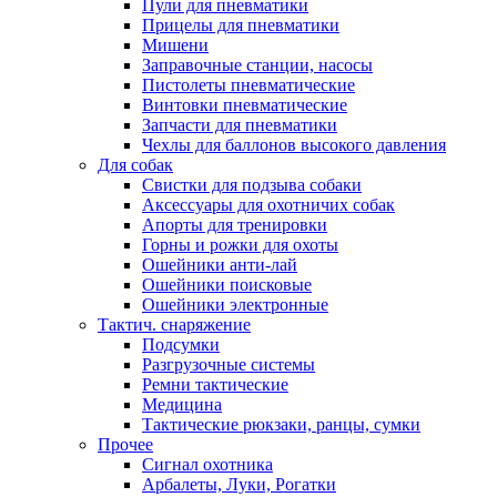
Пули для пневматики
Прицелы для пневматики
Мишени
Заправочные станции, насосы
Пистолеты пневматические
Винтовки пневматические
Запчасти для пневматики
Чехлы для баллонов высокого давления
Для собак
Свистки для подзыва собаки
Аксессуары для охотничих собак
Апорты для тренировки
Горны и рожки для охоты
Ошейники анти-лай
Ошейники поисковые
Ошейники электронные
Тактич. снаряжение
Подсумки
Разгрузочные системы
Ремни тактические
Медицина
Тактические рюкзаки, ранцы, сумки
Прочее
Сигнал охотника
Арбалеты, Луки, Рогатки