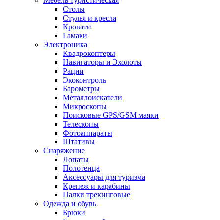
Мебель туристическая
Столы
Стулья и кресла
Кровати
Гамаки
Электроника
Квадрокоптеры
Навигаторы и Эхолоты
Рации
Экоконтроль
Барометры
Металлоискатели
Микроскопы
Поисковые GPS/GSM маяки
Телескопы
Фотоаппараты
Штативы
Снаряжение
Лопаты
Полотенца
Аксессуары для туризма
Крепеж и карабины
Палки трекинговые
Одежда и обувь
Брюки