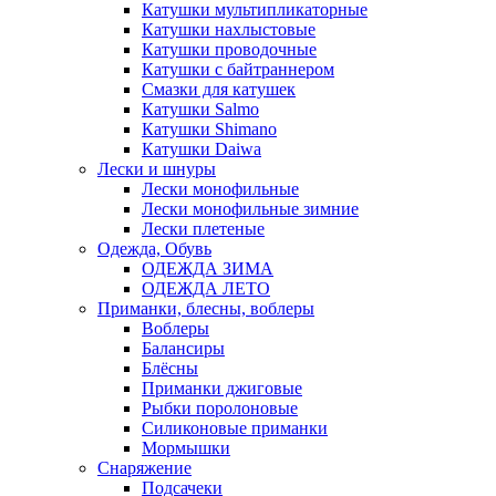
Катушки мультипликаторные
Катушки нахлыстовые
Катушки проводочные
Катушки с байтраннером
Смазки для катушек
Катушки Salmo
Катушки Shimano
Катушки Daiwa
Лески и шнуры
Лески монофильные
Лески монофильные зимние
Лески плетеные
Одежда, Обувь
ОДЕЖДА ЗИМА
ОДЕЖДА ЛЕТО
Приманки, блесны, воблеры
Воблеры
Балансиры
Блёсны
Приманки джиговые
Рыбки поролоновые
Силиконовые приманки
Мормышки
Снаряжение
Подсачеки