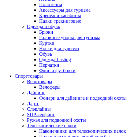
Полотенца
Аксессуары для туризма
Крепеж и карабины
Палки трекинговые
Одежда и обувь
Брюки
Головные уборы для туризма
Куртки
Носки для туризма
Обувь
Одежда Lasting
Перчатки
Флис и футболки
Спорттовары
Велотовары
Велофары
Дайвинг
Фонари для дайвинга и подводной охоты
Дартс
Cлэклайны
SUP-серфинг
Ружья для подводной охоты
Телескопические палки
Наконечники для телескопических палок
Палки для скандинавской ходьбы