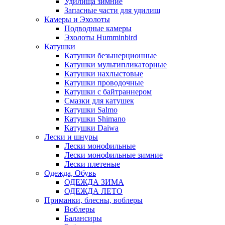
Удилища зимние
Запасные части для удилищ
Камеры и Эхолоты
Подводные камеры
Эхолоты Humminbird
Катушки
Катушки безынерционные
Катушки мультипликаторные
Катушки нахлыстовые
Катушки проводочные
Катушки с байтраннером
Смазки для катушек
Катушки Salmo
Катушки Shimano
Катушки Daiwa
Лески и шнуры
Лески монофильные
Лески монофильные зимние
Лески плетеные
Одежда, Обувь
ОДЕЖДА ЗИМА
ОДЕЖДА ЛЕТО
Приманки, блесны, воблеры
Воблеры
Балансиры