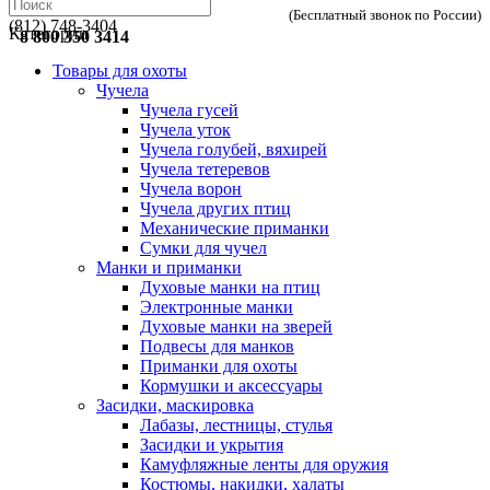
(Бесплатный звонок по России)
(812) 748-3404
Категории
8 800 350 3414
Товары для охоты
Чучела
Чучела гусей
Чучела уток
Чучела голубей, вяхирей
Чучела тетеревов
Чучела ворон
Чучела других птиц
Механические приманки
Сумки для чучел
Манки и приманки
Духовые манки на птиц
Электронные манки
Духовые манки на зверей
Подвесы для манков
Приманки для охоты
Кормушки и аксессуары
Засидки, маскировка
Лабазы, лестницы, стулья
Засидки и укрытия
Камуфляжные ленты для оружия
Костюмы, накидки, халаты