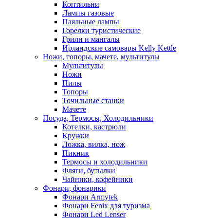
Коптильни
Лампы газовые
Паяльные лампы
Горелки туристические
Грили и мангалы
Ирландские самовары Kelly Kettle
Ножи, топоры, мачете, мультитулы
Мультитулы
Ножи
Пилы
Топоры
Точильные станки
Мачете
Посуда, Термосы, Холодильники
Котелки, кастрюли
Кружки
Ложка, вилка, нож
Пикник
Термосы и холодильники
Фляги, бутылки
Чайники, кофейники
Фонари, фонарики
Фонари Armytek
Фонари Fenix для туризма
Фонари Led Lenser