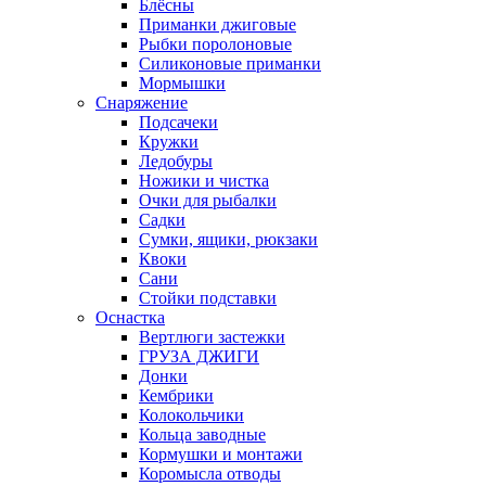
Блёсны
Приманки джиговые
Рыбки поролоновые
Силиконовые приманки
Мормышки
Снаряжение
Подсачеки
Кружки
Ледобуры
Ножики и чистка
Очки для рыбалки
Садки
Сумки, ящики, рюкзаки
Квоки
Сани
Стойки подставки
Оснастка
Вертлюги застежки
ГРУЗА ДЖИГИ
Донки
Кембрики
Колокольчики
Кольца заводные
Кормушки и монтажи
Коромысла отводы