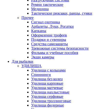
Разгрузочные системы
Ремни тактические
Медицина
Тактические рюкзаки, ранцы, сумки
Прочее
Сигнал охотника
Арбалеты, Луки, Рогатки
Капканы
Оформление трофеев
Подарки и сувениры
Средства самозащиты
Тревожные системы безопасности
Фильмы и учебные пособия
Экшн камеры
Для рыбалки
УДИЛИЩА
Удилища с кольцами
Спиннинги
Удилища без колец
Удилища карповые
Удилища матчевые
Удилища нахлыстовые
Удилища серфовые
Удилища троллинговые
Удилища фидерные