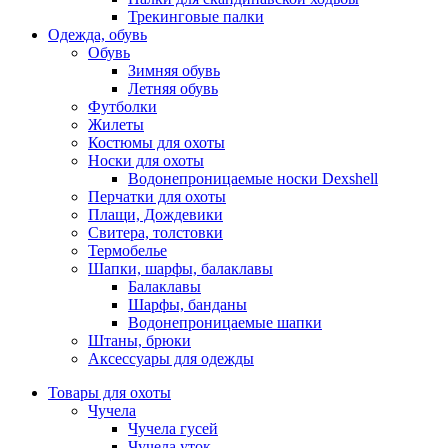
Трекинговые палки
Одежда, обувь
Обувь
Зимняя обувь
Летняя обувь
Футболки
Жилеты
Костюмы для охоты
Носки для охоты
Водонепроницаемые носки Dexshell
Перчатки для охоты
Плащи, Дождевики
Свитера, толстовки
Термобелье
Шапки, шарфы, балаклавы
Балаклавы
Шарфы, банданы
Водонепроницаемые шапки
Штаны, брюки
Аксессуары для одежды
Товары для охоты
Чучела
Чучела гусей
Чучела уток