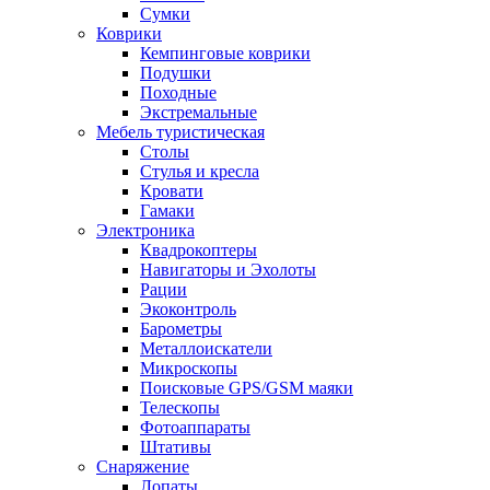
Сумки
Коврики
Кемпинговые коврики
Подушки
Походные
Экстремальные
Мебель туристическая
Столы
Стулья и кресла
Кровати
Гамаки
Электроника
Квадрокоптеры
Навигаторы и Эхолоты
Рации
Экоконтроль
Барометры
Металлоискатели
Микроскопы
Поисковые GPS/GSM маяки
Телескопы
Фотоаппараты
Штативы
Снаряжение
Лопаты