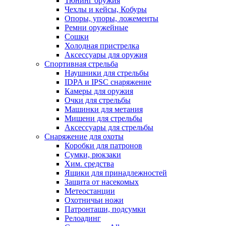
Тюнинг оружия
Чехлы и кейсы, Кобуры
Опоры, упоры, ложементы
Ремни оружейные
Сошки
Холодная пристрелка
Аксессуары для оружия
Спортивная стрельба
Наушники для стрельбы
IDPA и IPSC снаряжение
Камеры для оружия
Очки для стрельбы
Машинки для метания
Мишени для стрельбы
Аксессуары для стрельбы
Снаряжение для охоты
Коробки для патронов
Сумки, рюкзаки
Хим. средства
Ящики для принадлежностей
Защита от насекомых
Метеостанции
Охотничьи ножи
Патронташи, подсумки
Релоадинг