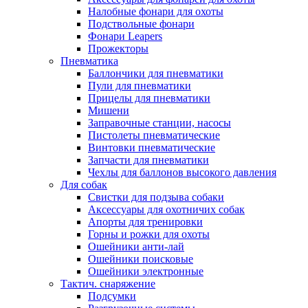
Налобные фонари для охоты
Подствольные фонари
Фонари Leapers
Прожекторы
Пневматика
Баллончики для пневматики
Пули для пневматики
Прицелы для пневматики
Мишени
Заправочные станции, насосы
Пистолеты пневматические
Винтовки пневматические
Запчасти для пневматики
Чехлы для баллонов высокого давления
Для собак
Свистки для подзыва собаки
Аксессуары для охотничих собак
Апорты для тренировки
Горны и рожки для охоты
Ошейники анти-лай
Ошейники поисковые
Ошейники электронные
Тактич. снаряжение
Подсумки