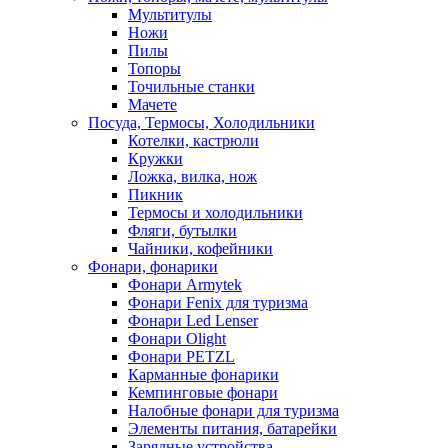
Мультитулы
Ножи
Пилы
Топоры
Точильные станки
Мачете
Посуда, Термосы, Холодильники
Котелки, кастрюли
Кружки
Ложка, вилка, нож
Пикник
Термосы и холодильники
Фляги, бутылки
Чайники, кофейники
Фонари, фонарики
Фонари Armytek
Фонари Fenix для туризма
Фонари Led Lenser
Фонари Olight
Фонари PETZL
Карманные фонарики
Кемпинговые фонари
Налобные фонари для туризма
Элементы питания, батарейки
Зарядные устройства