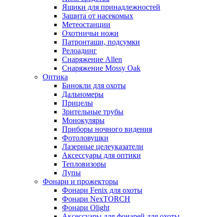
Ящики для принадлежностей
Защита от насекомых
Метеостанции
Охотничьи ножи
Патронташи, подсумки
Релоадинг
Снаряжение Allen
Снаряжение Mossy Oak
Оптика
Бинокли для охоты
Дальномеры
Прицелы
Зрительные трубы
Монокуляры
Приборы ночного видения
Фотоловушки
Лазерные целеуказатели
Аксессуары для оптики
Тепловизоры
Лупы
Фонари и прожекторы
Фонари Fenix для охоты
Фонари NexTORCH
Фонари Olight
Аксессуары для фонарей для охоты