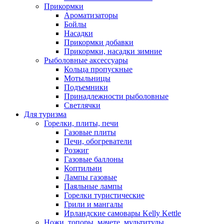
Прикормки
Ароматизаторы
Бойлы
Насадки
Прикормки добавки
Прикормки, насадки зимние
Рыболовные аксессуары
Кольца пропускные
Мотыльницы
Подъемники
Принадлежности рыболовные
Светлячки
Для туризма
Горелки, плиты, печи
Газовые плиты
Печи, обогреватели
Розжиг
Газовые баллоны
Коптильни
Лампы газовые
Паяльные лампы
Горелки туристические
Грили и мангалы
Ирландские самовары Kelly Kettle
Ножи, топоры, мачете, мультитулы