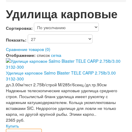
Удилища карповые
Сортировка:
Показать:
Сравнение товаров (0)
Отображение:
список
сетка
Удилище карповое Salmo Blaster TELE CARP 2.75lb/3.00
3132-300
дл.3.00м/тест 2.75lb/строй M/285г/6секц./дл.тр.90см
Надежные телескопические карповые удилища среднего
строя. Посылистый бланк удилища имеет рукоятку с
надежным катушкодержателем. Кольца укомплектованы
вставками SIC. Недорогое удилище для ловли не только
карпа, но другой крупной рыбы. Этими карпо..
2365 руб.
Купить