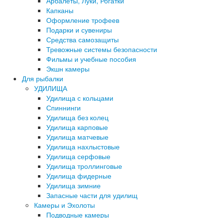
Арбалеты, Луки, Рогатки
Капканы
Оформление трофеев
Подарки и сувениры
Средства самозащиты
Тревожные системы безопасности
Фильмы и учебные пособия
Экшн камеры
Для рыбалки
УДИЛИЩА
Удилища с кольцами
Спиннинги
Удилища без колец
Удилища карповые
Удилища матчевые
Удилища нахлыстовые
Удилища серфовые
Удилища троллинговые
Удилища фидерные
Удилища зимние
Запасные части для удилищ
Камеры и Эхолоты
Подводные камеры