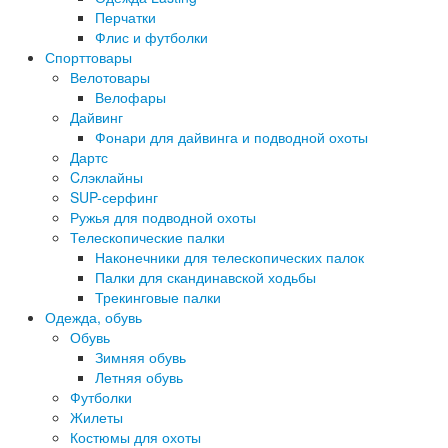
Перчатки
Флис и футболки
Спорттовары
Велотовары
Велофары
Дайвинг
Фонари для дайвинга и подводной охоты
Дартс
Cлэклайны
SUP-серфинг
Ружья для подводной охоты
Телескопические палки
Наконечники для телескопических палок
Палки для скандинавской ходьбы
Трекинговые палки
Одежда, обувь
Обувь
Зимняя обувь
Летняя обувь
Футболки
Жилеты
Костюмы для охоты