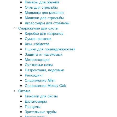
Камеры для оружия
Очки для стрельбы
Машинки для метания
Мишени для стрельбы
Аксессуары для стрельбы
Снаряжение для охоты
Коробки для патронов
Сумки, рюкзаки
Хим. средства
Ящики для принадлежностей
Защита от насекомых
Метеостанции
Охотничьи ножи
Патронташи, подсумки
Релоадинг
Снаряжение Allen
Снаряжение Mossy Oak
Оптика
Бинокли для охоты
Дальномеры
Прицелы
Зрительные трубы
Монокуляры