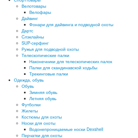
Велотовары
Велофары
Дайвинг
Фонари для дайвинга и подводной охоты
Дартс
Cлэклайны
SUP-серфинг
Ружья для подводной охоты
Телескопические палки
Наконечники для телескопических палок
Палки для скандинавской ходьбы
Трекинговые палки
Одежда, обувь
Обувь
Зимняя обувь
Летняя обувь
Футболки
Жилеты
Костюмы для охоты
Носки для охоты
Водонепроницаемые носки Dexshell
Перчатки для охоты