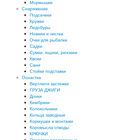
Мормышки
Снаряжение
Подсачеки
Кружки
Ледобуры
Ножики и чистка
Очки для рыбалки
Садки
Сумки, ящики, рюкзаки
Квоки
Сани
Стойки подставки
Оснастка
Вертлюги застежки
ГРУЗА ДЖИГИ
Донки
Кембрики
Колокольчики
Кольца заводные
Кормушки и монтажи
Коромысла отводы
КРЮЧКИ
Оснастки поплавочные