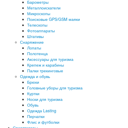
Барометры
Металлоискатели
Микроскопы
Поисковые GPS/GSM маяки
Телескопы
Фотоаппараты
Штативы
Снаряжение
Лопаты
Полотенца
Аксессуары для туризма
Крепеж и карабины
Палки трекинговые
Одежда и обувь
Брюки
Головные уборы для туризма
Куртки
Носки для туризма
Обувь
Одежда Lasting
Перчатки
Флис и футболки
Спорттовары