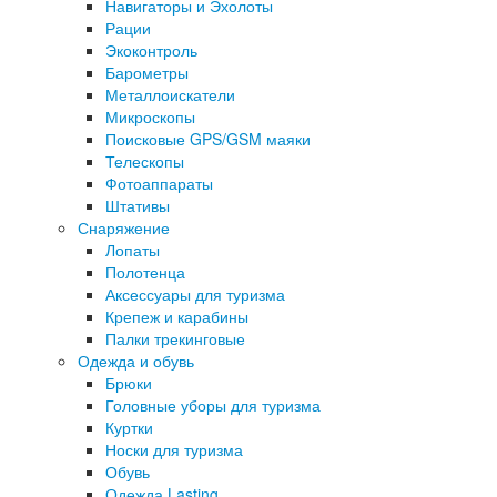
Навигаторы и Эхолоты
Рации
Экоконтроль
Барометры
Металлоискатели
Микроскопы
Поисковые GPS/GSM маяки
Телескопы
Фотоаппараты
Штативы
Снаряжение
Лопаты
Полотенца
Аксессуары для туризма
Крепеж и карабины
Палки трекинговые
Одежда и обувь
Брюки
Головные уборы для туризма
Куртки
Носки для туризма
Обувь
Одежда Lasting