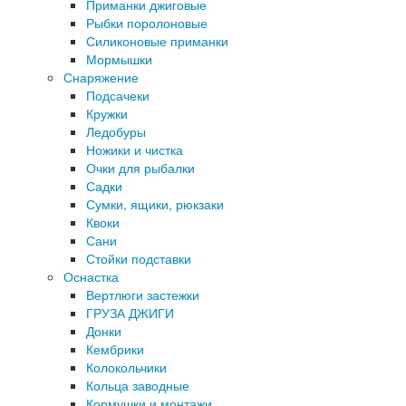
Приманки джиговые
Рыбки поролоновые
Силиконовые приманки
Мормышки
Снаряжение
Подсачеки
Кружки
Ледобуры
Ножики и чистка
Очки для рыбалки
Садки
Сумки, ящики, рюкзаки
Квоки
Сани
Стойки подставки
Оснастка
Вертлюги застежки
ГРУЗА ДЖИГИ
Донки
Кембрики
Колокольчики
Кольца заводные
Кормушки и монтажи