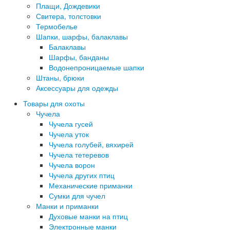
Плащи, Дождевики
Свитера, толстовки
Термобелье
Шапки, шарфы, балаклавы
Балаклавы
Шарфы, банданы
Водонепроницаемые шапки
Штаны, брюки
Аксессуары для одежды
Товары для охоты
Чучела
Чучела гусей
Чучела уток
Чучела голубей, вяхирей
Чучела тетеревов
Чучела ворон
Чучела других птиц
Механические приманки
Сумки для чучел
Манки и приманки
Духовые манки на птиц
Электронные манки