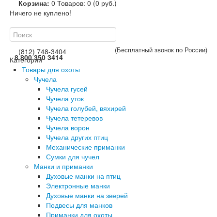
Корзина:
0
Товаров: 0 (0 руб.)
Ничего не куплено!
(Бесплатный звонок по России)
(812) 748-3404
8 800 350 3414
Категории
Товары для охоты
Чучела
Чучела гусей
Чучела уток
Чучела голубей, вяхирей
Чучела тетеревов
Чучела ворон
Чучела других птиц
Механические приманки
Сумки для чучел
Манки и приманки
Духовые манки на птиц
Электронные манки
Духовые манки на зверей
Подвесы для манков
Приманки для охоты