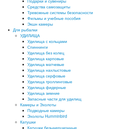
Подарки и сувениры
Средства самозащиты
Тревожные системы безопасности
Фильмы и учебные пособия
Экшн камеры
Для рыбалки
УДИЛИЩА
Удилища с кольцами
Спиннинги
Удилища без колец
Удилища карповые
Удилища матчевые
Удилища нахлыстовые
Удилища серфовые
Удилища троллинговые
Удилища фидерные
Удилища зимние
Запасные части для удилищ
Камеры и Эхолоты
Подводные камеры
Эхолоты Humminbird
Катушки
Катушки безынерционные