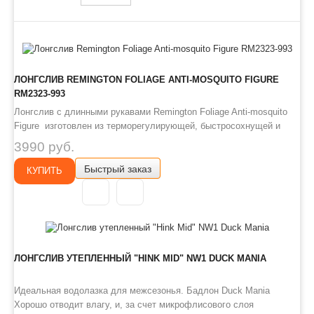
ЛОНГСЛИВ REMINGTON FOLIAGE ANTI-MOSQUITO FIGURE
RM2323-993
Лонгслив с длинными рукавами Remington Foliage Anti-mosquito
Figure изготовлен из терморегулирующей, быстросохнущей и
высокоэластичной ткани, обеспечивающей комфорт и свободу
3990 руб.
движений в любых условиях. Пропитка Insect Protection
Быстрый заказ
отпугивает комаров, мошек и клещей, снижая риск укусов.
КУПИТЬ
Удобный к..
ЛОНГСЛИВ УТЕПЛЕННЫЙ "HINK MID" NW1 DUCK MANIA
Идеальная водолазка для межсезонья. Бадлон Duck Mania
Хорошо отводит влагу, и, за счет микрофлисового слоя