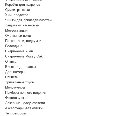
Коробки для патронов
Сумки, рюкзаки
Хим. средства
Ящики для принадлежностей
Защита от насекомых
Метеостанции
Охотничьи ножи
Патронташи, подсумки
Релоадинг
Снаряжение Allen
Снаряжение Mossy Oak
Оптика
Бинокли для охоты
Дальномеры
Прицелы
Зрительные трубы
Монокуляры
Приборы ночного видения
Фотоловушки
Лазерные целеуказатели
Аксессуары для оптики
Тепловизоры