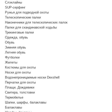
Cлэклайны
SUP-серфинг
Ружья для подводной охоты
Телескопические палки
Наконечники для телескопических палок
Палки для скандинавской ходьбы
Трекинговые палки
Одежда, обувь
Обувь
Зимняя обувь
Летняя обувь
Футболки
Жилеты
Костюмы для охоты
Носки для охоты
Водонепроницаемые носки Dexshell
Перчатки для охоты
Плащи, Дождевики
Свитера, толстовки
Термобелье
Шапки, шарфы, балаклавы
Балаклавы