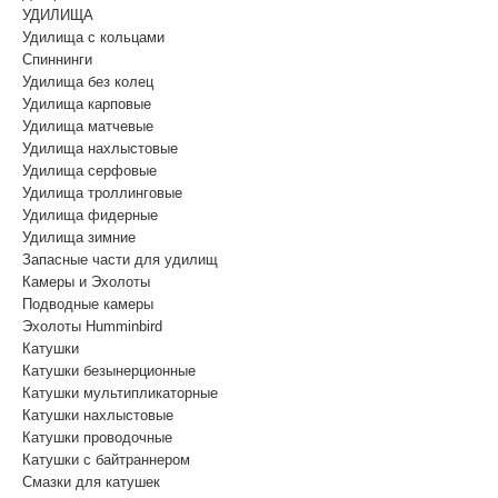
УДИЛИЩА
Удилища с кольцами
Спиннинги
Удилища без колец
Удилища карповые
Удилища матчевые
Удилища нахлыстовые
Удилища серфовые
Удилища троллинговые
Удилища фидерные
Удилища зимние
Запасные части для удилищ
Камеры и Эхолоты
Подводные камеры
Эхолоты Humminbird
Катушки
Катушки безынерционные
Катушки мультипликаторные
Катушки нахлыстовые
Катушки проводочные
Катушки с байтраннером
Смазки для катушек