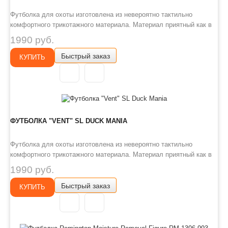
Футболка для охоты изготовлена из невероятно тактильно
комфортного трикотажного материала. Материал приятный как в
ношении в жаркую погоду так и в холодную за счет создания
1990 руб.
микроворса и спортивного кроя для максимальной вентиляции.
Быстрый заказ
При этом материал не прихотлив при стирке, на садиться и долго
КУПИТЬ
..
ФУТБОЛКА "VENT" SL DUCK MANIA
Футболка для охоты изготовлена из невероятно тактильно
комфортного трикотажного материала. Материал приятный как в
ношении в жаркую погоду так и в холодную за счет создания
1990 руб.
микроворса и спортивного кроя для максимальной вентиляции.
Быстрый заказ
При этом материал не прихотлив при стирке, на садиться и долго
КУПИТЬ
..