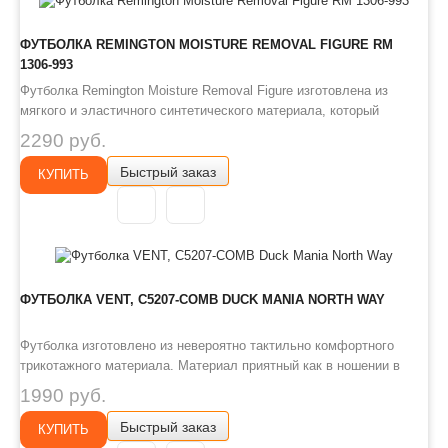
ФУТБОЛКА REMINGTON MOISTURE REMOVAL FIGURE RM
1306-993
Футболка Remington Moisture Removal Figure изготовлена из
мягкого и эластичного синтетического материала, который
приятен к телу и не ограничивает движения. В летнее время она
2290 руб.
защитит от солнечных лучей, а в демисезонный и зимний период
Быстрый заказ
станет базовым слоем для отвода влаги от тела.
КУПИТЬ
Преимущества:..
ФУТБОЛКА VENT, С5207-COMB DUCK MANIA NORTH WAY
Футболка изготовлено из невероятно тактильно комфортного
трикотажного материала. Материал приятный как в ношении в
жаркую погоду так и в холодную за счет создания микроворса и
1990 руб.
спортивного кроя для максимальной вентиляции. При этом
Быстрый заказ
материал не прихотлив при стирке, на садиться и долго не теряет
КУПИТЬ
цвет...