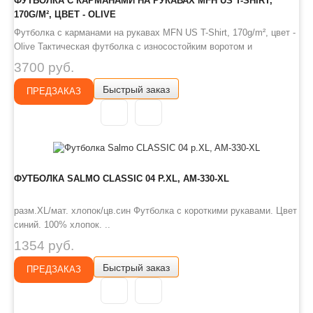
ФУТБОЛКА С КАРМАНАМИ НА РУКАВАХ MFH US T-SHIRT,
170G/M², ЦВЕТ - OLIVE
Футболка с карманами на рукавах MFN US T-Shirt, 170g/m², цвет -
Olive Тактическая футболка с износостойким воротом и
карманами на плечах может быть как элементом многослойного
3700 руб.
комплекта, так и играть роль облегчённой тактической рубашки
Быстрый заказ
при высокой активности в жарком климате. Состав: 100% хло..
ПРЕДЗАКАЗ
ФУТБОЛКА SALMO CLASSIC 04 Р.XL, AM-330-XL
разм.XL/мат. хлопок/цв.cин Футболка с короткими рукавами. Цвет
синий. 100% хлопок. ..
1354 руб.
Быстрый заказ
ПРЕДЗАКАЗ