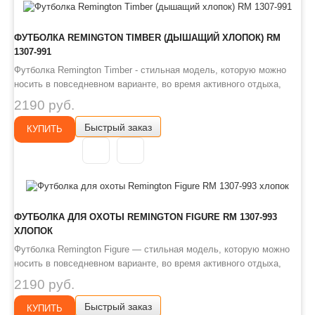
ФУТБОЛКА REMINGTON TIMBER (ДЫШАЩИЙ ХЛОПОК) RM
1307-991
Футболка Remington Timber - стильная модель, которую можно
носить в повседневном варианте, во время активного отдыха,
охоты, рыбалки, а также на спортивных занятиях. Принт изделия
2190 руб.
выполнен в нейтральных оттенках, несколько напоминающих
Быстрый заказ
камуфляж. За счет этого модель легко комплектуется с разной
КУПИТЬ
о..
ФУТБОЛКА ДЛЯ ОХОТЫ REMINGTON FIGURE RM 1307-993
ХЛОПОК
Футболка Remington Figure — стильная модель, которую можно
носить в повседневном варианте, во время активного отдыха,
охоты, рыбалки, а также на спортивных занятиях. Рисунок на
2190 руб.
изделии нанесен с помощью современных технологий, поэтому
Быстрый заказ
после стирки цвета будут такими же яркими. Используемый
КУПИТЬ