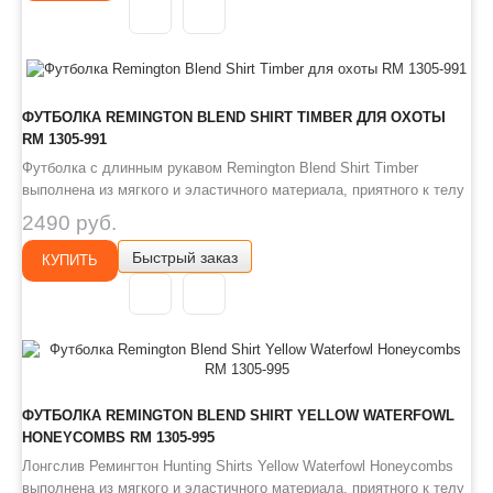
ФУТБОЛКА REMINGTON BLEND SHIRT TIMBER ДЛЯ ОХОТЫ
RM 1305-991
Футболка с длинным рукавом Remington Blend Shirt Timber
выполнена из мягкого и эластичного материала, приятного к телу
и не сковывающего движения. В летнее время защитит Вас от
2490 руб.
солнечных лучей . В демисезонный и зимний период будет
Быстрый заказ
отличным базовым слоем, для отведения влаги от тела. На
КУПИТЬ
манжетах пре..
ФУТБОЛКА REMINGTON BLEND SHIRT YELLOW WATERFOWL
HONEYCOMBS RM 1305-995
Лонгслив Ремингтон Hunting Shirts Yellow Waterfowl Honeycombs
выполнена из мягкого и эластичного материала, приятного к телу