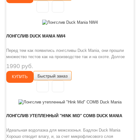
материал ..
ЛОНГСЛИВ DUCK MANIA NW4
Перед тем как появились лонгсливы Duck Mania, они прошли
множество тестов как на производстве так и на охоте. Долгое
подбирался подходящий материал который отвечал бы
1990 руб.
требованиям: 1. Быстро сохнет. 2. Хорошо дышит. 3. Не садиться
Быстрый заказ
после стирки. 4. Не теряет цвет после стирки. 5. Приятен&..
КУПИТЬ
ЛОНГСЛИВ УТЕПЛЕННЫЙ "HINK MID" COMB DUCK MANIA
Идеальная водолазка для межсезонья. Бадлон Duck Mania
Хорошо отводит влагу, и, за счет микрофлисового слоя