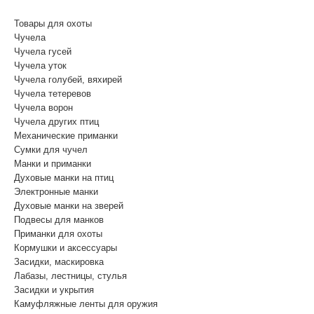
(Бесплатный звонок по России)
Товары для охоты
Чучела
Чучела гусей
Чучела уток
Чучела голубей, вяхирей
Чучела тетеревов
Чучела ворон
Чучела других птиц
Механические приманки
Сумки для чучел
Манки и приманки
Духовые манки на птиц
Электронные манки
Духовые манки на зверей
Подвесы для манков
Приманки для охоты
Кормушки и аксессуары
Засидки, маскировка
Лабазы, лестницы, стулья
Засидки и укрытия
Камуфляжные ленты для оружия