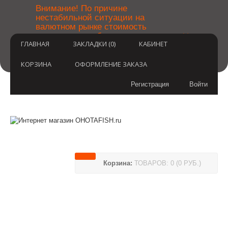
￼
Внимание! По причине
нестабильной ситуации на
валютном рынке стоимость
×
товаров может быть уточнена
ГЛАВНАЯ
ЗАКЛАДКИ (0)
КАБИНЕТ
после оформления заказа.
Извините за временные
неудобства.
КОРЗИНА
ОФОРМЛЕНИЕ ЗАКАЗА
Регистрация
Войти
Корзина:
ТОВАРОВ: 0 (0 РУБ.)
(812) 748-3404
8 800 350 3414