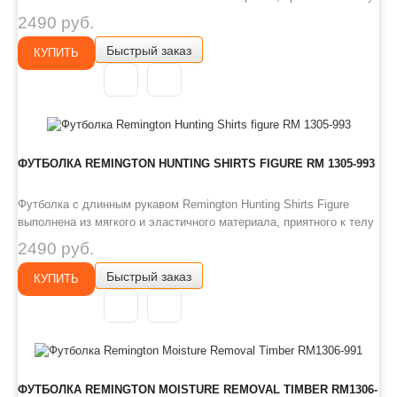
и не сковывающего движения. В летнее время защитит Вас от
2490 руб.
солнечных лучей. В демисезонный и зимний период будет
Быстрый заказ
отличным базовым слоем, для отведения влаги от тела. На
КУПИТЬ
манжета..
ФУТБОЛКА REMINGTON HUNTING SHIRTS FIGURE RM 1305-993
Футболка с длинным рукавом Remington Hunting Shirts Figure
выполнена из мягкого и эластичного материала, приятного к телу
и не сковывающего движения. В летнее время защитит Вас от
2490 руб.
солнечных лучей. В демисезонный и зимний период будет
Быстрый заказ
отличным базовым слоем, для отведения влаги от тела. На
КУПИТЬ
манж..
ФУТБОЛКА REMINGTON MOISTURE REMOVAL TIMBER RM1306-