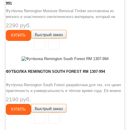
991
Футболка Remington Moisture Removal Timber изготовлена из
мягкого и эластичного синтетического материала, который не
сковывает движения и комфортен при носке. В летний период она
2290 руб.
защищает от солнечных лучей, а в демисезон и зиму подходит в
Быстрый заказ
качестве базового слоя, эффективно отводя влагу от тела и со..
КУПИТЬ
ФУТБОЛКА REMINGTON SOUTH FOREST RM 1307-994
Футболка Remington South Forest разработана для тех, кто ценит
практичность и универсальность в тёплое время года. Её можно
использовать на охоте, рыбалке, в туризме, на тренировках и в
2190 руб.
повседневной носке. Модель выполнена из дышащего хлопка,
Быстрый заказ
который приятен к телу и особенно подойдёт людям с чувств..
КУПИТЬ