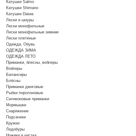
Катушки Salmo
Катушки Shimano
Катушки Daiwa
Лески и шнуры
Лески монофильные
Лески монофильные зимние
Лески плетеные
Одежда, Обувь
ОДЕЖДА ЗИМА
ОДЕЖДА ЛЕТО
Приманки, блесны, воблеры
Воблеры
Балансиры
Блёсны
Приманки джиговые
Рыбки поролоновые
Силиконовые приманки
Мормышки
Снаряжение
Подсачеки
Кружки
Ледобуры
Ножики и чистка