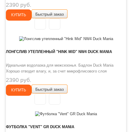
плотностью 280 гр. м² имеет согревающий эффект. Максимально
2390 руб.
универсальная термо-водолазка, рекомендована для межсезонья
Быстрый заказ
и зимы средней полосы России. Для дополнительного комфорта и
КУПИТЬ
ощущения ..
ЛОНГСЛИВ УТЕПЛЕННЫЙ "HINK MID" NW4 DUCK MANIA
Идеальная водолазка для межсезонья. Бадлон Duck Mania
Хорошо отводит влагу, и, за счет микрофлисового слоя
плотностью 280 гр. м² имеет согревающий эффект. Максимально
2390 руб.
универсальная термо-водолазка, рекомендована для межсезонья
Быстрый заказ
и зимы средней полосы России. Для дополнительного комфорта и
КУПИТЬ
ощущения ..
ФУТБОЛКА "VENT" GR DUCK MANIA