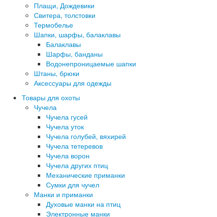
Плащи, Дождевики
Свитера, толстовки
Термобелье
Шапки, шарфы, балаклавы
Балаклавы
Шарфы, банданы
Водонепроницаемые шапки
Штаны, брюки
Аксессуары для одежды
Товары для охоты
Чучела
Чучела гусей
Чучела уток
Чучела голубей, вяхирей
Чучела тетеревов
Чучела ворон
Чучела других птиц
Механические приманки
Сумки для чучел
Манки и приманки
Духовые манки на птиц
Электронные манки