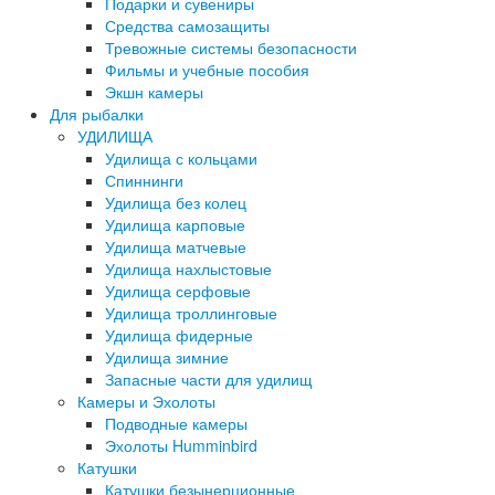
Подарки и сувениры
Средства самозащиты
Тревожные системы безопасности
Фильмы и учебные пособия
Экшн камеры
Для рыбалки
УДИЛИЩА
Удилища с кольцами
Спиннинги
Удилища без колец
Удилища карповые
Удилища матчевые
Удилища нахлыстовые
Удилища серфовые
Удилища троллинговые
Удилища фидерные
Удилища зимние
Запасные части для удилищ
Камеры и Эхолоты
Подводные камеры
Эхолоты Humminbird
Катушки
Катушки безынерционные