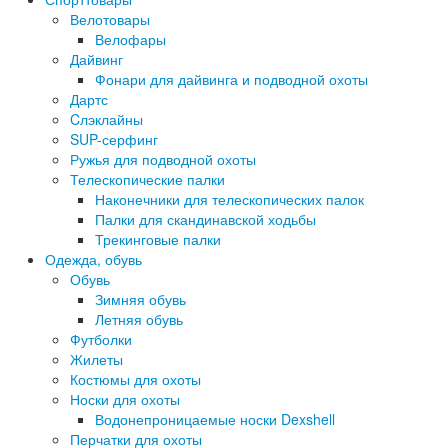
Велотовары
Велофары
Дайвинг
Фонари для дайвинга и подводной охоты
Дартс
Cлэклайны
SUP-серфинг
Ружья для подводной охоты
Телескопические палки
Наконечники для телескопических палок
Палки для скандинавской ходьбы
Трекинговые палки
Одежда, обувь
Обувь
Зимняя обувь
Летняя обувь
Футболки
Жилеты
Костюмы для охоты
Носки для охоты
Водонепроницаемые носки Dexshell
Перчатки для охоты