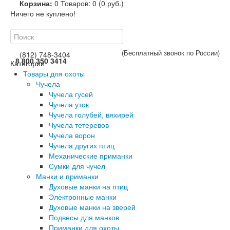
Корзина:
0
Товаров: 0 (0 руб.)
Ничего не куплено!
(Бесплатный звонок по России)
(812) 748-3404
8 800 350 3414
Категории
Товары для охоты
Чучела
Чучела гусей
Чучела уток
Чучела голубей, вяхирей
Чучела тетеревов
Чучела ворон
Чучела других птиц
Механические приманки
Сумки для чучел
Манки и приманки
Духовые манки на птиц
Электронные манки
Духовые манки на зверей
Подвесы для манков
Приманки для охоты