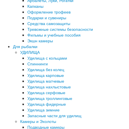
Арбалеты, Луки, Рогатки
Капканы
Оформление трофеев
Подарки и сувениры
Средства самозащиты
Тревожные системы безопасности
Фильмы и учебные пособия
Экшн камеры
Для рыбалки
УДИЛИЩА
Удилища с кольцами
Спиннинги
Удилища без колец
Удилища карповые
Удилища матчевые
Удилища нахлыстовые
Удилища серфовые
Удилища троллинговые
Удилища фидерные
Удилища зимние
Запасные части для удилищ
Камеры и Эхолоты
Подводные камеры