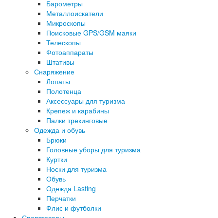
Барометры
Металлоискатели
Микроскопы
Поисковые GPS/GSM маяки
Телескопы
Фотоаппараты
Штативы
Снаряжение
Лопаты
Полотенца
Аксессуары для туризма
Крепеж и карабины
Палки трекинговые
Одежда и обувь
Брюки
Головные уборы для туризма
Куртки
Носки для туризма
Обувь
Одежда Lasting
Перчатки
Флис и футболки
Спорттовары