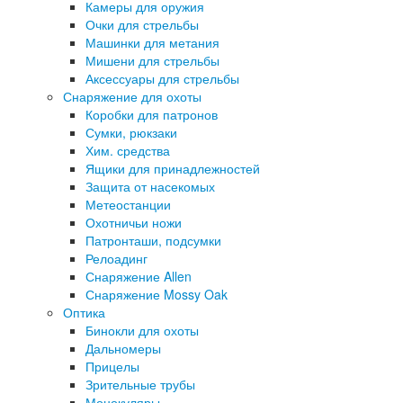
Камеры для оружия
Очки для стрельбы
Машинки для метания
Мишени для стрельбы
Аксессуары для стрельбы
Снаряжение для охоты
Коробки для патронов
Сумки, рюкзаки
Хим. средства
Ящики для принадлежностей
Защита от насекомых
Метеостанции
Охотничьи ножи
Патронташи, подсумки
Релоадинг
Снаряжение Allen
Снаряжение Mossy Oak
Оптика
Бинокли для охоты
Дальномеры
Прицелы
Зрительные трубы
Монокуляры