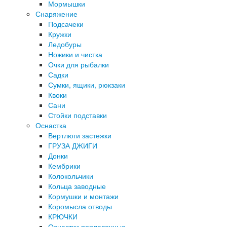
Мормышки
Снаряжение
Подсачеки
Кружки
Ледобуры
Ножики и чистка
Очки для рыбалки
Садки
Сумки, ящики, рюкзаки
Квоки
Сани
Стойки подставки
Оснастка
Вертлюги застежки
ГРУЗА ДЖИГИ
Донки
Кембрики
Колокольчики
Кольца заводные
Кормушки и монтажи
Коромысла отводы
КРЮЧКИ
Оснастки поплавочные