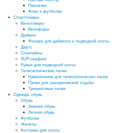
Перчатки
Флис и футболки
Спорттовары
Велотовары
Велофары
Дайвинг
Фонари для дайвинга и подводной охоты
Дартс
Cлэклайны
SUP-серфинг
Ружья для подводной охоты
Телескопические палки
Наконечники для телескопических палок
Палки для скандинавской ходьбы
Трекинговые палки
Одежда, обувь
Обувь
Зимняя обувь
Летняя обувь
Футболки
Жилеты
Костюмы для охоты