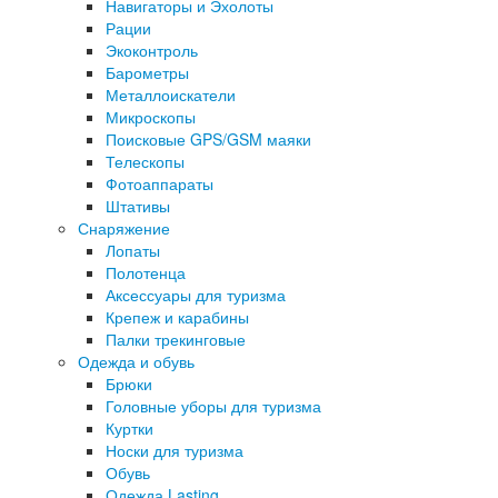
Навигаторы и Эхолоты
Рации
Экоконтроль
Барометры
Металлоискатели
Микроскопы
Поисковые GPS/GSM маяки
Телескопы
Фотоаппараты
Штативы
Снаряжение
Лопаты
Полотенца
Аксессуары для туризма
Крепеж и карабины
Палки трекинговые
Одежда и обувь
Брюки
Головные уборы для туризма
Куртки
Носки для туризма
Обувь
Одежда Lasting