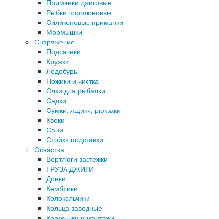
Приманки джиговые
Рыбки поролоновые
Силиконовые приманки
Мормышки
Снаряжение
Подсачеки
Кружки
Ледобуры
Ножики и чистка
Очки для рыбалки
Садки
Сумки, ящики, рюкзаки
Квоки
Сани
Стойки подставки
Оснастка
Вертлюги застежки
ГРУЗА ДЖИГИ
Донки
Кембрики
Колокольчики
Кольца заводные
Кормушки и монтажи