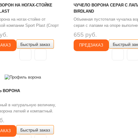
ВОРОН НА НОГАХ-СТОЙКЕ
ЧУЧЕЛО ВОРОНА СЕРАЯ С ЛА
LAST
BIRDLAND
рона на ногах-стойке от
Объемная пустотелая чучалка во
ой компании Sport Plast (Спорт
серая с лапами на опоре выполне
уляж черного ворона на ногах-
ударопрочного пластика. Применя
уб.
655 руб.
колышке, имитирует живую птицу
гусиной и утиной охоте: чучело в
Быстрый заказ
Быстрый зак
ьную величину. Чучело ворона с
высаживается в непосредственно
ЗАКАЗ
ПРЕДЗАКАЗ
ной раскраской и детальной
близости к засидке охотника, на м
ой структуры каждого перышка.
хорошим обзором (например прям
отовлен из к..
шалаше). Для птицы это служит
доказательств..
Ь ВОРОНА
ный в натуральную величину,
орона легкий и компактный.
ороны или ворона используется
б.
шения результативности охоты с
Быстрый заказ
ванием профилей и флюгеров
ЗАКАЗ
так же непосредственно для охоты