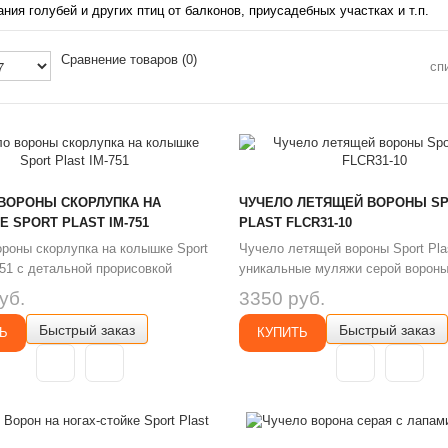
ия голубей и других птиц от балконов, приусадебных участках и т.п.
Сравнение товаров (0)
сп
ВОРОНЫ СКОРЛУПКА НА
ЧУЧЕЛО ЛЕТЯЩЕЙ ВОРОНЫ S
 SPORT PLAST IM-751
PLAST FLCR31-10
роны скорлупка на колышке Sport
Чучело летящей вороны Sport Plas
751 с детальной прорисовкой
уникальные муляжи серой вороны
птицы и натуральной окраской
Италии для установки на колышке
уб.
3350 руб.
т живую птицу и помогают на
стационарном виде, подвешивани
Быстрый заказ
Быстрый заказ
идавать большую
ветвях деревьев, размещении на 
Ь
КУПИТЬ
обность стаи птиц разных видов.
имитацией полета живой птицы. Э
рой вороны на колышке Sport
муляжи летящей вороны Sport Pla
751 колеблются на ветру и
FLCR31-10 отражают лучи солнца
, ..
блика..