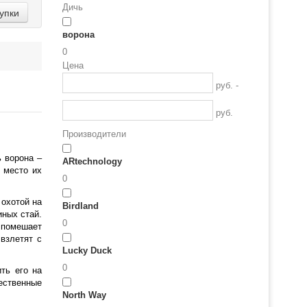
Дичь
упки
ворона
0
Цена
руб. -
руб.
Производители
 ворона –
ARtechnology
 место их
0
 охотой на
Birdland
иных стай.
0
е помешает
 взлетят с
Lucky Duck
0
ть его на
ественные
North Way