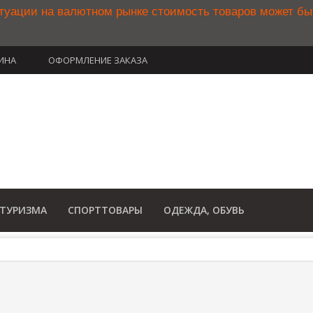
туации на валютном рынке стоимость товаров может б
ИНА
ОФОРМЛЕНИЕ ЗАКАЗА
(812) 748-34
8 800 350 34
(Бесплатный звонок по Рос
 ТУРИЗМА
СПОРТТОВАРЫ
ОДЕЖДА, ОБУВЬ