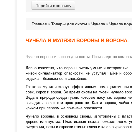
Перейти в корзину
Главная
»
Товары для охоты
»
Чучела
»
Чучела вор
ЧУЧЕЛА И МУЛЯЖИ ВОРОНЫ И ВОРОНА.
Чучела вороны и ворона для охоты. Производство компаний
Давно известно, что вороны очень умные и осторожные. 
живой сигнализатор опасности, не уступая чайке и сор
отдыха – безопасное и спокойное.
Также их муляжи станут эффективным помощником при охо
соек, сорок и ворон. Во время охоты на гусей, чучело во
Ведь в природе среди гусей, которые пасутся, ворона н
высадить на чистом пространстве. Как и ворона, чайка 
криком при первом же признаке опасности.
Чучело вороны, в основном своем, изготовлены с пласт
дереве или кустах. Пластиковая ножка поможет легко у
очертания, позы и окраски птицы: глаза и клюв вырисова