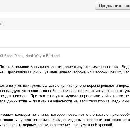
Продолжить пок
он
 Sport Plast, NorthWay и Birdland.
По этой причине большинство птиц ориентируются именно на них. Ведь
оке. Пролетающая дичь, увидев чучело ворона или вороны решит, что
те на уток или гусей. Зачастую купить чучело вороны решают и перед
рона следует установить на небольшом расстоянии от искусственных гус
е сядет никогда. При охоте на уток, чучело ворона или чайки также н
для диких птиц – признак безопасности на этой территории. Ведь они
иковым кольцом на спине, которое позволяет с лёгкостью приспособи
становить чучело на земле. Каждая модель в точности повторяет ест
ны глянцевым чёрным лаком, а оперение – полуматовой краской.