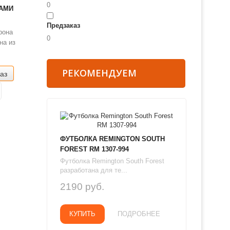
0
ПАМИ
Предзаказ
рона
0
на из
ется на
орона
РЕКОМЕНДУЕМ
аз
й
есте с
о на
ФУТБОЛКА REMINGTON SOUTH
FOREST RM 1307-994
Футболка Remington South Forest
разработана для те...
2190 руб.
КУПИТЬ
ПОДРОБНЕЕ