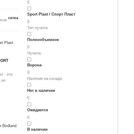
0
Sport Plast / Спорт Пласт
сетка
исок
0
Тип чучела
Полнообъемное
0
Чучела
PORT
Ворона
0
t - это
Наличие на складе
 из
 в
Нет в наличии
и на
0
моторе с
ти
Ожидается
st
 (без
0
В наличии