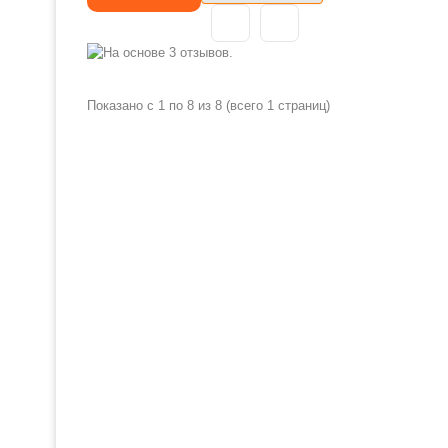
близости к засидке охотника, на месте с
на ворон.
хорошим обзором (например прямо на
потенциал
шалаше). Для птицы это служит
доказательств..
Показано с 1 по 8 из 8 (всего 1 страниц)