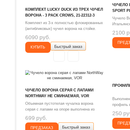
ЧУЧЕЛО 
КОМПЛЕКТ LUCKY DUCK ИЗ ТРЕХ ЧУЧЕЛ
SPORT P
ВОРОНА - 3 PACK CROWS, 21-22312-3
Чучело Во
Комплект из 3-х полностью флокированных
Итальянск
(антибликовых) чучел ворона на стойке.
Пласт). М
2100 р
полноразмерное чучело для установки на
стойке и 
6090 руб.
суше чучело вращается на стойке на 360° ,
в натурал
ПРЕД
Быстрый заказ
имитируя кормящуюся позу птицы Стойки
КУПИТЬ
реалистич
для установки на землю - в комплекте. ..
прорисовк
Муляж изг
ПРОФИЛ
ЧУЧЕЛО ВОРОНА СЕРАЯ С ЛАПАМИ
NORTHWAY НЕ СМИНАЕМАЯ, VOR
Выполнен
Объемная пустотелая чучалка ворона
профиль в
серая с лапами на опоре выполнена из
Чучело в
250 ру
ударопрочного пластика. Применяется на
для повы
699 руб.
гусиной и утиной охоте: чучело ворона
использо
ПРЕД
Быстрый заказ
высаживается в непосредственной
ПРЕДЗАКАЗ
гусей, а 