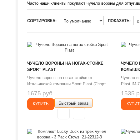
Часто наши клиенты покупают чучело вороны для отпугиван
СОРТИРОВКА:
ПОКАЗАТЬ:
ЧУЧЕЛО ВОРОНЫ НА НОГАХ-СТОЙКЕ
ЧУЧЕЛО 
SPORT PLAST
КОЛЫШКЕ
Чучело вороны на ногах-стойке от
Чучело во
Итальянской компании Sport Plast (Спорт
Plast IM-
Пласт). Муляж серой вороны на ногах-
оперения 
1675 руб.
1535 р
стойке и колышке, имитирует живую птицу
имитирую
Быстрый заказ
в натуральную величину. Чучело вороны
охоте пр
КУПИТЬ
КУПИТ
сделано с реалистичной раскраской и
правдопод
детальной прорисовкой структуры каждого
Чучела се
перышка. Муляж изготовле..
Plast IM-
вращаются