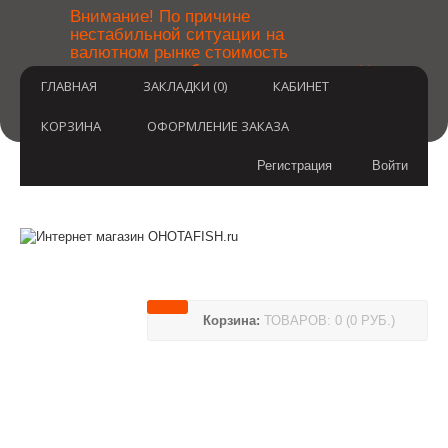
￼
Внимание! По причине
нестабильной ситуации на
валютном рынке стоимость
×
товаров может быть уточнена
ГЛАВНАЯ
ЗАКЛАДКИ (0)
КАБИНЕТ
после оформления заказа.
Извините за временные
неудобства.
КОРЗИНА
ОФОРМЛЕНИЕ ЗАКАЗА
Регистрация
Войти
Корзина:
ТОВАРОВ: 0 (0 РУБ.)
(812) 748-3404
8 800 350 3414