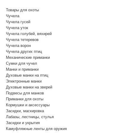
(Бесплатный звонок по России)
Товары для охоты
Чучела
Чучела гусей
Чучела уток
Чучела голубей, вяхирей
Чучела тетеревов
Чучела ворон
Чучела других птиц
Механические приманки
Сумки для чучел
Манки и приманки
Духовые манки на птиц
Электронные манки
Духовые манки на зверей
Подвесы для манков
Приманки для охоты
Кормушки и аксессуары
Засидки, маскировка
Лабазы, лестницы, стулья
Засидки и укрытия
Камуфляжные ленты для оружия