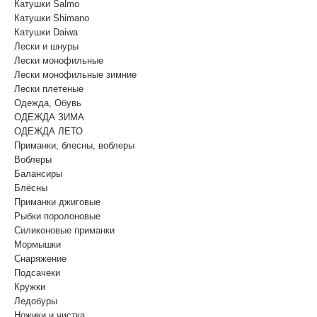
Катушки Salmo
Катушки Shimano
Катушки Daiwa
Лески и шнуры
Лески монофильные
Лески монофильные зимние
Лески плетеные
Одежда, Обувь
ОДЕЖДА ЗИМА
ОДЕЖДА ЛЕТО
Приманки, блесны, воблеры
Воблеры
Балансиры
Блёсны
Приманки джиговые
Рыбки поролоновые
Силиконовые приманки
Мормышки
Снаряжение
Подсачеки
Кружки
Ледобуры
Ножики и чистка