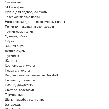
Cлэклайны
SUP-серфинг
Ружья для подводной охоты
Телескопические палки
Наконечники для телескопических палок
Палки для скандинавской ходьбы
Трекинговые палки
Одежда, обувь
Обувь
Зимняя обувь
Летняя обувь
Футболки
Жилеты
Костюмы для охоты
Носки для охоты
Водонепроницаемые носки Dexshell
Перчатки для охоты
Плащи, Дождевики
Свитера, толстовки
Термобелье
Шапки, шарфы, балаклавы
Балаклавы