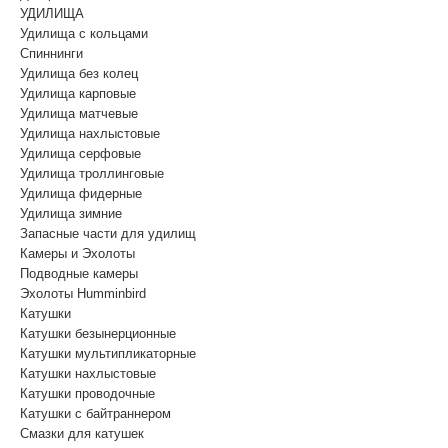
УДИЛИЩА
Удилища с кольцами
Спиннинги
Удилища без колец
Удилища карповые
Удилища матчевые
Удилища нахлыстовые
Удилища серфовые
Удилища троллинговые
Удилища фидерные
Удилища зимние
Запасные части для удилищ
Камеры и Эхолоты
Подводные камеры
Эхолоты Humminbird
Катушки
Катушки безынерционные
Катушки мультипликаторные
Катушки нахлыстовые
Катушки проводочные
Катушки с байтраннером
Смазки для катушек