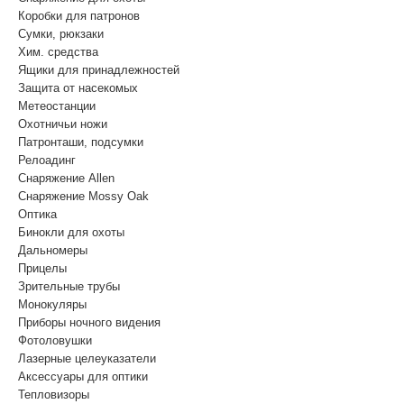
Коробки для патронов
Сумки, рюкзаки
Хим. средства
Ящики для принадлежностей
Защита от насекомых
Метеостанции
Охотничьи ножи
Патронташи, подсумки
Релоадинг
Снаряжение Allen
Снаряжение Mossy Oak
Оптика
Бинокли для охоты
Дальномеры
Прицелы
Зрительные трубы
Монокуляры
Приборы ночного видения
Фотоловушки
Лазерные целеуказатели
Аксессуары для оптики
Тепловизоры