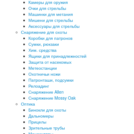
Камеры для оружия
Очки для стрельбы
Машинки для метания
Мишени для стрельбы
Аксессуары для стрельбы
Снаряжение для охоты
Коробки для патронов
Сумки, рюкзаки
Хим. средства
Ящики для принадлежностей
Защита от насекомых
Метеостанции
Охотничьи ножи
Патронташи, подсумки
Релоадинг
Снаряжение Allen
Снаряжение Mossy Oak
Оптика
Бинокли для охоты
Дальномеры
Прицелы
Зрительные трубы
Монокуляры