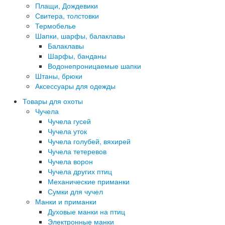
Плащи, Дождевики
Свитера, толстовки
Термобелье
Шапки, шарфы, балаклавы
Балаклавы
Шарфы, банданы
Водонепроницаемые шапки
Штаны, брюки
Аксессуары для одежды
Товары для охоты
Чучела
Чучела гусей
Чучела уток
Чучела голубей, вяхирей
Чучела тетеревов
Чучела ворон
Чучела других птиц
Механические приманки
Сумки для чучел
Манки и приманки
Духовые манки на птиц
Электронные манки