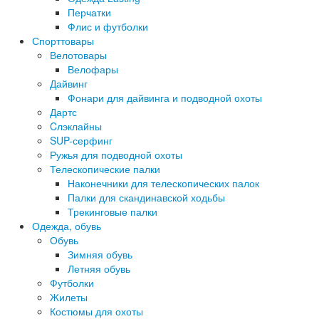
Перчатки
Флис и футболки
Спорттовары
Велотовары
Велофары
Дайвинг
Фонари для дайвинга и подводной охоты
Дартс
Cлэклайны
SUP-серфинг
Ружья для подводной охоты
Телескопические палки
Наконечники для телескопических палок
Палки для скандинавской ходьбы
Трекинговые палки
Одежда, обувь
Обувь
Зимняя обувь
Летняя обувь
Футболки
Жилеты
Костюмы для охоты