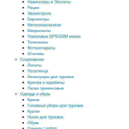
Навигаторы и Эхолоты
Рации
Экоконтроль
Барометры
Металлоискатели
Микроскопы
Поисковые GPS/GSM маяки
Телескопы
Фотоаппараты
Штативы
Снаряжение
Лопаты
Полотенца
Аксессуары для туризма
Крепеж и карабины
Палки трекинговые
Одежда и обувь
Брюки
Головные уборы для туризма
Куртки
Носки для туризма
Обувь
Одежда Lasting