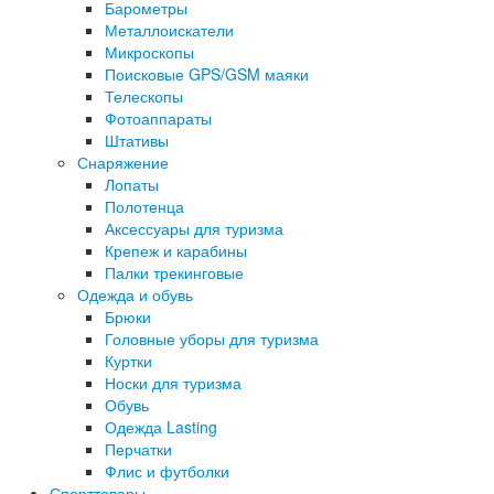
Барометры
Металлоискатели
Микроскопы
Поисковые GPS/GSM маяки
Телескопы
Фотоаппараты
Штативы
Снаряжение
Лопаты
Полотенца
Аксессуары для туризма
Крепеж и карабины
Палки трекинговые
Одежда и обувь
Брюки
Головные уборы для туризма
Куртки
Носки для туризма
Обувь
Одежда Lasting
Перчатки
Флис и футболки
Спорттовары