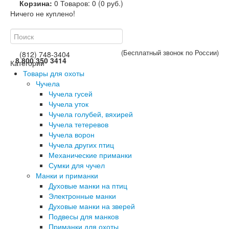
Корзина:
0
Товаров: 0 (0 руб.)
Ничего не куплено!
(Бесплатный звонок по России)
(812) 748-3404
8 800 350 3414
Категории
Товары для охоты
Чучела
Чучела гусей
Чучела уток
Чучела голубей, вяхирей
Чучела тетеревов
Чучела ворон
Чучела других птиц
Механические приманки
Сумки для чучел
Манки и приманки
Духовые манки на птиц
Электронные манки
Духовые манки на зверей
Подвесы для манков
Приманки для охоты