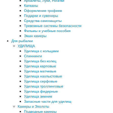
Арбалеты, Луки, Рогатки
Капканы
Оформление трофеев
Подарки и сувениры
Средства самозащиты
Тревожные системы безопасности
Фильмы и учебные пособия
Экшн камеры
Для рыбалки
УДИЛИЩА
Удилища с кольцами
Спиннинги
Удилища без колец
Удилища карповые
Удилища матчевые
Удилища нахлыстовые
Удилища серфовые
Удилища троллинговые
Удилища фидерные
Удилища зимние
Запасные части для удилищ
Камеры и Эхолоты
Подводные камеры