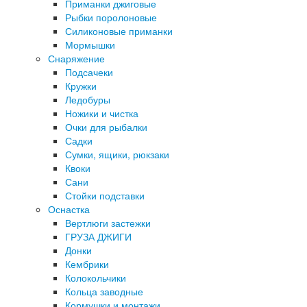
Приманки джиговые
Рыбки поролоновые
Силиконовые приманки
Мормышки
Снаряжение
Подсачеки
Кружки
Ледобуры
Ножики и чистка
Очки для рыбалки
Садки
Сумки, ящики, рюкзаки
Квоки
Сани
Стойки подставки
Оснастка
Вертлюги застежки
ГРУЗА ДЖИГИ
Донки
Кембрики
Колокольчики
Кольца заводные
Кормушки и монтажи