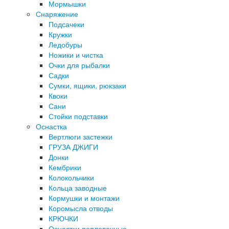
Мормышки
Снаряжение
Подсачеки
Кружки
Ледобуры
Ножики и чистка
Очки для рыбалки
Садки
Сумки, ящики, рюкзаки
Квоки
Сани
Стойки подставки
Оснастка
Вертлюги застежки
ГРУЗА ДЖИГИ
Донки
Кембрики
Колокольчики
Кольца заводные
Кормушки и монтажи
Коромысла отводы
КРЮЧКИ
Оснастки поплавочные