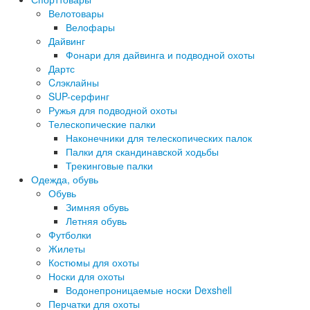
Велотовары
Велофары
Дайвинг
Фонари для дайвинга и подводной охоты
Дартс
Cлэклайны
SUP-серфинг
Ружья для подводной охоты
Телескопические палки
Наконечники для телескопических палок
Палки для скандинавской ходьбы
Трекинговые палки
Одежда, обувь
Обувь
Зимняя обувь
Летняя обувь
Футболки
Жилеты
Костюмы для охоты
Носки для охоты
Водонепроницаемые носки Dexshell
Перчатки для охоты