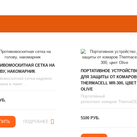
ИВОМОСКИТНАЯ СЕТКА НА
ПОРТАТИВНОЕ УСТРОЙСТВ
ВУ, НАКОМАРНИК
ДЛЯ ЗАЩИТЫ ОТ КОМАРОВ
вомоскитная сетка надежно
THERMAСЕLL MR-300, ЦВЕТ
ана в пакет. ...
OLIVE
Портативный
УБ.
репеллент комаров ThermaCEL
5100 РУБ.
ПИТЬ
ПОДРОБНЕЕ