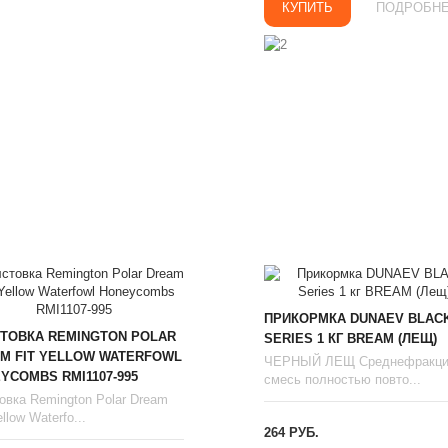
КУПИТЬ
ПОДРОБН
ПРИКОРМКА DUNAEV BLAC
ТОВКА REMINGTON POLAR
SERIES 1 КГ BREAM (ЛЕЩ)
M FIT YELLOW WATERFOWL
ЧЕРНЫЙ ЛЕЩ Среднефракци
YCOMBS RMI1107-995
смесь полностью повто...
овка Remington Polar Dream
llow Waterfo...
264 РУБ.