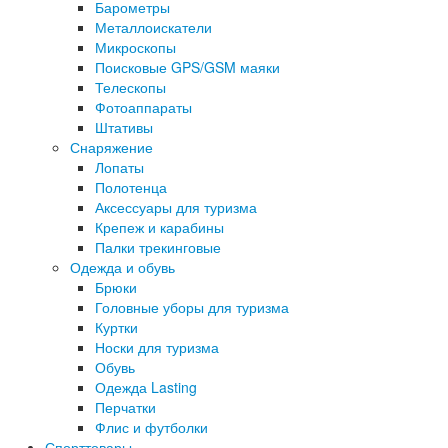
Барометры
Металлоискатели
Микроскопы
Поисковые GPS/GSM маяки
Телескопы
Фотоаппараты
Штативы
Снаряжение
Лопаты
Полотенца
Аксессуары для туризма
Крепеж и карабины
Палки трекинговые
Одежда и обувь
Брюки
Головные уборы для туризма
Куртки
Носки для туризма
Обувь
Одежда Lasting
Перчатки
Флис и футболки
Спорттовары