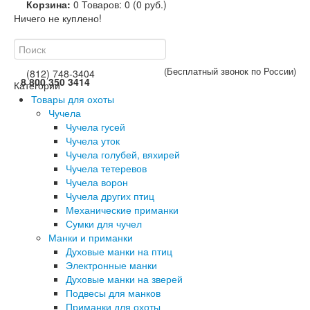
Корзина:
0
Товаров: 0 (0 руб.)
Ничего не куплено!
(Бесплатный звонок по России)
(812) 748-3404
8 800 350 3414
Категории
Товары для охоты
Чучела
Чучела гусей
Чучела уток
Чучела голубей, вяхирей
Чучела тетеревов
Чучела ворон
Чучела других птиц
Механические приманки
Сумки для чучел
Манки и приманки
Духовые манки на птиц
Электронные манки
Духовые манки на зверей
Подвесы для манков
Приманки для охоты