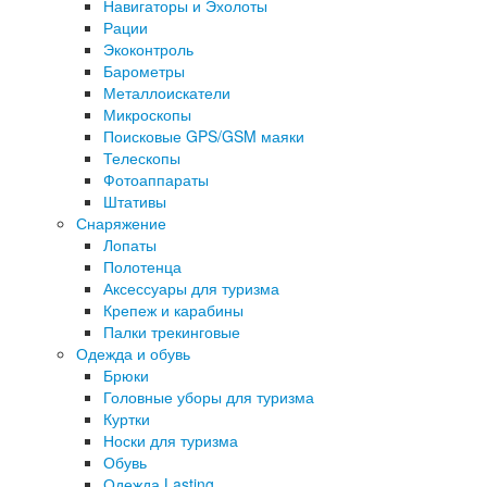
Навигаторы и Эхолоты
Рации
Экоконтроль
Барометры
Металлоискатели
Микроскопы
Поисковые GPS/GSM маяки
Телескопы
Фотоаппараты
Штативы
Снаряжение
Лопаты
Полотенца
Аксессуары для туризма
Крепеж и карабины
Палки трекинговые
Одежда и обувь
Брюки
Головные уборы для туризма
Куртки
Носки для туризма
Обувь
Одежда Lasting