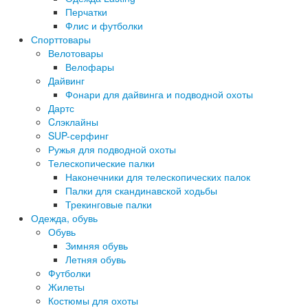
Перчатки
Флис и футболки
Спорттовары
Велотовары
Велофары
Дайвинг
Фонари для дайвинга и подводной охоты
Дартс
Cлэклайны
SUP-серфинг
Ружья для подводной охоты
Телескопические палки
Наконечники для телескопических палок
Палки для скандинавской ходьбы
Трекинговые палки
Одежда, обувь
Обувь
Зимняя обувь
Летняя обувь
Футболки
Жилеты
Костюмы для охоты