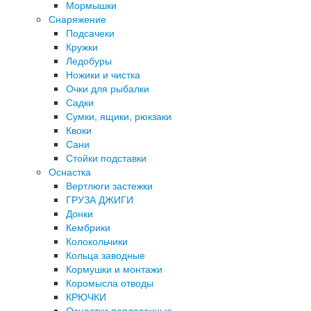
Мормышки
Снаряжение
Подсачеки
Кружки
Ледобуры
Ножики и чистка
Очки для рыбалки
Садки
Сумки, ящики, рюкзаки
Квоки
Сани
Стойки подставки
Оснастка
Вертлюги застежки
ГРУЗА ДЖИГИ
Донки
Кембрики
Колокольчики
Кольца заводные
Кормушки и монтажи
Коромысла отводы
КРЮЧКИ
Оснастки поплавочные