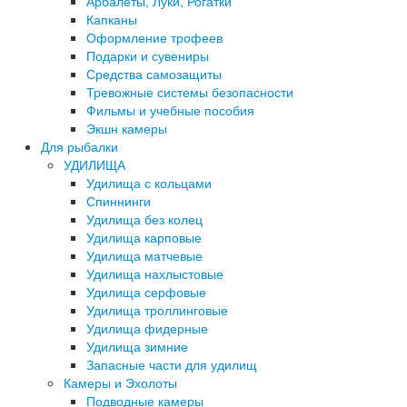
Арбалеты, Луки, Рогатки
Капканы
Оформление трофеев
Подарки и сувениры
Средства самозащиты
Тревожные системы безопасности
Фильмы и учебные пособия
Экшн камеры
Для рыбалки
УДИЛИЩА
Удилища с кольцами
Спиннинги
Удилища без колец
Удилища карповые
Удилища матчевые
Удилища нахлыстовые
Удилища серфовые
Удилища троллинговые
Удилища фидерные
Удилища зимние
Запасные части для удилищ
Камеры и Эхолоты
Подводные камеры