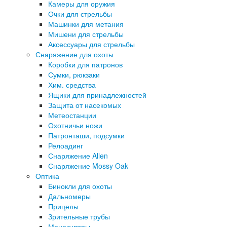
Камеры для оружия
Очки для стрельбы
Машинки для метания
Мишени для стрельбы
Аксессуары для стрельбы
Снаряжение для охоты
Коробки для патронов
Сумки, рюкзаки
Хим. средства
Ящики для принадлежностей
Защита от насекомых
Метеостанции
Охотничьи ножи
Патронташи, подсумки
Релоадинг
Снаряжение Allen
Снаряжение Mossy Oak
Оптика
Бинокли для охоты
Дальномеры
Прицелы
Зрительные трубы
Монокуляры