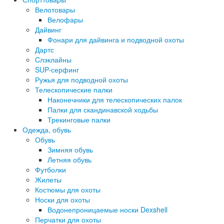
Велотовары
Велофары
Дайвинг
Фонари для дайвинга и подводной охоты
Дартс
Cлэклайны
SUP-серфинг
Ружья для подводной охоты
Телескопические палки
Наконечники для телескопических палок
Палки для скандинавской ходьбы
Трекинговые палки
Одежда, обувь
Обувь
Зимняя обувь
Летняя обувь
Футболки
Жилеты
Костюмы для охоты
Носки для охоты
Водонепроницаемые носки Dexshell
Перчатки для охоты