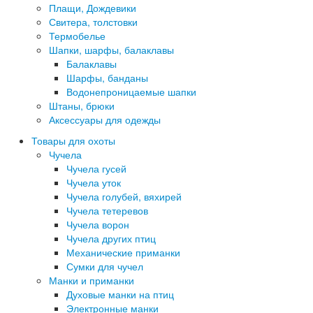
Плащи, Дождевики
Свитера, толстовки
Термобелье
Шапки, шарфы, балаклавы
Балаклавы
Шарфы, банданы
Водонепроницаемые шапки
Штаны, брюки
Аксессуары для одежды
Товары для охоты
Чучела
Чучела гусей
Чучела уток
Чучела голубей, вяхирей
Чучела тетеревов
Чучела ворон
Чучела других птиц
Механические приманки
Сумки для чучел
Манки и приманки
Духовые манки на птиц
Электронные манки