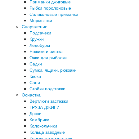
Приманки джиговые
Рыбки поролоновые
Силиконовые приманки
Мормышки
Снаряжение
Подсачеки
Кружки
Ледобуры
Ножики и чистка
Очки для рыбалки
Садки
Сумки, ящики, рюкзаки
Квоки
Сани
Стойки подставки
Оснастка
Вертлюги застежки
ГРУЗА ДЖИГИ
Донки
Кембрики
Колокольчики
Кольца заводные
Кормушки и монтажи