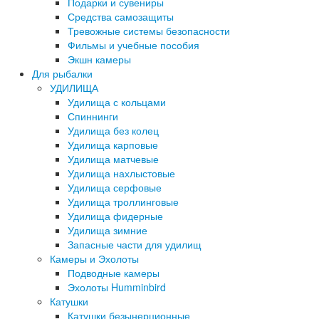
Подарки и сувениры
Средства самозащиты
Тревожные системы безопасности
Фильмы и учебные пособия
Экшн камеры
Для рыбалки
УДИЛИЩА
Удилища с кольцами
Спиннинги
Удилища без колец
Удилища карповые
Удилища матчевые
Удилища нахлыстовые
Удилища серфовые
Удилища троллинговые
Удилища фидерные
Удилища зимние
Запасные части для удилищ
Камеры и Эхолоты
Подводные камеры
Эхолоты Humminbird
Катушки
Катушки безынерционные