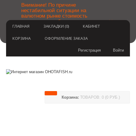
￼
Внимание! По причине
нестабильной ситуации на
валютном рынке стоимость
×
товаров может быть уточнена
ГЛАВНАЯ
ЗАКЛАДКИ (0)
КАБИНЕТ
после оформления заказа.
Извините за временные
неудобства.
КОРЗИНА
ОФОРМЛЕНИЕ ЗАКАЗА
Регистрация
Войти
Корзина:
ТОВАРОВ: 0 (0 РУБ.)
(812) 748-3404
8 800 350 3414