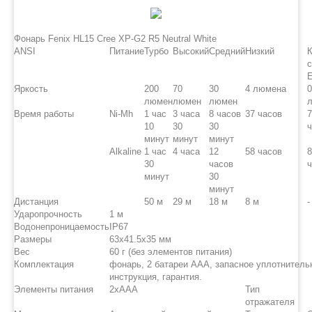
Фонарь Fenix HL15 Cree XP-G2 R5 Neutral White
ANSI
Питание
Турбо
Высокий
Средний
Низкий
с
Яркость
200
70
30
4 люмена
0
люмен
люмен
люмен
Время работы
Ni-Mh
1 час
3 часа
8 часов
37 часов
7
10
30
30
ч
минут
минут
минут
Alkaline
1 час
4 часа
12
58 часов
8
30
часов
ч
минут
30
минут
Дистанция
50 м
29 м
18 м
8 м
-
Ударопрочность
1 м
Водонепроницаемость
IP67
Размеры
63x41.5x35 мм
Вес
60 г (без элементов питания)
Комплектация
фонарь, 2 батареи AAA, запасное уплотнитель
инструкция, гарантия.
Элементы питания
2xAAA
Тип
отражателя