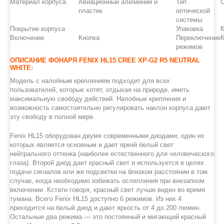
Материал корпуса
Авиационный алюминий и
Тип
пластик
оптической
системы
Покрытие корпуса
Упаковка
К
Включение
Кнопка
Переключение
К
режимов
ОПИСАНИЕ ФОНАРЯ FENIX HL15 CREE XP-G2 R5 NEUTRAL
WHITE:
Модель с налобным креплением подходит для всех
пользователей, которые хотят, отдыхая на природе, иметь
максимальную свободу действий. Налобные крепления и
возможность самостоятельно регулировать наклон корпуса дают
эту свободу в полной мере.
Fenix HL15 оборудован двумя современными диодами, один из
которых является основным и дает яркий белый свет
нейтрального оттенка (наиболее естественного для человеческого
глаза). Второй диод дает красный свет и используется в целях
подачи сигналов или же подсветки на близком расстоянии в том
случае, когда необходимо избежать ослепления при внезапном
включении. Кстати говоря, красный свет лучше виден во время
тумана. Всего Fenix HL15 доступно 6 режимов. Из них 4
приходится на белый диод и дают яркость от 4 до 200 люмен.
Остальные два режима — это постоянный и мигающий красный