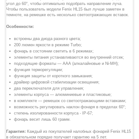
угол до 60°, чтобы оптимально подобрать направление луча.
Чтобы пользователь модели Fenix HL15 был лучше заметен в
темноте, на ремешке есть несколько светоотражающих вставок.
Особенности:
встроены два диода разного цвета;
200 люмен яркости в режиме Turbo;
фонарь в состоянии светить в 6 режимах;
элементы питания устанавливаются во внутренний отсек;
подходящие форматы — ААА (алкалайновые и Ni-MH);
функция терморегуляции;
функция защиты от короткого замыкания;
драйвер цифровой стабилизации освещения;
два переключателя для управления;
элементы корпуса — алюминиевые и пластиковые;
в комплекте — ремешок со светоотражающими вставками;
возможность регулировать наклон фонаря в пределах 60°;
степень изолированности корпуса - IP-67;
фонарь весит лишь 60 грамм.
Гарантия:
Каждый из покупателей налобных фонарей Fenix HL15
в обязательном порядке получает гарантию на 5 лет.