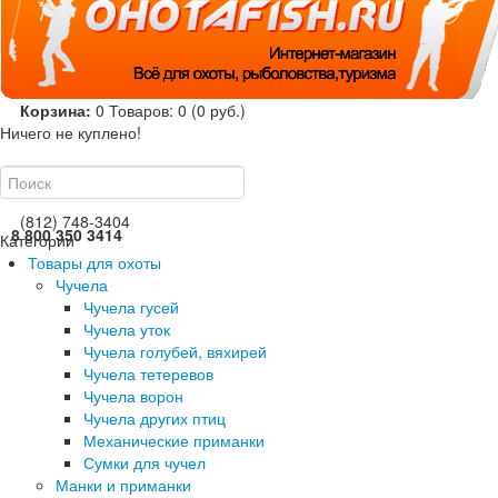
Корзина:
0
Товаров: 0 (0 руб.)
Ничего не куплено!
(812) 748-3404
8 800 350 3414
Категории
Товары для охоты
Чучела
Чучела гусей
Чучела уток
Чучела голубей, вяхирей
Чучела тетеревов
Чучела ворон
Чучела других птиц
Механические приманки
Сумки для чучел
Манки и приманки