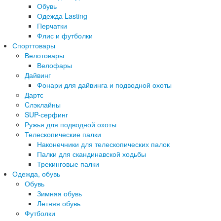
Обувь
Одежда Lasting
Перчатки
Флис и футболки
Спорттовары
Велотовары
Велофары
Дайвинг
Фонари для дайвинга и подводной охоты
Дартс
Cлэклайны
SUP-серфинг
Ружья для подводной охоты
Телескопические палки
Наконечники для телескопических палок
Палки для скандинавской ходьбы
Трекинговые палки
Одежда, обувь
Обувь
Зимняя обувь
Летняя обувь
Футболки