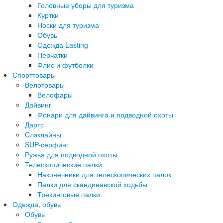
Головные уборы для туризма
Куртки
Носки для туризма
Обувь
Одежда Lasting
Перчатки
Флис и футболки
Спорттовары
Велотовары
Велофары
Дайвинг
Фонари для дайвинга и подводной охоты
Дартс
Cлэклайны
SUP-серфинг
Ружья для подводной охоты
Телескопические палки
Наконечники для телескопических палок
Палки для скандинавской ходьбы
Трекинговые палки
Одежда, обувь
Обувь