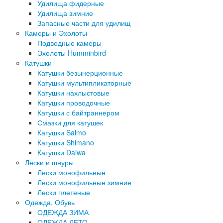
Удилища фидерные
Удилища зимние
Запасные части для удилищ
Камеры и Эхолоты
Подводные камеры
Эхолоты Humminbird
Катушки
Катушки безынерционные
Катушки мультипликаторные
Катушки нахлыстовые
Катушки проводочные
Катушки с байтраннером
Смазки для катушек
Катушки Salmo
Катушки Shimano
Катушки Daiwa
Лески и шнуры
Лески монофильные
Лески монофильные зимние
Лески плетеные
Одежда, Обувь
ОДЕЖДА ЗИМА
ОДЕЖДА ЛЕТО