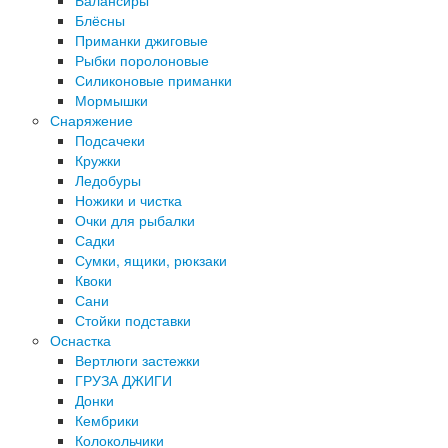
Балансиры
Блёсны
Приманки джиговые
Рыбки поролоновые
Силиконовые приманки
Мормышки
Снаряжение
Подсачеки
Кружки
Ледобуры
Ножики и чистка
Очки для рыбалки
Садки
Сумки, ящики, рюкзаки
Квоки
Сани
Стойки подставки
Оснастка
Вертлюги застежки
ГРУЗА ДЖИГИ
Донки
Кембрики
Колокольчики