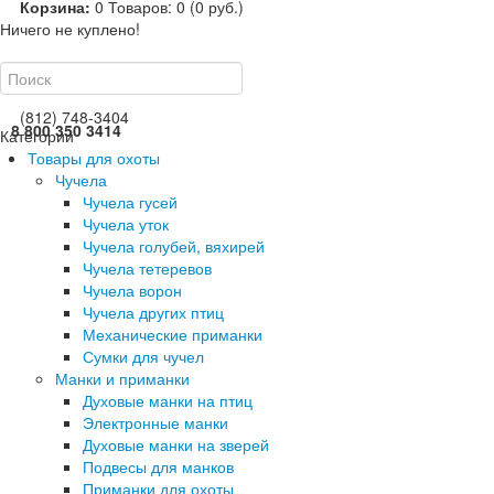
Корзина:
0
Товаров: 0 (0 руб.)
Ничего не куплено!
(812) 748-3404
8 800 350 3414
Категории
Товары для охоты
Чучела
Чучела гусей
Чучела уток
Чучела голубей, вяхирей
Чучела тетеревов
Чучела ворон
Чучела других птиц
Механические приманки
Сумки для чучел
Манки и приманки
Духовые манки на птиц
Электронные манки
Духовые манки на зверей
Подвесы для манков
Приманки для охоты