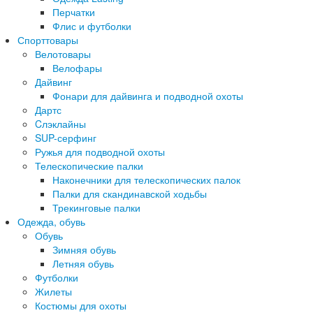
Перчатки
Флис и футболки
Спорттовары
Велотовары
Велофары
Дайвинг
Фонари для дайвинга и подводной охоты
Дартс
Cлэклайны
SUP-серфинг
Ружья для подводной охоты
Телескопические палки
Наконечники для телескопических палок
Палки для скандинавской ходьбы
Трекинговые палки
Одежда, обувь
Обувь
Зимняя обувь
Летняя обувь
Футболки
Жилеты
Костюмы для охоты