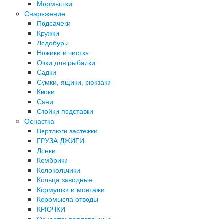
Мормышки
Снаряжение
Подсачеки
Кружки
Ледобуры
Ножики и чистка
Очки для рыбалки
Садки
Сумки, ящики, рюкзаки
Квоки
Сани
Стойки подставки
Оснастка
Вертлюги застежки
ГРУЗА ДЖИГИ
Донки
Кембрики
Колокольчики
Кольца заводные
Кормушки и монтажи
Коромысла отводы
КРЮЧКИ
Оснастки поплавочные