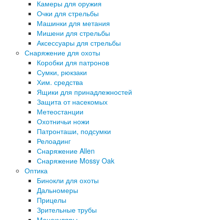
Камеры для оружия
Очки для стрельбы
Машинки для метания
Мишени для стрельбы
Аксессуары для стрельбы
Снаряжение для охоты
Коробки для патронов
Сумки, рюкзаки
Хим. средства
Ящики для принадлежностей
Защита от насекомых
Метеостанции
Охотничьи ножи
Патронташи, подсумки
Релоадинг
Снаряжение Allen
Снаряжение Mossy Oak
Оптика
Бинокли для охоты
Дальномеры
Прицелы
Зрительные трубы
Монокуляры