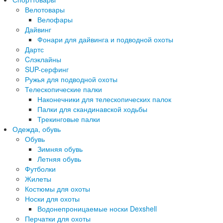
Велотовары
Велофары
Дайвинг
Фонари для дайвинга и подводной охоты
Дартс
Cлэклайны
SUP-серфинг
Ружья для подводной охоты
Телескопические палки
Наконечники для телескопических палок
Палки для скандинавской ходьбы
Трекинговые палки
Одежда, обувь
Обувь
Зимняя обувь
Летняя обувь
Футболки
Жилеты
Костюмы для охоты
Носки для охоты
Водонепроницаемые носки Dexshell
Перчатки для охоты