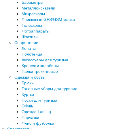
Барометры
Металлоискатели
Микроскопы
Поисковые GPS/GSM маяки
Телескопы
Фотоаппараты
Штативы
Снаряжение
Лопаты
Полотенца
Аксессуары для туризма
Крепеж и карабины
Палки трекинговые
Одежда и обувь
Брюки
Головные уборы для туризма
Куртки
Носки для туризма
Обувь
Одежда Lasting
Перчатки
Флис и футболки
Спорттовары