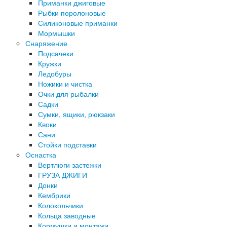
Приманки джиговые
Рыбки поролоновые
Силиконовые приманки
Мормышки
Снаряжение
Подсачеки
Кружки
Ледобуры
Ножики и чистка
Очки для рыбалки
Садки
Сумки, ящики, рюкзаки
Квоки
Сани
Стойки подставки
Оснастка
Вертлюги застежки
ГРУЗА ДЖИГИ
Донки
Кембрики
Колокольчики
Кольца заводные
Кормушки и монтажи