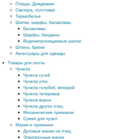
Плащи, Дождевики
Свитера, толстовки
Термобелье
Шапки, шарфы, балаклавы
Балаклавы
Шарфы, банданы
Водонепроницаемые шапки
Штаны, брюки
Аксессуары для одежды
Товары для охоты
Чучела
Чучела гусей
Чучела уток
Чучела голубей, вяхирей
Чучела тетеревов
Чучела ворон
Чучела других птиц
Механические приманки
Сумки для чучел
Манки и приманки
Духовые манки на птиц
Электронные манки