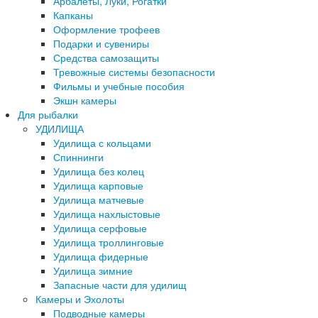
Арбалеты, Луки, Рогатки
Капканы
Оформление трофеев
Подарки и сувениры
Средства самозащиты
Тревожные системы безопасности
Фильмы и учебные пособия
Экшн камеры
Для рыбалки
УДИЛИЩА
Удилища с кольцами
Спиннинги
Удилища без колец
Удилища карповые
Удилища матчевые
Удилища нахлыстовые
Удилища серфовые
Удилища троллинговые
Удилища фидерные
Удилища зимние
Запасные части для удилищ
Камеры и Эхолоты
Подводные камеры