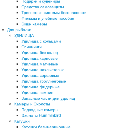
Подарки и сувениры
Средства самозащиты
Тревожные системы безопасности
Фильмы и учебные пособия
Экшн камеры
Для рыбалки
УДИЛИЩА
Удилища с кольцами
Спиннинги
Удилища без колец
Удилища карповые
Удилища матчевые
Удилища нахлыстовые
Удилища серфовые
Удилища троллинговые
Удилища фидерные
Удилища зимние
Запасные части для удилищ
Камеры и Эхолоты
Подводные камеры
Эхолоты Humminbird
Катушки
Катушки безынерционные