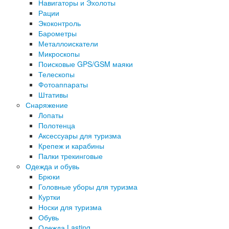
Навигаторы и Эхолоты
Рации
Экоконтроль
Барометры
Металлоискатели
Микроскопы
Поисковые GPS/GSM маяки
Телескопы
Фотоаппараты
Штативы
Снаряжение
Лопаты
Полотенца
Аксессуары для туризма
Крепеж и карабины
Палки трекинговые
Одежда и обувь
Брюки
Головные уборы для туризма
Куртки
Носки для туризма
Обувь
Одежда Lasting