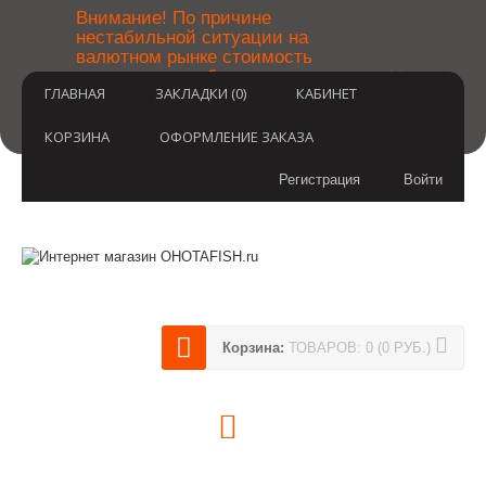
￼
Внимание! По причине
нестабильной ситуации на
валютном рынке стоимость
×
товаров может быть уточнена
ГЛАВНАЯ
ЗАКЛАДКИ (0)
КАБИНЕТ
после оформления заказа.
Извините за временные
неудобства.
КОРЗИНА
ОФОРМЛЕНИЕ ЗАКАЗА
Регистрация
Войти
Корзина:
ТОВАРОВ: 0 (0 РУБ.)
(812) 748-3404
8 800 350 3414