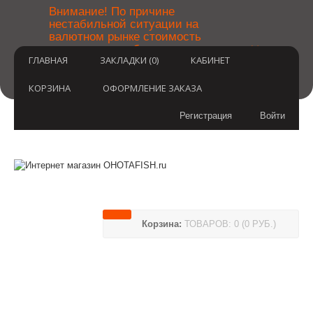
￼
Внимание! По причине
нестабильной ситуации на
валютном рынке стоимость
×
товаров может быть уточнена
ГЛАВНАЯ
ЗАКЛАДКИ (0)
КАБИНЕТ
после оформления заказа.
Извините за временные
неудобства.
КОРЗИНА
ОФОРМЛЕНИЕ ЗАКАЗА
Регистрация
Войти
Корзина:
ТОВАРОВ: 0 (0 РУБ.)
(812) 748-3404
8 800 350 3414