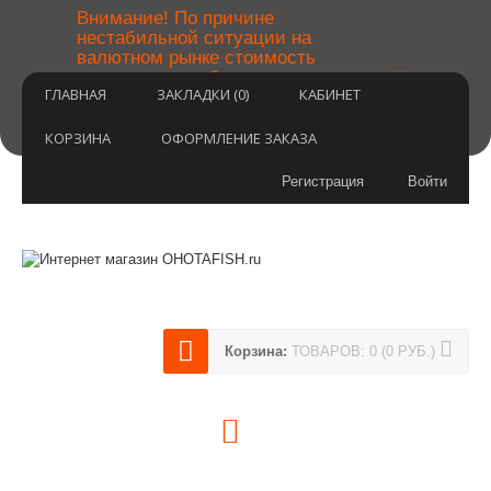
￼
Внимание! По причине
нестабильной ситуации на
валютном рынке стоимость
×
товаров может быть уточнена
ГЛАВНАЯ
ЗАКЛАДКИ (0)
КАБИНЕТ
после оформления заказа.
Извините за временные
неудобства.
КОРЗИНА
ОФОРМЛЕНИЕ ЗАКАЗА
Регистрация
Войти
Корзина:
ТОВАРОВ: 0 (0 РУБ.)
(812) 748-3404
8 800 350 3414