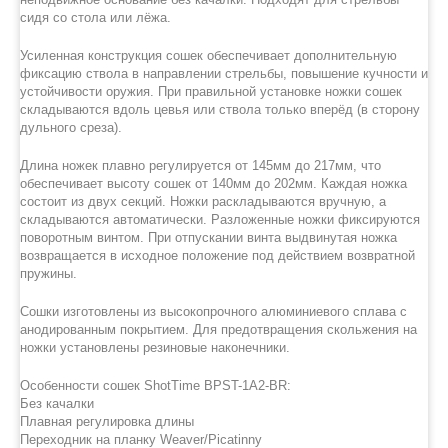
сидя со стола или лёжа.
Усиленная конструкция сошек обеспечивает дополнительную
фиксацию ствола в направлении стрельбы, повышение кучности и
устойчивости оружия. При правильной установке ножки сошек
складываются вдоль цевья или ствола только вперёд (в сторону
дульного среза).
Длина ножек плавно регулируется от 145мм до 217мм, что
обеспечивает высоту сошек от 140мм до 202мм. Каждая ножка
состоит из двух секций. Ножки раскладываются вручную, а
складываются автоматически. Разложенные ножки фиксируются
поворотным винтом. При отпускании винта выдвинутая ножка
возвращается в исходное положение под действием возвратной
пружины.
Сошки изготовлены из высокопрочного алюминиевого сплава с
анодированным покрытием. Для предотвращения скольжения на
ножки установлены резиновые наконечники.
Особенности сошек ShotTime BPST-1A2-BR:
Без качалки
Плавная регулировка длины
Переходник на планку Weaver/Picatinny