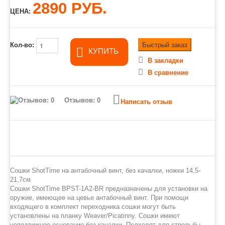
2890 РУБ.
ЦЕНА:
Быстрый заказ
Кол-во:
КУПИТЬ
В закладки
В сравнение
Отзывов: 0
Написать отзыв
Cошки ShotTime на антабочный винт, без качалки, ножки 14,5-
21,7см
Cошки ShotTime BPST-1A2-BR предназначены для установки на
оружие, имеющее на цевье антабочный винт. При помощи
входящего в комплект переходника сошки могут быть
установлены на планку Weaver/Picatinny. Сошки имеют
неподвижное основание без качалки. Подходят для стрельбы