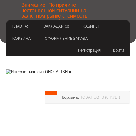
￼
Внимание! По причине
нестабильной ситуации на
валютном рынке стоимость
×
товаров может быть уточнена
ГЛАВНАЯ
ЗАКЛАДКИ (0)
КАБИНЕТ
после оформления заказа.
Извините за временные
неудобства.
КОРЗИНА
ОФОРМЛЕНИЕ ЗАКАЗА
Регистрация
Войти
Корзина:
ТОВАРОВ: 0 (0 РУБ.)
(812) 748-3404
8 800 350 3414