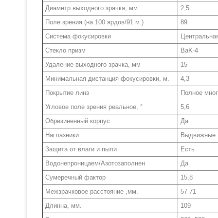
Диаметр выходного зрачка, мм.
2,5
Поле зрения (на 100 ярдов/91 м.)
89
Система фокусировки
Центральна
Стекло призм
BaK-4
Удаление выходного зрачка, мм
15
Минимальная дистанция фокусировки, м.
4,3
Покрытие линз
Полное мно
Угловое поле зрения реальное, °
5,6
Обрезиненный корпус
Да
Наглазники
Выдвижные
Защита от влаги и пыли
Есть
Водонепроницаем/Азотозаполнен
Да
Сумеречный фактор
15,8
Межзрачковое расстояние ,мм.
57-71
Длинна, мм.
109