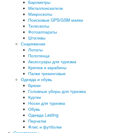
Барометры
Металлоискатели
Микроскопы
Поисковые GPS/GSM маяки
Телескопы
Фотоаппараты
Штативы
Снаряжение
Лопаты
Полотенца
Аксессуары для туризма
Крепеж и карабины
Палки трекинговые
Одежда и обувь
Брюки
Головные уборы для туризма
Куртки
Носки для туризма
Обувь
Одежда Lasting
Перчатки
Флис и футболки
Спорттовары