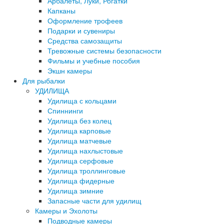
Арбалеты, Луки, Рогатки
Капканы
Оформление трофеев
Подарки и сувениры
Средства самозащиты
Тревожные системы безопасности
Фильмы и учебные пособия
Экшн камеры
Для рыбалки
УДИЛИЩА
Удилища с кольцами
Спиннинги
Удилища без колец
Удилища карповые
Удилища матчевые
Удилища нахлыстовые
Удилища серфовые
Удилища троллинговые
Удилища фидерные
Удилища зимние
Запасные части для удилищ
Камеры и Эхолоты
Подводные камеры