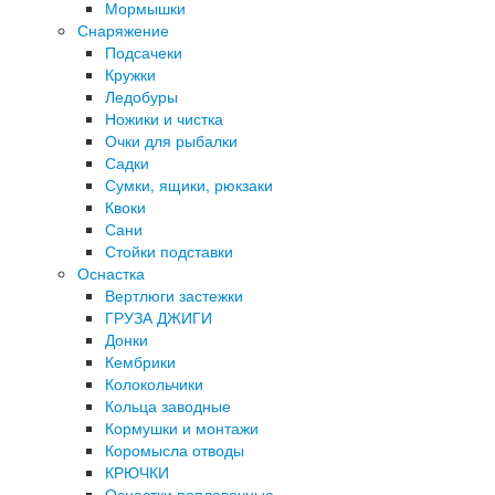
Мормышки
Снаряжение
Подсачеки
Кружки
Ледобуры
Ножики и чистка
Очки для рыбалки
Садки
Сумки, ящики, рюкзаки
Квоки
Сани
Стойки подставки
Оснастка
Вертлюги застежки
ГРУЗА ДЖИГИ
Донки
Кембрики
Колокольчики
Кольца заводные
Кормушки и монтажи
Коромысла отводы
КРЮЧКИ
Оснастки поплавочные