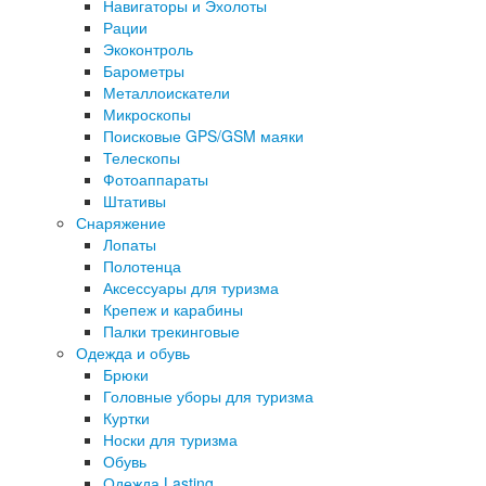
Навигаторы и Эхолоты
Рации
Экоконтроль
Барометры
Металлоискатели
Микроскопы
Поисковые GPS/GSM маяки
Телескопы
Фотоаппараты
Штативы
Снаряжение
Лопаты
Полотенца
Аксессуары для туризма
Крепеж и карабины
Палки трекинговые
Одежда и обувь
Брюки
Головные уборы для туризма
Куртки
Носки для туризма
Обувь
Одежда Lasting