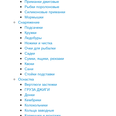
Приманки джиговые
Рыбки поролоновые
Силиконовые приманки
Мормышки
Снаряжение
Подсачеки
Кружки
Ледобуры
Ножики и чистка
Очки для рыбалки
Садки
Сумки, ящики, рюкзаки
Квоки
Сани
Стойки подставки
Оснастка
Вертлюги застежки
ГРУЗА ДЖИГИ
Донки
Кембрики
Колокольчики
Кольца заводные
Кормушки и монтажи