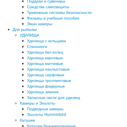
Подарки и сувениры
Средства самозащиты
Тревожные системы безопасности
Фильмы и учебные пособия
Экшн камеры
Для рыбалки
УДИЛИЩА
Удилища с кольцами
Спиннинги
Удилища без колец
Удилища карповые
Удилища матчевые
Удилища нахлыстовые
Удилища серфовые
Удилища троллинговые
Удилища фидерные
Удилища зимние
Запасные части для удилищ
Камеры и Эхолоты
Подводные камеры
Эхолоты Humminbird
Катушки
Катушки безынерционные