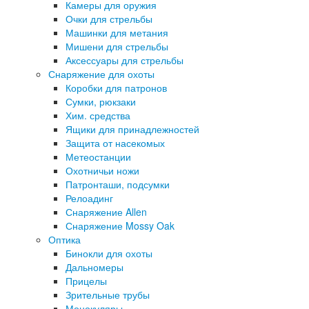
Камеры для оружия
Очки для стрельбы
Машинки для метания
Мишени для стрельбы
Аксессуары для стрельбы
Снаряжение для охоты
Коробки для патронов
Сумки, рюкзаки
Хим. средства
Ящики для принадлежностей
Защита от насекомых
Метеостанции
Охотничьи ножи
Патронташи, подсумки
Релоадинг
Снаряжение Allen
Снаряжение Mossy Oak
Оптика
Бинокли для охоты
Дальномеры
Прицелы
Зрительные трубы
Монокуляры