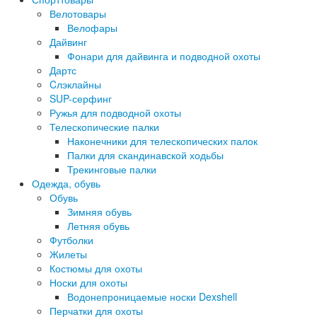
Велотовары
Велофары
Дайвинг
Фонари для дайвинга и подводной охоты
Дартс
Cлэклайны
SUP-серфинг
Ружья для подводной охоты
Телескопические палки
Наконечники для телескопических палок
Палки для скандинавской ходьбы
Трекинговые палки
Одежда, обувь
Обувь
Зимняя обувь
Летняя обувь
Футболки
Жилеты
Костюмы для охоты
Носки для охоты
Водонепроницаемые носки Dexshell
Перчатки для охоты