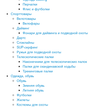
Перчатки
Флис и футболки
Спорттовары
Велотовары
Велофары
Дайвинг
Фонари для дайвинга и подводной охоты
Дартс
Cлэклайны
SUP-серфинг
Ружья для подводной охоты
Телескопические палки
Наконечники для телескопических палок
Палки для скандинавской ходьбы
Трекинговые палки
Одежда, обувь
Обувь
Зимняя обувь
Летняя обувь
Футболки
Жилеты
Костюмы для охоты