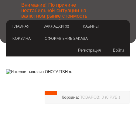
￼
Внимание! По причине
нестабильной ситуации на
валютном рынке стоимость
×
товаров может быть уточнена
ГЛАВНАЯ
ЗАКЛАДКИ (0)
КАБИНЕТ
после оформления заказа.
Извините за временные
неудобства.
КОРЗИНА
ОФОРМЛЕНИЕ ЗАКАЗА
Регистрация
Войти
Корзина:
ТОВАРОВ: 0 (0 РУБ.)
(812) 748-3404
8 800 350 3414