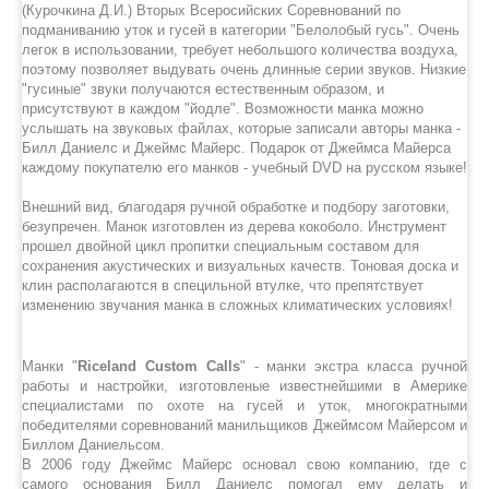
(Курочкина Д.И.) Вторых Всеросийских Соревнований по
подманиванию уток и гусей в категории "Белолобый гусь". Очень
легок в использовании, требует небольшого количества воздуха,
поэтому позволяет выдувать очень длинные серии звуков. Низкие
"гусиные" звуки получаются естественным образом, и
присутствуют в каждом "йодле". Возможности манка можно
услышать на звуковых файлах, которые записали авторы манка -
Билл Даниелс и Джеймс Майерс. Подарок от Джеймса Майерса
каждому покупателю его манков - учебный DVD на русском языке!
Внешний вид, благодаря ручной обработке и подбору заготовки,
безупречен. Манок изготовлен из дерева кокоболо. Инструмент
прошел двойной цикл пропитки специальным составом для
сохранения акустических и визуальных качеств. Тоновая доска и
клин располагаются в специльной втулке, что препятствует
изменению звучания манка в сложных климатических условиях!
Манки "
Riceland Custom Calls
" - манки экстра класса ручной
работы и настройки, изготовленые известнейшими в Америке
специалистами по охоте на гусей и уток, многократными
победителями соревнований манильщиков Джеймсом Майерсом и
Биллом Даниельсом.
В 2006 году Джеймс Майерс основал свою компанию, где с
самого основания Билл Даниелс помогал ему делать и