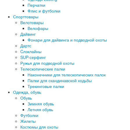
Перчатки
Флис и футболки
Спорттовары
Велотовары
Велофары
Дайвинг
Фонари для дайвинга и подводной охоты
Дартс
Cлэклайны
SUP-серфинг
Ружья для подводной охоты
Телескопические палки
Наконечники для телескопических палок
Палки для скандинавской ходьбы
Трекинговые палки
Одежда, обувь
Обувь
Зимняя обувь
Летняя обувь
Футболки
Жилеты
Костюмы для охоты