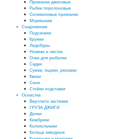
Приманки джиговые
Рыбки поролоновые
Силиконовые приманки
Мормышки
Снаряжение
Подсачеки
Кружки
Ледобуры
Ножики и чистка
Очки для рыбалки
Садки
Сумки, ящики, рюкзаки
Квоки
Сани
Стойки подставки
Оснастка
Вертлюги застежки
ГРУЗА ДЖИГИ
Донки
Кембрики
Колокольчики
Кольца заводные
Кормушки и монтажи