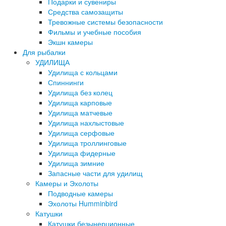
Подарки и сувениры
Средства самозащиты
Тревожные системы безопасности
Фильмы и учебные пособия
Экшн камеры
Для рыбалки
УДИЛИЩА
Удилища с кольцами
Спиннинги
Удилища без колец
Удилища карповые
Удилища матчевые
Удилища нахлыстовые
Удилища серфовые
Удилища троллинговые
Удилища фидерные
Удилища зимние
Запасные части для удилищ
Камеры и Эхолоты
Подводные камеры
Эхолоты Humminbird
Катушки
Катушки безынерционные