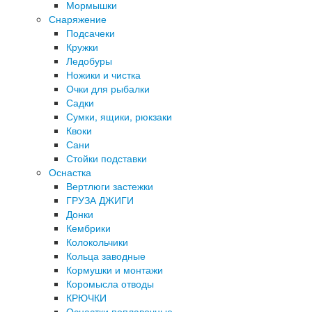
Мормышки
Снаряжение
Подсачеки
Кружки
Ледобуры
Ножики и чистка
Очки для рыбалки
Садки
Сумки, ящики, рюкзаки
Квоки
Сани
Стойки подставки
Оснастка
Вертлюги застежки
ГРУЗА ДЖИГИ
Донки
Кембрики
Колокольчики
Кольца заводные
Кормушки и монтажи
Коромысла отводы
КРЮЧКИ
Оснастки поплавочные