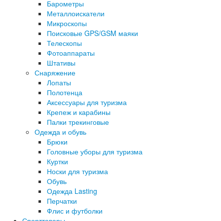
Барометры
Металлоискатели
Микроскопы
Поисковые GPS/GSM маяки
Телескопы
Фотоаппараты
Штативы
Снаряжение
Лопаты
Полотенца
Аксессуары для туризма
Крепеж и карабины
Палки трекинговые
Одежда и обувь
Брюки
Головные уборы для туризма
Куртки
Носки для туризма
Обувь
Одежда Lasting
Перчатки
Флис и футболки
Спорттовары