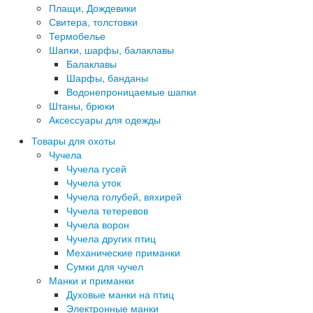
Плащи, Дождевики
Свитера, толстовки
Термобелье
Шапки, шарфы, балаклавы
Балаклавы
Шарфы, банданы
Водонепроницаемые шапки
Штаны, брюки
Аксессуары для одежды
Товары для охоты
Чучела
Чучела гусей
Чучела уток
Чучела голубей, вяхирей
Чучела тетеревов
Чучела ворон
Чучела других птиц
Механические приманки
Сумки для чучел
Манки и приманки
Духовые манки на птиц
Электронные манки