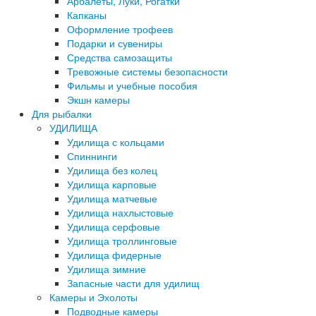
Арбалеты, Луки, Рогатки
Капканы
Оформление трофеев
Подарки и сувениры
Средства самозащиты
Тревожные системы безопасности
Фильмы и учебные пособия
Экшн камеры
Для рыбалки
УДИЛИЩА
Удилища с кольцами
Спиннинги
Удилища без колец
Удилища карповые
Удилища матчевые
Удилища нахлыстовые
Удилища серфовые
Удилища троллинговые
Удилища фидерные
Удилища зимние
Запасные части для удилищ
Камеры и Эхолоты
Подводные камеры