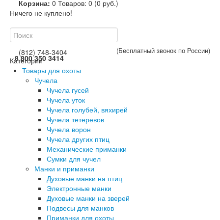
Корзина:
0
Товаров: 0 (0 руб.)
Ничего не куплено!
(Бесплатный звонок по России)
(812) 748-3404
8 800 350 3414
Категории
Товары для охоты
Чучела
Чучела гусей
Чучела уток
Чучела голубей, вяхирей
Чучела тетеревов
Чучела ворон
Чучела других птиц
Механические приманки
Сумки для чучел
Манки и приманки
Духовые манки на птиц
Электронные манки
Духовые манки на зверей
Подвесы для манков
Приманки для охоты