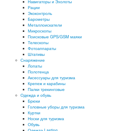
Навигаторы и Эхолоты
Рации
Экоконтроль
Барометры
Металлоискатели
Микроскопы
Поисковые GPS/GSM маяки
Телескопы
Фотоаппараты
Штативы
Снаряжение
Лопаты
Полотенца
Аксессуары для туризма
Крепеж и карабины
Палки трекинговые
Одежда и обувь
Брюки
Головные уборы для туризма
Куртки
Носки для туризма
Обувь
Одежда Lasting