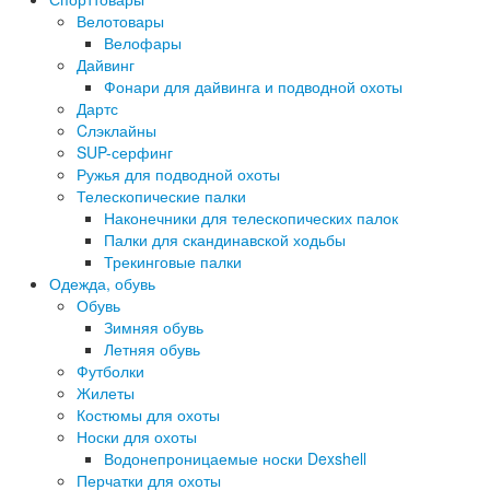
Велотовары
Велофары
Дайвинг
Фонари для дайвинга и подводной охоты
Дартс
Cлэклайны
SUP-серфинг
Ружья для подводной охоты
Телескопические палки
Наконечники для телескопических палок
Палки для скандинавской ходьбы
Трекинговые палки
Одежда, обувь
Обувь
Зимняя обувь
Летняя обувь
Футболки
Жилеты
Костюмы для охоты
Носки для охоты
Водонепроницаемые носки Dexshell
Перчатки для охоты