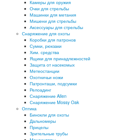
Камеры для оружия
Очки для стрельбы
Машинки для метания
Мишени для стрельбы
Аксессуары для стрельбы
Снаряжение для охоты
Коробки для патронов
Сумки, рюкзаки
Хим. средства
Ящики для принадлежностей
Защита от насекомых
Метеостанции
Охотничьи ножи
Патронташи, подсумки
Релоадинг
Снаряжение Allen
Снаряжение Mossy Oak
Оптика
Бинокли для охоты
Дальномеры
Прицелы
Зрительные трубы
Монокуляры