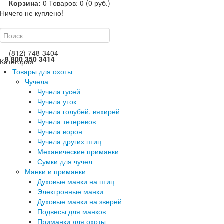
Корзина:
0
Товаров: 0 (0 руб.)
Ничего не куплено!
(812) 748-3404
8 800 350 3414
Категории
Товары для охоты
Чучела
Чучела гусей
Чучела уток
Чучела голубей, вяхирей
Чучела тетеревов
Чучела ворон
Чучела других птиц
Механические приманки
Сумки для чучел
Манки и приманки
Духовые манки на птиц
Электронные манки
Духовые манки на зверей
Подвесы для манков
Приманки для охоты