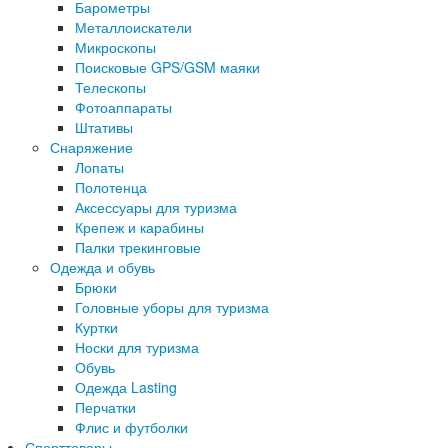
Барометры
Металлоискатели
Микроскопы
Поисковые GPS/GSM маяки
Телескопы
Фотоаппараты
Штативы
Снаряжение
Лопаты
Полотенца
Аксессуары для туризма
Крепеж и карабины
Палки трекинговые
Одежда и обувь
Брюки
Головные уборы для туризма
Куртки
Носки для туризма
Обувь
Одежда Lasting
Перчатки
Флис и футболки
Спорттовары