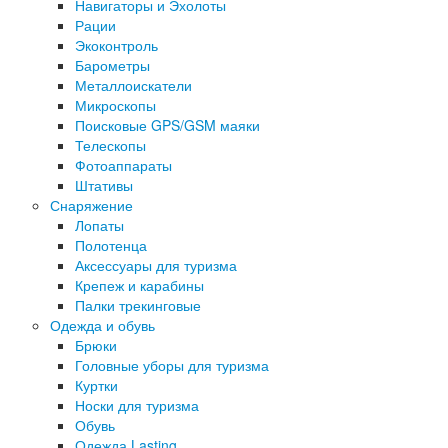
Навигаторы и Эхолоты
Рации
Экоконтроль
Барометры
Металлоискатели
Микроскопы
Поисковые GPS/GSM маяки
Телескопы
Фотоаппараты
Штативы
Снаряжение
Лопаты
Полотенца
Аксессуары для туризма
Крепеж и карабины
Палки трекинговые
Одежда и обувь
Брюки
Головные уборы для туризма
Куртки
Носки для туризма
Обувь
Одежда Lasting