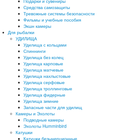
Подарки и сувениры
Средства самозащиты
Тревожные системы безопасности
Фильмы и учебные пособия
Экшн камеры
Для рыбалки
УДИЛИЩА
Удилища с кольцами
Спиннинги
Удилища без колец
Удилища карповые
Удилища матчевые
Удилища нахлыстовые
Удилища серфовые
Удилища троллинговые
Удилища фидерные
Удилища зимние
Запасные части для удилищ
Камеры и Эхолоты
Подводные камеры
Эхолоты Humminbird
Катушки
Катушки безынерционные