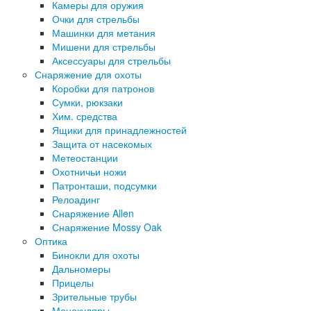
Камеры для оружия
Очки для стрельбы
Машинки для метания
Мишени для стрельбы
Аксессуары для стрельбы
Снаряжение для охоты
Коробки для патронов
Сумки, рюкзаки
Хим. средства
Ящики для принадлежностей
Защита от насекомых
Метеостанции
Охотничьи ножи
Патронташи, подсумки
Релоадинг
Снаряжение Allen
Снаряжение Mossy Oak
Оптика
Бинокли для охоты
Дальномеры
Прицелы
Зрительные трубы
Монокуляры