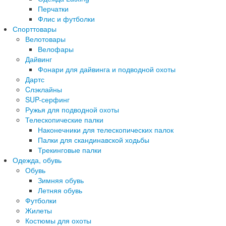
Перчатки
Флис и футболки
Спорттовары
Велотовары
Велофары
Дайвинг
Фонари для дайвинга и подводной охоты
Дартс
Cлэклайны
SUP-серфинг
Ружья для подводной охоты
Телескопические палки
Наконечники для телескопических палок
Палки для скандинавской ходьбы
Трекинговые палки
Одежда, обувь
Обувь
Зимняя обувь
Летняя обувь
Футболки
Жилеты
Костюмы для охоты