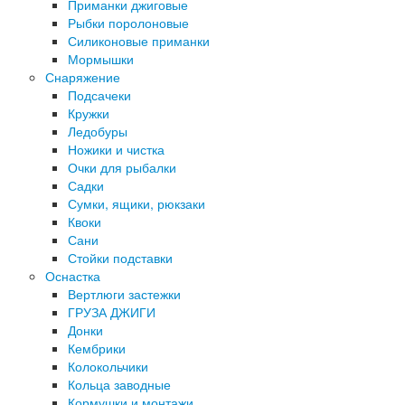
Приманки джиговые
Рыбки поролоновые
Силиконовые приманки
Мормышки
Снаряжение
Подсачеки
Кружки
Ледобуры
Ножики и чистка
Очки для рыбалки
Садки
Сумки, ящики, рюкзаки
Квоки
Сани
Стойки подставки
Оснастка
Вертлюги застежки
ГРУЗА ДЖИГИ
Донки
Кембрики
Колокольчики
Кольца заводные
Кормушки и монтажи