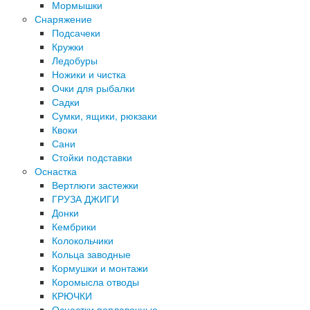
Мормышки
Снаряжение
Подсачеки
Кружки
Ледобуры
Ножики и чистка
Очки для рыбалки
Садки
Сумки, ящики, рюкзаки
Квоки
Сани
Стойки подставки
Оснастка
Вертлюги застежки
ГРУЗА ДЖИГИ
Донки
Кембрики
Колокольчики
Кольца заводные
Кормушки и монтажи
Коромысла отводы
КРЮЧКИ
Оснастки поплавочные