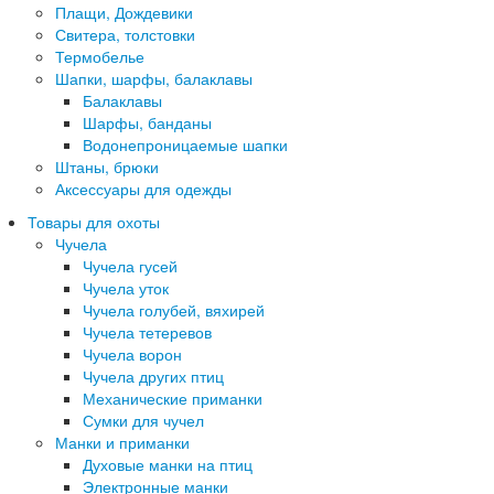
Плащи, Дождевики
Свитера, толстовки
Термобелье
Шапки, шарфы, балаклавы
Балаклавы
Шарфы, банданы
Водонепроницаемые шапки
Штаны, брюки
Аксессуары для одежды
Товары для охоты
Чучела
Чучела гусей
Чучела уток
Чучела голубей, вяхирей
Чучела тетеревов
Чучела ворон
Чучела других птиц
Механические приманки
Сумки для чучел
Манки и приманки
Духовые манки на птиц
Электронные манки