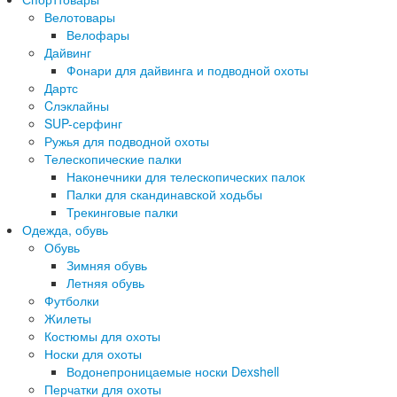
Велотовары
Велофары
Дайвинг
Фонари для дайвинга и подводной охоты
Дартс
Cлэклайны
SUP-серфинг
Ружья для подводной охоты
Телескопические палки
Наконечники для телескопических палок
Палки для скандинавской ходьбы
Трекинговые палки
Одежда, обувь
Обувь
Зимняя обувь
Летняя обувь
Футболки
Жилеты
Костюмы для охоты
Носки для охоты
Водонепроницаемые носки Dexshell
Перчатки для охоты