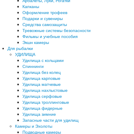
Арбалеты, Луки, Рогатки
Капканы
Оформление трофеев
Подарки и сувениры
Средства самозащиты
Тревожные системы безопасности
Фильмы и учебные пособия
Экшн камеры
Для рыбалки
УДИЛИЩА
Удилища с кольцами
Спиннинги
Удилища без колец
Удилища карповые
Удилища матчевые
Удилища нахлыстовые
Удилища серфовые
Удилища троллинговые
Удилища фидерные
Удилища зимние
Запасные части для удилищ
Камеры и Эхолоты
Подводные камеры