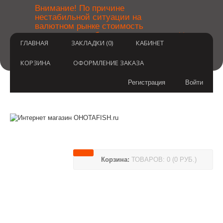
￼
Внимание! По причине
нестабильной ситуации на
валютном рынке стоимость
×
товаров может быть уточнена
ГЛАВНАЯ
ЗАКЛАДКИ (0)
КАБИНЕТ
после оформления заказа.
Извините за временные
неудобства.
КОРЗИНА
ОФОРМЛЕНИЕ ЗАКАЗА
Регистрация
Войти
Корзина:
ТОВАРОВ: 0 (0 РУБ.)
(812) 748-3404
8 800 350 3414