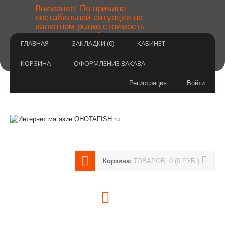
￼
Внимание! По причине
нестабильной ситуации на
валютном рынке стоимость
×
товаров может быть уточнена
ГЛАВНАЯ
ЗАКЛАДКИ (0)
КАБИНЕТ
после оформления заказа.
Извините за временные
неудобства.
КОРЗИНА
ОФОРМЛЕНИЕ ЗАКАЗА
Регистрация
Войти
Корзина:
ТОВАРОВ: 0 (0 РУБ.)
(812) 748-3404
8 800 350 3414