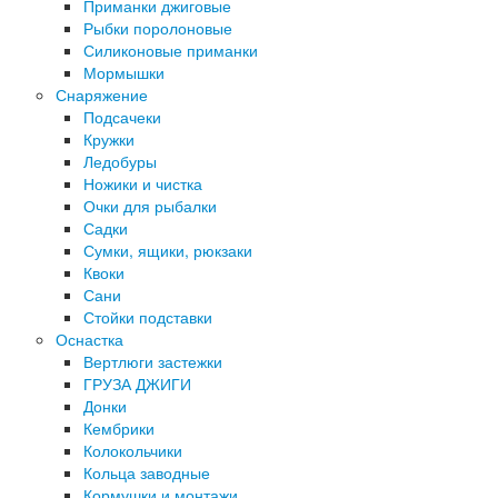
Приманки джиговые
Рыбки поролоновые
Силиконовые приманки
Мормышки
Снаряжение
Подсачеки
Кружки
Ледобуры
Ножики и чистка
Очки для рыбалки
Садки
Сумки, ящики, рюкзаки
Квоки
Сани
Стойки подставки
Оснастка
Вертлюги застежки
ГРУЗА ДЖИГИ
Донки
Кембрики
Колокольчики
Кольца заводные
Кормушки и монтажи