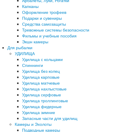
Арбалеты, Луки, Рогатки
Капканы
Оформление трофеев
Подарки и сувениры
Средства самозащиты
Тревожные системы безопасности
Фильмы и учебные пособия
Экшн камеры
Для рыбалки
УДИЛИЩА
Удилища с кольцами
Спиннинги
Удилища без колец
Удилища карповые
Удилища матчевые
Удилища нахлыстовые
Удилища серфовые
Удилища троллинговые
Удилища фидерные
Удилища зимние
Запасные части для удилищ
Камеры и Эхолоты
Подводные камеры