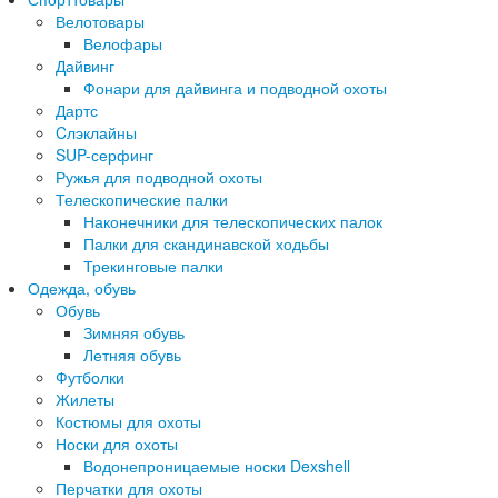
Велотовары
Велофары
Дайвинг
Фонари для дайвинга и подводной охоты
Дартс
Cлэклайны
SUP-серфинг
Ружья для подводной охоты
Телескопические палки
Наконечники для телескопических палок
Палки для скандинавской ходьбы
Трекинговые палки
Одежда, обувь
Обувь
Зимняя обувь
Летняя обувь
Футболки
Жилеты
Костюмы для охоты
Носки для охоты
Водонепроницаемые носки Dexshell
Перчатки для охоты