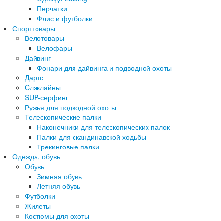
Перчатки
Флис и футболки
Спорттовары
Велотовары
Велофары
Дайвинг
Фонари для дайвинга и подводной охоты
Дартс
Cлэклайны
SUP-серфинг
Ружья для подводной охоты
Телескопические палки
Наконечники для телескопических палок
Палки для скандинавской ходьбы
Трекинговые палки
Одежда, обувь
Обувь
Зимняя обувь
Летняя обувь
Футболки
Жилеты
Костюмы для охоты