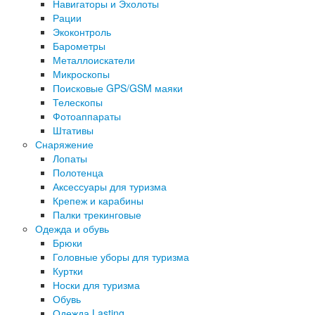
Навигаторы и Эхолоты
Рации
Экоконтроль
Барометры
Металлоискатели
Микроскопы
Поисковые GPS/GSM маяки
Телескопы
Фотоаппараты
Штативы
Снаряжение
Лопаты
Полотенца
Аксессуары для туризма
Крепеж и карабины
Палки трекинговые
Одежда и обувь
Брюки
Головные уборы для туризма
Куртки
Носки для туризма
Обувь
Одежда Lasting