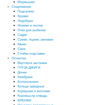
Мормышки
Снаряжение
Подсачеки
Кружки
Ледобуры
Ножики и чистка
Очки для рыбалки
Садки
Сумки, ящики, рюкзаки
Квоки
Сани
Стойки подставки
Оснастка
Вертлюги застежки
ГРУЗА ДЖИГИ
Донки
Кембрики
Колокольчики
Кольца заводные
Кормушки и монтажи
Коромысла отводы
КРЮЧКИ
Оснастки поплавочные