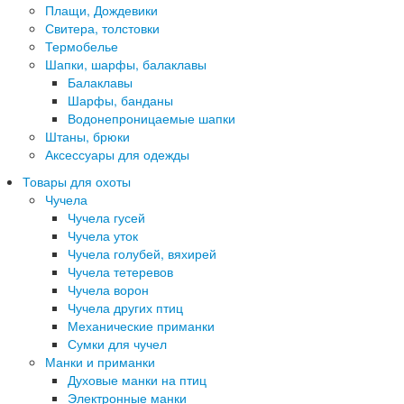
Плащи, Дождевики
Свитера, толстовки
Термобелье
Шапки, шарфы, балаклавы
Балаклавы
Шарфы, банданы
Водонепроницаемые шапки
Штаны, брюки
Аксессуары для одежды
Товары для охоты
Чучела
Чучела гусей
Чучела уток
Чучела голубей, вяхирей
Чучела тетеревов
Чучела ворон
Чучела других птиц
Механические приманки
Сумки для чучел
Манки и приманки
Духовые манки на птиц
Электронные манки