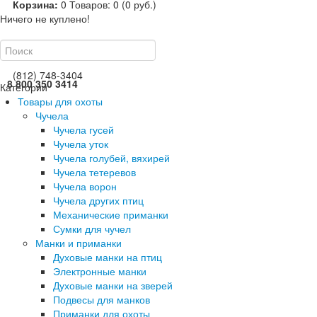
Корзина:
0
Товаров: 0 (0 руб.)
Ничего не куплено!
(812) 748-3404
8 800 350 3414
Категории
Товары для охоты
Чучела
Чучела гусей
Чучела уток
Чучела голубей, вяхирей
Чучела тетеревов
Чучела ворон
Чучела других птиц
Механические приманки
Сумки для чучел
Манки и приманки
Духовые манки на птиц
Электронные манки
Духовые манки на зверей
Подвесы для манков
Приманки для охоты