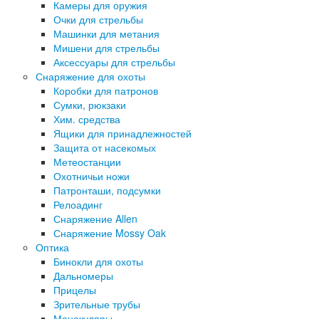
Камеры для оружия
Очки для стрельбы
Машинки для метания
Мишени для стрельбы
Аксессуары для стрельбы
Снаряжение для охоты
Коробки для патронов
Сумки, рюкзаки
Хим. средства
Ящики для принадлежностей
Защита от насекомых
Метеостанции
Охотничьи ножи
Патронташи, подсумки
Релоадинг
Снаряжение Allen
Снаряжение Mossy Oak
Оптика
Бинокли для охоты
Дальномеры
Прицелы
Зрительные трубы
Монокуляры