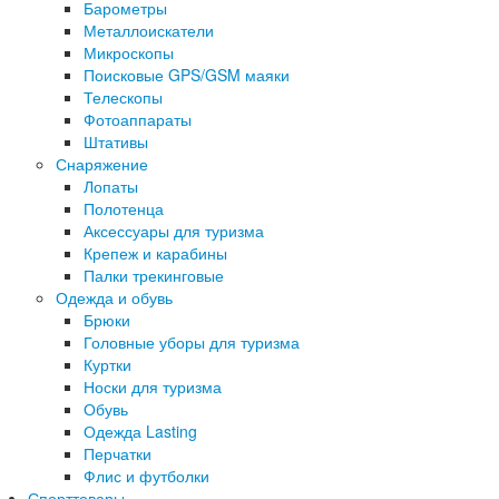
Барометры
Металлоискатели
Микроскопы
Поисковые GPS/GSM маяки
Телескопы
Фотоаппараты
Штативы
Снаряжение
Лопаты
Полотенца
Аксессуары для туризма
Крепеж и карабины
Палки трекинговые
Одежда и обувь
Брюки
Головные уборы для туризма
Куртки
Носки для туризма
Обувь
Одежда Lasting
Перчатки
Флис и футболки
Спорттовары