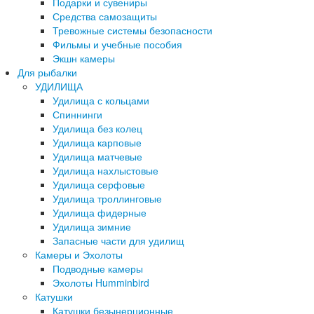
Подарки и сувениры
Средства самозащиты
Тревожные системы безопасности
Фильмы и учебные пособия
Экшн камеры
Для рыбалки
УДИЛИЩА
Удилища с кольцами
Спиннинги
Удилища без колец
Удилища карповые
Удилища матчевые
Удилища нахлыстовые
Удилища серфовые
Удилища троллинговые
Удилища фидерные
Удилища зимние
Запасные части для удилищ
Камеры и Эхолоты
Подводные камеры
Эхолоты Humminbird
Катушки
Катушки безынерционные