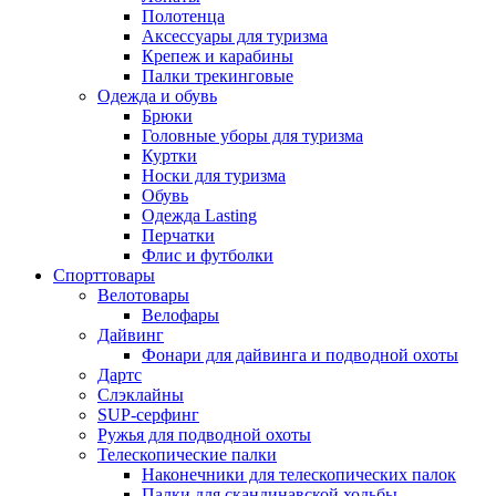
Полотенца
Аксессуары для туризма
Крепеж и карабины
Палки трекинговые
Одежда и обувь
Брюки
Головные уборы для туризма
Куртки
Носки для туризма
Обувь
Одежда Lasting
Перчатки
Флис и футболки
Спорттовары
Велотовары
Велофары
Дайвинг
Фонари для дайвинга и подводной охоты
Дартс
Cлэклайны
SUP-серфинг
Ружья для подводной охоты
Телескопические палки
Наконечники для телескопических палок
Палки для скандинавской ходьбы