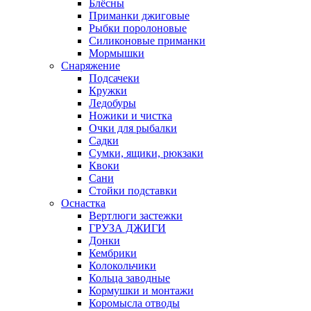
Блёсны
Приманки джиговые
Рыбки поролоновые
Силиконовые приманки
Мормышки
Снаряжение
Подсачеки
Кружки
Ледобуры
Ножики и чистка
Очки для рыбалки
Садки
Сумки, ящики, рюкзаки
Квоки
Сани
Стойки подставки
Оснастка
Вертлюги застежки
ГРУЗА ДЖИГИ
Донки
Кембрики
Колокольчики
Кольца заводные
Кормушки и монтажи
Коромысла отводы