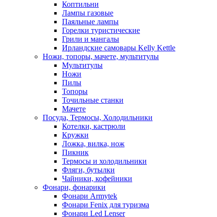
Коптильни
Лампы газовые
Паяльные лампы
Горелки туристические
Грили и мангалы
Ирландские самовары Kelly Kettle
Ножи, топоры, мачете, мультитулы
Мультитулы
Ножи
Пилы
Топоры
Точильные станки
Мачете
Посуда, Термосы, Холодильники
Котелки, кастрюли
Кружки
Ложка, вилка, нож
Пикник
Термосы и холодильники
Фляги, бутылки
Чайники, кофейники
Фонари, фонарики
Фонари Armytek
Фонари Fenix для туризма
Фонари Led Lenser