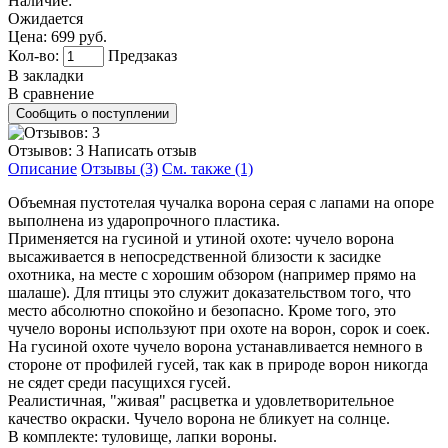
Наличие:
Ожидается
Цена:
699 руб.
Кол-во:
Предзаказ
В закладки
В сравнение
Отзывов: 3
Написать отзыв
Описание
Отзывы (3)
См. также (1)
Объемная пустотелая чучалка ворона серая с лапами на опоре
выполнена из ударопрочного пластика.
Применяется на гусиной и утиной охоте: чучело ворона
высаживается в непосредственной близости к засидке
охотника, на месте с хорошим обзором (например прямо на
шалаше). Для птицы это служит доказательством того, что
место абсолютно спокойно и безопасно. Кроме того, это
чучело вороны используют при охоте на ворон, сорок и соек.
На гусиной охоте чучело ворона устанавливается немного в
стороне от профилей гусей, так как в природе ворон никогда
не сядет среди пасущихся гусей.
Реалистичная, "живая" расцветка и удовлетворительное
качество окраски. Чучело ворона не бликует на солнце.
В комплекте: туловище, лапки вороны.