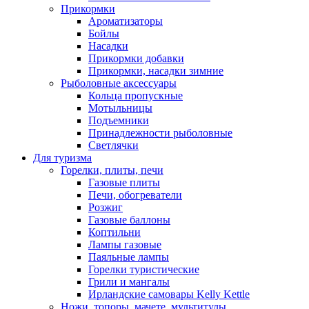
Прикормки
Ароматизаторы
Бойлы
Насадки
Прикормки добавки
Прикормки, насадки зимние
Рыболовные аксессуары
Кольца пропускные
Мотыльницы
Подъемники
Принадлежности рыболовные
Светлячки
Для туризма
Горелки, плиты, печи
Газовые плиты
Печи, обогреватели
Розжиг
Газовые баллоны
Коптильни
Лампы газовые
Паяльные лампы
Горелки туристические
Грили и мангалы
Ирландские самовары Kelly Kettle
Ножи, топоры, мачете, мультитулы