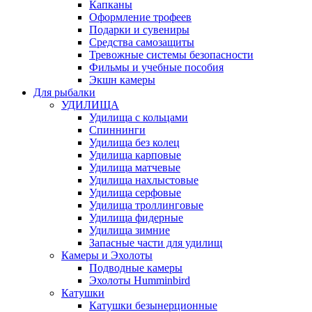
Капканы
Оформление трофеев
Подарки и сувениры
Средства самозащиты
Тревожные системы безопасности
Фильмы и учебные пособия
Экшн камеры
Для рыбалки
УДИЛИЩА
Удилища с кольцами
Спиннинги
Удилища без колец
Удилища карповые
Удилища матчевые
Удилища нахлыстовые
Удилища серфовые
Удилища троллинговые
Удилища фидерные
Удилища зимние
Запасные части для удилищ
Камеры и Эхолоты
Подводные камеры
Эхолоты Humminbird
Катушки
Катушки безынерционные