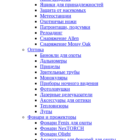
Ящики для принадлежностей
Защита от насекомых
Метеостанции
Охотничьи ножи
Патронташи, подсумки
Релоадинг
Снаряжение Allen
Снаряжение Mossy Oak
Оптика
Бинокли для охоты
Дальномеры
Прицелы
Зрительные трубы
Монокуляры
Приборы ночного видения
Фотоловушки
Лазерные целеуказатели
Аксессуары для оптики
Тепловизоры
Лупы
Фонари и прожекторы
Фонари Fenix для охоты
Фонари NexTORCH
Фонари Olight
Аксессуары для фонарей для охоты