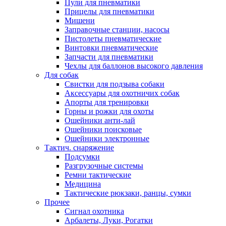
Пули для пневматики
Прицелы для пневматики
Мишени
Заправочные станции, насосы
Пистолеты пневматические
Винтовки пневматические
Запчасти для пневматики
Чехлы для баллонов высокого давления
Для собак
Свистки для подзыва собаки
Аксессуары для охотничих собак
Апорты для тренировки
Горны и рожки для охоты
Ошейники анти-лай
Ошейники поисковые
Ошейники электронные
Тактич. снаряжение
Подсумки
Разгрузочные системы
Ремни тактические
Медицина
Тактические рюкзаки, ранцы, сумки
Прочее
Сигнал охотника
Арбалеты, Луки, Рогатки