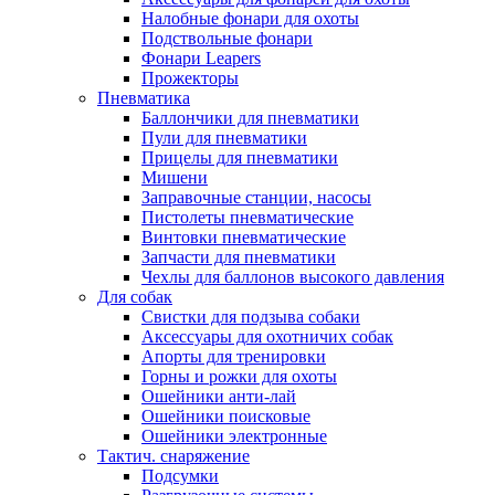
Налобные фонари для охоты
Подствольные фонари
Фонари Leapers
Прожекторы
Пневматика
Баллончики для пневматики
Пули для пневматики
Прицелы для пневматики
Мишени
Заправочные станции, насосы
Пистолеты пневматические
Винтовки пневматические
Запчасти для пневматики
Чехлы для баллонов высокого давления
Для собак
Свистки для подзыва собаки
Аксессуары для охотничих собак
Апорты для тренировки
Горны и рожки для охоты
Ошейники анти-лай
Ошейники поисковые
Ошейники электронные
Тактич. снаряжение
Подсумки