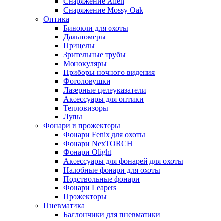
Снаряжение Allen
Снаряжение Mossy Oak
Оптика
Бинокли для охоты
Дальномеры
Прицелы
Зрительные трубы
Монокуляры
Приборы ночного видения
Фотоловушки
Лазерные целеуказатели
Аксессуары для оптики
Тепловизоры
Лупы
Фонари и прожекторы
Фонари Fenix для охоты
Фонари NexTORCH
Фонари Olight
Аксессуары для фонарей для охоты
Налобные фонари для охоты
Подствольные фонари
Фонари Leapers
Прожекторы
Пневматика
Баллончики для пневматики