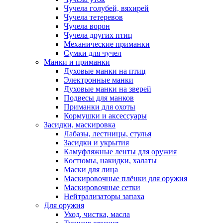
Чучела голубей, вяхирей
Чучела тетеревов
Чучела ворон
Чучела других птиц
Механические приманки
Сумки для чучел
Манки и приманки
Духовые манки на птиц
Электронные манки
Духовые манки на зверей
Подвесы для манков
Приманки для охоты
Кормушки и аксессуары
Засидки, маскировка
Лабазы, лестницы, стулья
Засидки и укрытия
Камуфляжные ленты для оружия
Костюмы, накидки, халаты
Маски для лица
Маскировочные плёнки для оружия
Маскировочные сетки
Нейтрализаторы запаха
Для оружия
Уход, чистка, масла