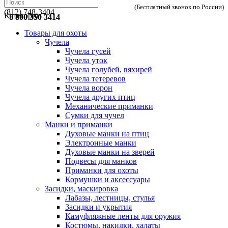
(Бесплатный звонок по России)
(812) 748-3404
Категории
8 800 350 3414
Товары для охоты
Чучела
Чучела гусей
Чучела уток
Чучела голубей, вяхирей
Чучела тетеревов
Чучела ворон
Чучела других птиц
Механические приманки
Сумки для чучел
Манки и приманки
Духовые манки на птиц
Электронные манки
Духовые манки на зверей
Подвесы для манков
Приманки для охоты
Кормушки и аксессуары
Засидки, маскировка
Лабазы, лестницы, стулья
Засидки и укрытия
Камуфляжные ленты для оружия
Костюмы, накидки, халаты