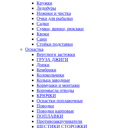
Кружки
Ледобуры
Ножики и чистка
Очки для рыбалки
Садки
Сумки, ящики, рюкзаки
Квоки
Сани
Стойки подставки
Оснастка
Вертлюги застежки
ГРУЗА ДЖИГИ
Донки
Кембрики
Колокольчики
Кольца заводные
Кормушки и монтажи
Коромысла отводы
КРЮЧКИ
Оснастки поплавочные
Поводки
Поводки карповые
ПОПЛАВКИ
Противозакручиватели
ШЕСТИКИ СТОРОЖКИ