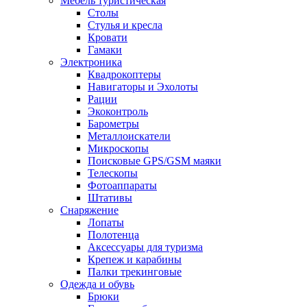
Мебель туристическая
Столы
Стулья и кресла
Кровати
Гамаки
Электроника
Квадрокоптеры
Навигаторы и Эхолоты
Рации
Экоконтроль
Барометры
Металлоискатели
Микроскопы
Поисковые GPS/GSM маяки
Телескопы
Фотоаппараты
Штативы
Снаряжение
Лопаты
Полотенца
Аксессуары для туризма
Крепеж и карабины
Палки трекинговые
Одежда и обувь
Брюки