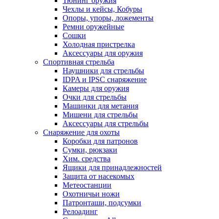
Тюнинг оружия
Чехлы и кейсы, Кобуры
Опоры, упоры, ложементы
Ремни оружейные
Сошки
Холодная пристрелка
Аксессуары для оружия
Спортивная стрельба
Наушники для стрельбы
IDPA и IPSC снаряжение
Камеры для оружия
Очки для стрельбы
Машинки для метания
Мишени для стрельбы
Аксессуары для стрельбы
Снаряжение для охоты
Коробки для патронов
Сумки, рюкзаки
Хим. средства
Ящики для принадлежностей
Защита от насекомых
Метеостанции
Охотничьи ножи
Патронташи, подсумки
Релоадинг