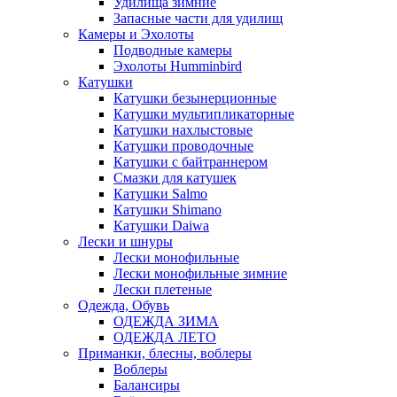
Удилища зимние
Запасные части для удилищ
Камеры и Эхолоты
Подводные камеры
Эхолоты Humminbird
Катушки
Катушки безынерционные
Катушки мультипликаторные
Катушки нахлыстовые
Катушки проводочные
Катушки с байтраннером
Смазки для катушек
Катушки Salmo
Катушки Shimano
Катушки Daiwa
Лески и шнуры
Лески монофильные
Лески монофильные зимние
Лески плетеные
Одежда, Обувь
ОДЕЖДА ЗИМА
ОДЕЖДА ЛЕТО
Приманки, блесны, воблеры
Воблеры
Балансиры