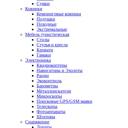
Сумки
Коврики
Кемпинговые коврики
Подушки
Походные
Экстремальные
Мебель туристическая
Столы
Стулья и кресла
Кровати
Гамаки
Электроника
Квадрокоптеры
Навигаторы и Эхолоты
Рации
Экоконтроль
Барометры
Металлоискатели
Микроскопы
Поисковые GPS/GSM маяки
Телескопы
Фотоаппараты
Штативы
Снаряжение
Лопаты