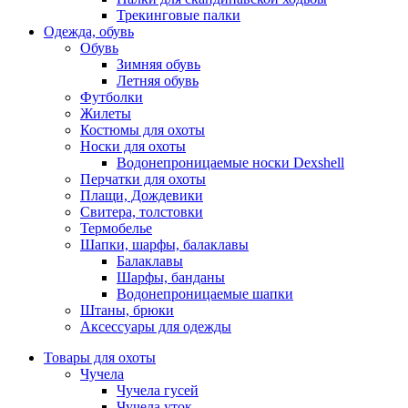
Трекинговые палки
Одежда, обувь
Обувь
Зимняя обувь
Летняя обувь
Футболки
Жилеты
Костюмы для охоты
Носки для охоты
Водонепроницаемые носки Dexshell
Перчатки для охоты
Плащи, Дождевики
Свитера, толстовки
Термобелье
Шапки, шарфы, балаклавы
Балаклавы
Шарфы, банданы
Водонепроницаемые шапки
Штаны, брюки
Аксессуары для одежды
Товары для охоты
Чучела
Чучела гусей
Чучела уток