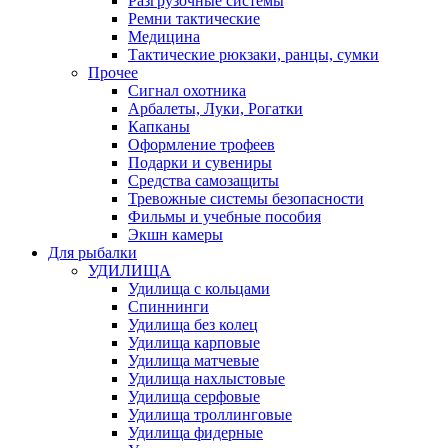
Разгрузочные системы
Ремни тактические
Медицина
Тактические рюкзаки, ранцы, сумки
Прочее
Сигнал охотника
Арбалеты, Луки, Рогатки
Капканы
Оформление трофеев
Подарки и сувениры
Средства самозащиты
Тревожные системы безопасности
Фильмы и учебные пособия
Экшн камеры
Для рыбалки
УДИЛИЩА
Удилища с кольцами
Спиннинги
Удилища без колец
Удилища карповые
Удилища матчевые
Удилища нахлыстовые
Удилища серфовые
Удилища троллинговые
Удилища фидерные