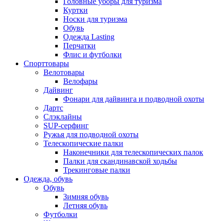
Головные уборы для туризма
Куртки
Носки для туризма
Обувь
Одежда Lasting
Перчатки
Флис и футболки
Спорттовары
Велотовары
Велофары
Дайвинг
Фонари для дайвинга и подводной охоты
Дартс
Cлэклайны
SUP-серфинг
Ружья для подводной охоты
Телескопические палки
Наконечники для телескопических палок
Палки для скандинавской ходьбы
Трекинговые палки
Одежда, обувь
Обувь
Зимняя обувь
Летняя обувь
Футболки