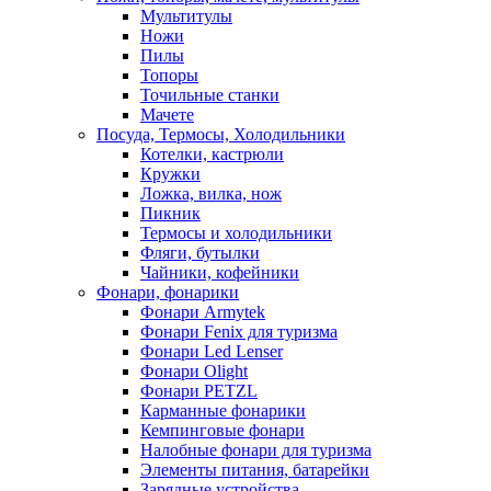
Мультитулы
Ножи
Пилы
Топоры
Точильные станки
Мачете
Посуда, Термосы, Холодильники
Котелки, кастрюли
Кружки
Ложка, вилка, нож
Пикник
Термосы и холодильники
Фляги, бутылки
Чайники, кофейники
Фонари, фонарики
Фонари Armytek
Фонари Fenix для туризма
Фонари Led Lenser
Фонари Olight
Фонари PETZL
Карманные фонарики
Кемпинговые фонари
Налобные фонари для туризма
Элементы питания, батарейки
Зарядные устройства