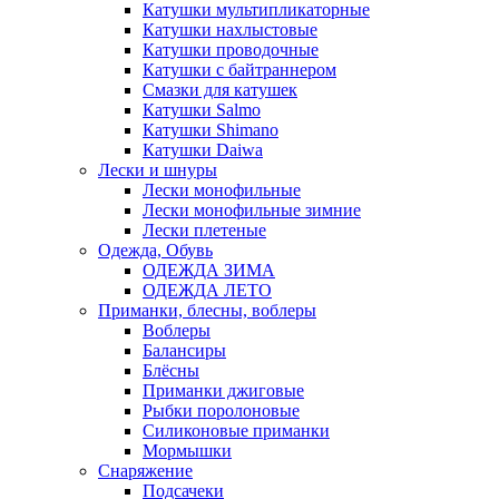
Катушки мультипликаторные
Катушки нахлыстовые
Катушки проводочные
Катушки с байтраннером
Смазки для катушек
Катушки Salmo
Катушки Shimano
Катушки Daiwa
Лески и шнуры
Лески монофильные
Лески монофильные зимние
Лески плетеные
Одежда, Обувь
ОДЕЖДА ЗИМА
ОДЕЖДА ЛЕТО
Приманки, блесны, воблеры
Воблеры
Балансиры
Блёсны
Приманки джиговые
Рыбки поролоновые
Силиконовые приманки
Мормышки
Снаряжение
Подсачеки