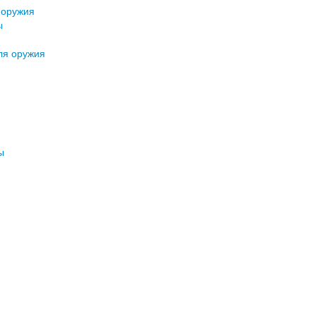
 оружия
ы
ля оружия
ы