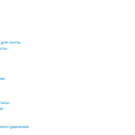
 для охоты
хоты
ики
асосы
ие
кого давления