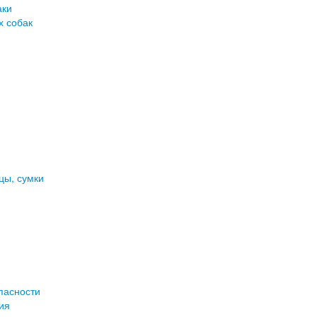
аки
х собак
цы, сумки
пасности
ия