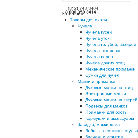
(812) 748-3404
8 800 350 3414
Категории
Товары для охоты
Чучела
Чучела гусей
Чучела уток
Чучела голубей, вяхирей
Чучела тетеревов
Чучела ворон
Чучела других птиц
Механические приманки
Сумки для чучел
Манки и приманки
Духовые манки на птиц
Электронные манки
Духовые манки на зверей
Подвесы для манков
Приманки для охоты
Кормушки и аксессуары
Засидки, маскировка
Лабазы, лестницы, стулья
Засидки и укрытия