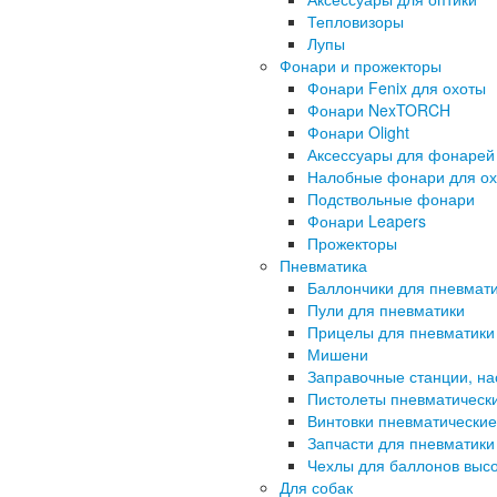
Тепловизоры
Лупы
Фонари и прожекторы
Фонари Fenix для охоты
Фонари NexTORCH
Фонари Olight
Аксессуары для фонарей
Налобные фонари для о
Подствольные фонари
Фонари Leapers
Прожекторы
Пневматика
Баллончики для пневмат
Пули для пневматики
Прицелы для пневматики
Мишени
Заправочные станции, н
Пистолеты пневматическ
Винтовки пневматические
Запчасти для пневматики
Чехлы для баллонов высо
Для собак