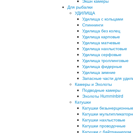
Экшн камеры
Для рыбалки
УДИЛИЩА
Удилища с кольцами
Спиннинги
Удилища без колец
Удилища карповые
Удилища матчевые
Удилища нахлыстовые
Удилища серфовые
Удилища троллинговые
Удилища фидерные
Удилища зимние
Запасные части для уди
Камеры и Эхолоты
Подводные камеры
Эхолоты Humminbird
Катушки
Катушки безынерционны
Катушки мультипликатор
Катушки нахлыстовые
Катушки проводочные
Катушки с байтраннером