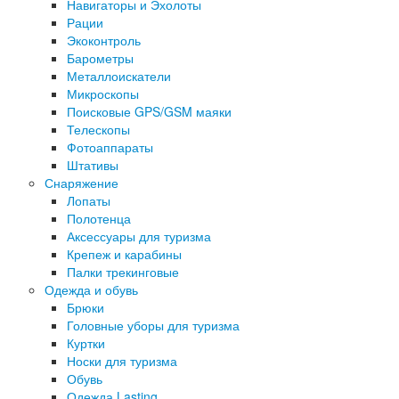
Навигаторы и Эхолоты
Рации
Экоконтроль
Барометры
Металлоискатели
Микроскопы
Поисковые GPS/GSM маяки
Телескопы
Фотоаппараты
Штативы
Снаряжение
Лопаты
Полотенца
Аксессуары для туризма
Крепеж и карабины
Палки трекинговые
Одежда и обувь
Брюки
Головные уборы для туризма
Куртки
Носки для туризма
Обувь
Одежда Lasting