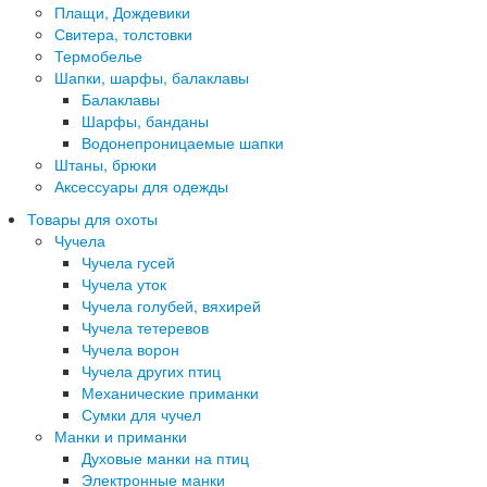
Плащи, Дождевики
Свитера, толстовки
Термобелье
Шапки, шарфы, балаклавы
Балаклавы
Шарфы, банданы
Водонепроницаемые шапки
Штаны, брюки
Аксессуары для одежды
Товары для охоты
Чучела
Чучела гусей
Чучела уток
Чучела голубей, вяхирей
Чучела тетеревов
Чучела ворон
Чучела других птиц
Механические приманки
Сумки для чучел
Манки и приманки
Духовые манки на птиц
Электронные манки