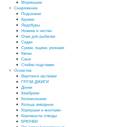
Мормышки
Снаряжение
Подсачеки
Кружки
Ледобуры
Ножики и чистка
Очки для рыбалки
Садки
Сумки, ящики, рюкзаки
Квоки
Сани
Стойки подставки
Оснастка
Вертлюги застежки
ГРУЗА ДЖИГИ
Донки
Кембрики
Колокольчики
Кольца заводные
Кормушки и монтажи
Коромысла отводы
КРЮЧКИ
Оснастки поплавочные