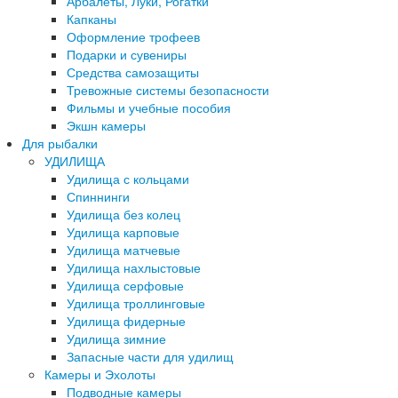
Арбалеты, Луки, Рогатки
Капканы
Оформление трофеев
Подарки и сувениры
Средства самозащиты
Тревожные системы безопасности
Фильмы и учебные пособия
Экшн камеры
Для рыбалки
УДИЛИЩА
Удилища с кольцами
Спиннинги
Удилища без колец
Удилища карповые
Удилища матчевые
Удилища нахлыстовые
Удилища серфовые
Удилища троллинговые
Удилища фидерные
Удилища зимние
Запасные части для удилищ
Камеры и Эхолоты
Подводные камеры