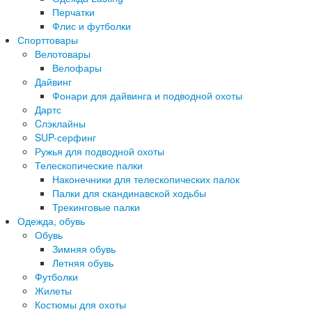
Перчатки
Флис и футболки
Спорттовары
Велотовары
Велофары
Дайвинг
Фонари для дайвинга и подводной охоты
Дартс
Cлэклайны
SUP-серфинг
Ружья для подводной охоты
Телескопические палки
Наконечники для телескопических палок
Палки для скандинавской ходьбы
Трекинговые палки
Одежда, обувь
Обувь
Зимняя обувь
Летняя обувь
Футболки
Жилеты
Костюмы для охоты