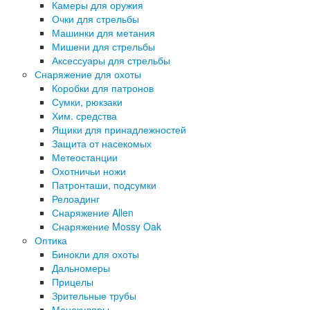
Камеры для оружия
Очки для стрельбы
Машинки для метания
Мишени для стрельбы
Аксессуары для стрельбы
Снаряжение для охоты
Коробки для патронов
Сумки, рюкзаки
Хим. средства
Ящики для принадлежностей
Защита от насекомых
Метеостанции
Охотничьи ножи
Патронташи, подсумки
Релоадинг
Снаряжение Allen
Снаряжение Mossy Oak
Оптика
Бинокли для охоты
Дальномеры
Прицелы
Зрительные трубы
Монокуляры