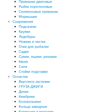
Приманки джиговые
Рыбки поролоновые
Силиконовые приманки
Мормышки
Снаряжение
Подсачеки
Кружки
Ледобуры
Ножики и чистка
Очки для рыбалки
Садки
Сумки, ящики, рюкзаки
Квоки
Сани
Стойки подставки
Оснастка
Вертлюги застежки
ГРУЗА ДЖИГИ
Донки
Кембрики
Колокольчики
Кольца заводные
Кормушки и монтажи