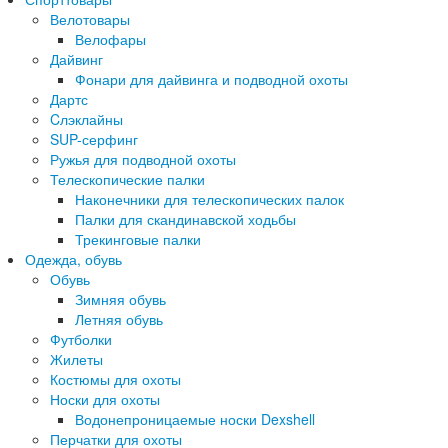
Велотовары
Велофары
Дайвинг
Фонари для дайвинга и подводной охоты
Дартс
Cлэклайны
SUP-серфинг
Ружья для подводной охоты
Телескопические палки
Наконечники для телескопических палок
Палки для скандинавской ходьбы
Трекинговые палки
Одежда, обувь
Обувь
Зимняя обувь
Летняя обувь
Футболки
Жилеты
Костюмы для охоты
Носки для охоты
Водонепроницаемые носки Dexshell
Перчатки для охоты