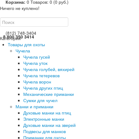
Корзина:
0
Товаров: 0 (0 руб.)
Ничего не куплено!
(812) 748-3404
8 800 350 3414
Категории
Товары для охоты
Чучела
Чучела гусей
Чучела уток
Чучела голубей, вяхирей
Чучела тетеревов
Чучела ворон
Чучела других птиц
Механические приманки
Сумки для чучел
Манки и приманки
Духовые манки на птиц
Электронные манки
Духовые манки на зверей
Подвесы для манков
Приманки для охоты