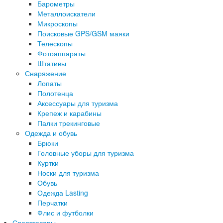
Барометры
Металлоискатели
Микроскопы
Поисковые GPS/GSM маяки
Телескопы
Фотоаппараты
Штативы
Снаряжение
Лопаты
Полотенца
Аксессуары для туризма
Крепеж и карабины
Палки трекинговые
Одежда и обувь
Брюки
Головные уборы для туризма
Куртки
Носки для туризма
Обувь
Одежда Lasting
Перчатки
Флис и футболки
Спорттовары