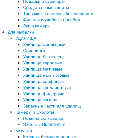
Подарки и сувениры
Средства самозащиты
Тревожные системы безопасности
Фильмы и учебные пособия
Экшн камеры
Для рыбалки
УДИЛИЩА
Удилища с кольцами
Спиннинги
Удилища без колец
Удилища карповые
Удилища матчевые
Удилища нахлыстовые
Удилища серфовые
Удилища троллинговые
Удилища фидерные
Удилища зимние
Запасные части для удилищ
Камеры и Эхолоты
Подводные камеры
Эхолоты Humminbird
Катушки
Катушки безынерционные