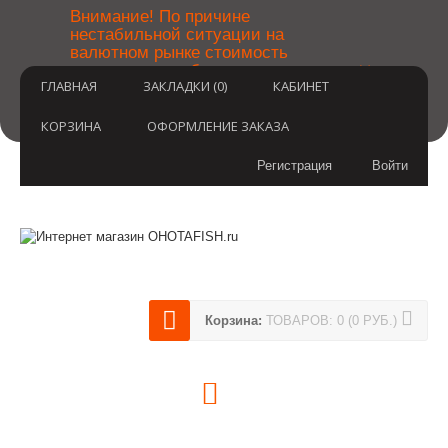
￼
Внимание! По причине
нестабильной ситуации на
валютном рынке стоимость
×
товаров может быть уточнена
ГЛАВНАЯ
ЗАКЛАДКИ (0)
КАБИНЕТ
после оформления заказа.
Извините за временные
неудобства.
КОРЗИНА
ОФОРМЛЕНИЕ ЗАКАЗА
Регистрация
Войти
Корзина:
ТОВАРОВ: 0 (0 РУБ.)
(812) 748-3404
8 800 350 3414