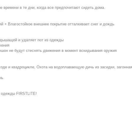
е времени в те дни, когда все предпочитают сидеть дома.
й + Влагостойкое внешнее покрытие отталкивает снег и дождь
ь дышащей и удаляет пот из одежды
жения
апюшон не будут стеснять движения в момент вскидывания оружия
оходе и квадроцикле, Охота на водоплавающую дичь из засидки, загонная
нь
у одежды FIRSTLITE!