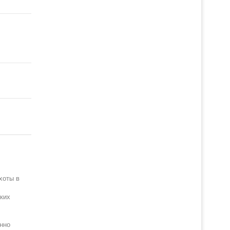
хоты в
зких
нно