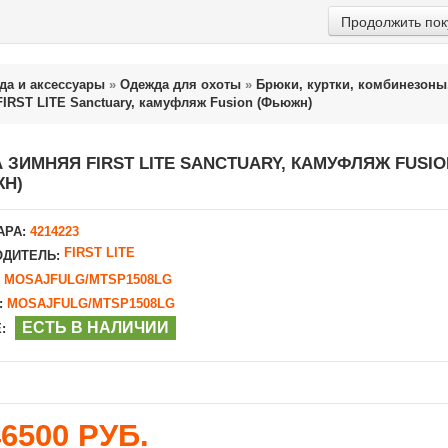
Продолжить пок
да и аксессуары
»
Одежда для охоты
»
Брюки, куртки, комбинезоны
FIRST LITE Sanctuary, камуфляж Fusion (Фьюжн)
А ЗИМНЯЯ FIRST LITE SANCTUARY, КАМУФЛЯЖ FUSIO
Н)
АРА:
4214223
FIRST LITE
ДИТЕЛЬ:
MOSAJFULG/MTSP1508LG
:
MOSAJFULG/MTSP1508LG
ЕСТЬ В НАЛИЧИИ
:
46500 РУБ.