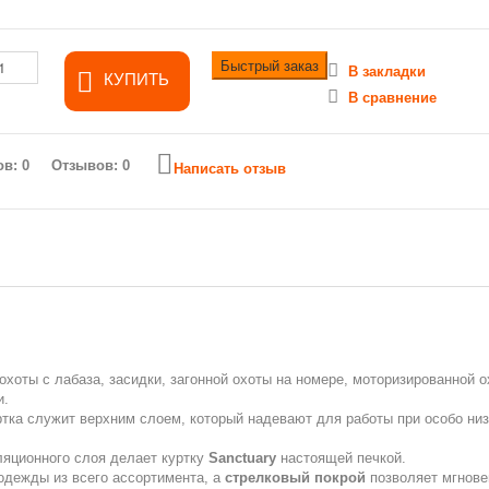
Быстрый заказ
В закладки
КУПИТЬ
В сравнение
Отзывов: 0
Написать отзыв
охоты с лабаза, засидки, загонной охоты на номере, моторизированной о
и.
уртка служит верхним слоем, который надевают для работы при особо ни
ляционного слоя делает куртку
Sanctuary
настоящей печкой.
одежды из всего ассортимента, а
стрелковый покрой
позволяет мгнове