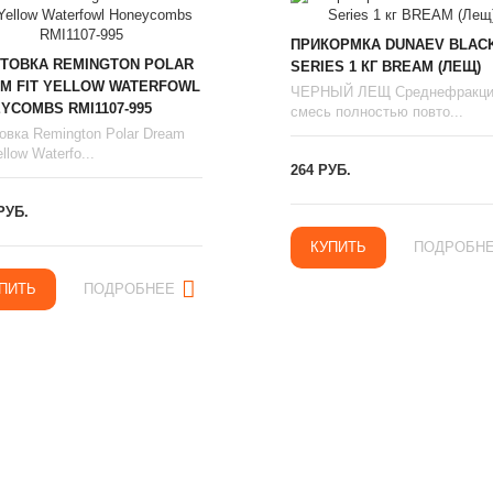
ПРИКОРМКА DUNAEV BLAC
ТОВКА REMINGTON POLAR
SERIES 1 КГ BREAM (ЛЕЩ)
M FIT YELLOW WATERFOWL
ЧЕРНЫЙ ЛЕЩ Среднефракци
YCOMBS RMI1107-995
смесь полностью повто...
овка Remington Polar Dream
llow Waterfo...
264 РУБ.
РУБ.
КУПИТЬ
ПОДРОБН
ПИТЬ
ПОДРОБНЕЕ