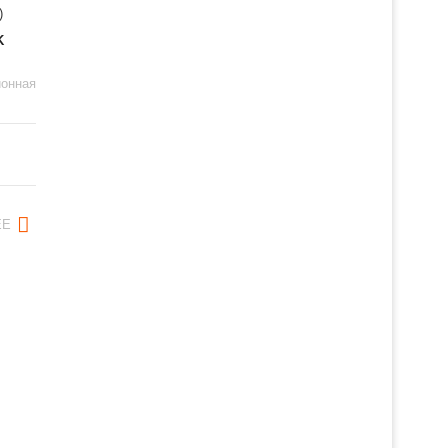
K
онная
ЕЕ