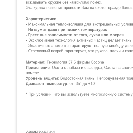
вскидывать оружие без каких-либо помех.
Эта куртка позволит провести Вам на охоте гораздо больш
Характеристики
:
- Максимальная теплоизоляция для экстремальных услови
- Не шумит даже при низких температурах
- Греет вне зависимости от того, сухая или мокрая
- Эксклюзивная технология активных частиц делает ткан
- Эластичные элементы гарантируют полную свободу дви
- Стрелковый покрой гарантирует, что рукава, плечи и к
Материал
: Технология 37.5 фирмы Cocona
Применение
: Охота с лабаза и с засидке, Охота на снег
номере
Уровень защиты
: Водостойкая ткань, Непродуваемая тка
Диапазон температур
: от -35° до +10°
_________________________
* При условии, что вы используете многослойную систем
Характеристики