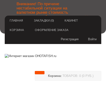
￼
Внимание! По причине
нестабильной ситуации на
валютном рынке стоимость
×
товаров может быть уточнена
ГЛАВНАЯ
ЗАКЛАДКИ (0)
КАБИНЕТ
после оформления заказа.
Извините за временные
неудобства.
КОРЗИНА
ОФОРМЛЕНИЕ ЗАКАЗА
Регистрация
Войти
Корзина:
ТОВАРОВ: 0 (0 РУБ.)
(812) 748-3404
8 800 350 3414