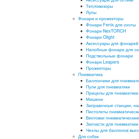
Тепловизоры
Лупы
Фонари и прожекторы
Фонари Fenix для охоты
Фонари NexTORCH
Фонари Olight
Аксессуары для фонарей
Налобные фонари для о
Подствольные фонари
Фонари Leapers
Прожекторы
Пневматика
Баллончики для пневмат
Пули для пневматики
Прицелы для пневматики
Мишени
Заправочные станции, н
Пистолеты пневматическ
Винтовки пневматические
Запчасти для пневматики
Чехлы для баллонов высо
Для собак