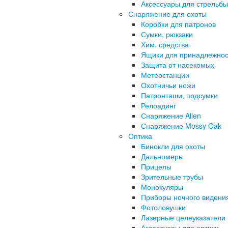
Аксессуары для стрельбы
Снаряжение для охоты
Коробки для патронов
Сумки, рюкзаки
Хим. средства
Ящики для принадлежнос
Защита от насекомых
Метеостанции
Охотничьи ножи
Патронташи, подсумки
Релоадинг
Снаряжение Allen
Снаряжение Mossy Oak
Оптика
Бинокли для охоты
Дальномеры
Прицелы
Зрительные трубы
Монокуляры
Приборы ночного видени
Фотоловушки
Лазерные целеуказатели
Аксессуары для оптики