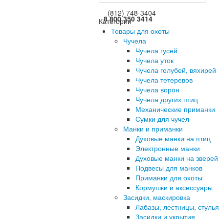
(812) 748-3404
8 800 350 3414
Категории
Товары для охоты
Чучела
Чучела гусей
Чучела уток
Чучела голубей, вяхирей
Чучела тетеревов
Чучела ворон
Чучела других птиц
Механические приманки
Сумки для чучел
Манки и приманки
Духовые манки на птиц
Электронные манки
Духовые манки на зверей
Подвесы для манков
Приманки для охоты
Кормушки и аксессуары
Засидки, маскировка
Лабазы, лестницы, стулья
Засидки и укрытия