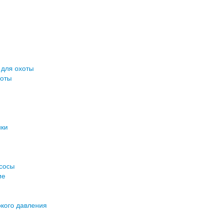
 для охоты
хоты
ики
асосы
ие
кого давления