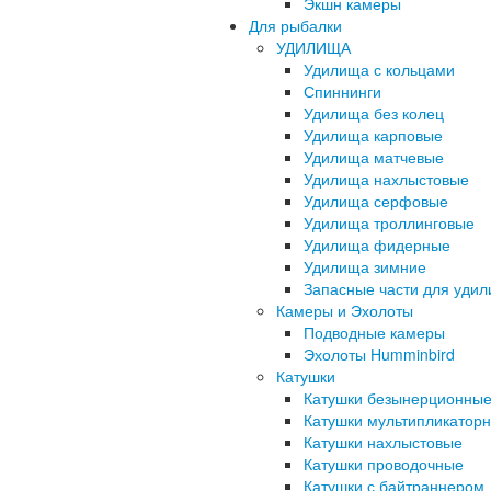
Экшн камеры
Для рыбалки
УДИЛИЩА
Удилища с кольцами
Спиннинги
Удилища без колец
Удилища карповые
Удилища матчевые
Удилища нахлыстовые
Удилища серфовые
Удилища троллинговые
Удилища фидерные
Удилища зимние
Запасные части для уди
Камеры и Эхолоты
Подводные камеры
Эхолоты Humminbird
Катушки
Катушки безынерционны
Катушки мультипликатор
Катушки нахлыстовые
Катушки проводочные
Катушки с байтраннером