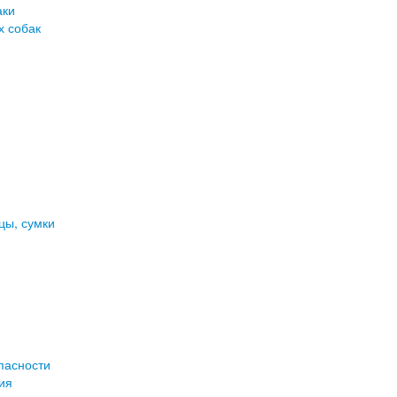
аки
х собак
цы, сумки
пасности
ия