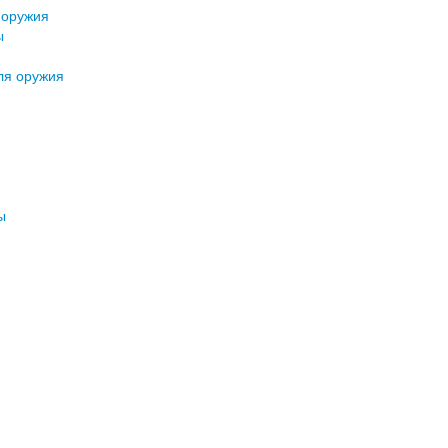
 оружия
ы
ля оружия
ы