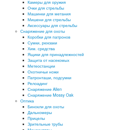
Камеры для оружия
Очки для стрельбы
Машинки для метания
Мишени для стрельбы
Аксессуары для стрельбы
Снаряжение для охоты
Коробки для патронов
Сумки, рюкзаки
Хим. средства
Ящики для принадлежностей
Защита от насекомых
Метеостанции
Охотничьи ножи
Патронташи, подсумки
Релоадинг
Снаряжение Allen
Снаряжение Mossy Oak
Оптика
Бинокли для охоты
Дальномеры
Прицелы
Зрительные трубы
Монокуляры