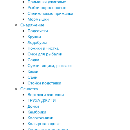
Приманки джиговые
Рыбки поролоновые
Силиконовые приманки
Мормышки
Снаряжение
Подсачеки
Кружки
Ледобуры
Ножики и чистка
Очки для рыбалки
Садки
Сумки, ящики, рюкзаки
Квоки
Сани
Стойки подставки
Оснастка
Вертлюги застежки
ГРУЗА ДЖИГИ
Донки
Кембрики
Колокольчики
Кольца заводные
Кормушки и монтажи