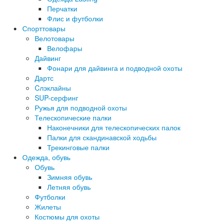
Перчатки
Флис и футболки
Спорттовары
Велотовары
Велофары
Дайвинг
Фонари для дайвинга и подводной охоты
Дартс
Cлэклайны
SUP-серфинг
Ружья для подводной охоты
Телескопические палки
Наконечники для телескопических палок
Палки для скандинавской ходьбы
Трекинговые палки
Одежда, обувь
Обувь
Зимняя обувь
Летняя обувь
Футболки
Жилеты
Костюмы для охоты