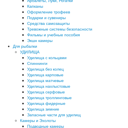
Арбалеты, Луки, Рогатки
Капканы
Оформление трофеев
Подарки и сувениры
Средства самозащиты
Тревожные системы безопасности
Фильмы и учебные пособия
Экшн камеры
Для рыбалки
УДИЛИЩА
Удилища с кольцами
Спиннинги
Удилища без колец
Удилища карповые
Удилища матчевые
Удилища нахлыстовые
Удилища серфовые
Удилища троллинговые
Удилища фидерные
Удилища зимние
Запасные части для удилищ
Камеры и Эхолоты
Подводные камеры