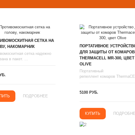
ИВОМОСКИТНАЯ СЕТКА НА
ПОРТАТИВНОЕ УСТРОЙСТВ
ВУ, НАКОМАРНИК
ДЛЯ ЗАЩИТЫ ОТ КОМАРОВ
вомоскитная сетка надежно
THERMAСЕLL MR-300, ЦВЕТ
ана в пакет. ...
OLIVE
Портативный
УБ.
репеллент комаров ThermaCEL
5100 РУБ.
ПИТЬ
ПОДРОБНЕЕ
КУПИТЬ
ПОДРОБН