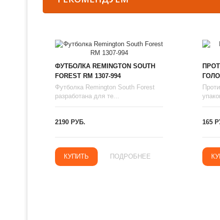
ФУТБОЛКА REMINGTON SOUTH
ПРОТ
FOREST RM 1307-994
ГОЛО
Футболка Remington South Forest
Проти
разработана для те...
упаков
2190 РУБ.
165 Р
КУПИТЬ
ПОДРОБНЕЕ
КУ