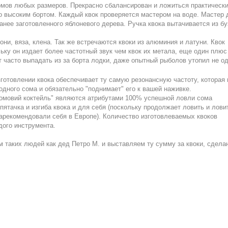
омов любых размеров. Прекрасно сбалансирован и ложиться практическ
но высоким бортом. Каждый квок проверяется мастером на воде. Мастер 
ранее заготовленного яблоневого дерева. Ручка квока вытачивается из бу
ни, вяза, клена. Так же встречаются квоки из алюминия и латуни. Квок
ьку он издает более частотный звук чем квок их метала, еще один плюс
ет часто выпадать из за борта лодки, даже опытный рыболов утопил не од
готовлении квока обеспечивает ту самую резонансную частоту, которая 
одного сома и обязательно "поднимает" его к вашей наживке.
Сомовий коктейль" являются атрибутами 100% успешной ловли сома
ятачка и изгиба квока и для себя (поскольку продолжает ловить и лови
арекомендовали себя в Европе). Количество изготовлеваемых квоков
дого инструмента.
 таких людей как дед Петро М. и выставляем ту сумму за квоки, сдела