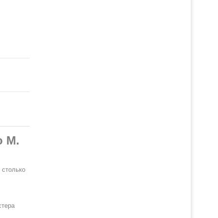
 М.
 столько
стера