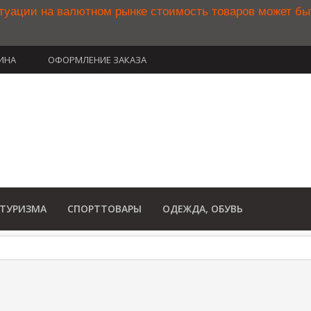
туации на валютном рынке стоимость товаров может б
ИНА
ОФОРМЛЕНИЕ ЗАКАЗА
(812) 748-34
8 800 350 34
(Бесплатный звонок по Рос
 ТУРИЗМА
СПОРТТОВАРЫ
ОДЕЖДА, ОБУВЬ