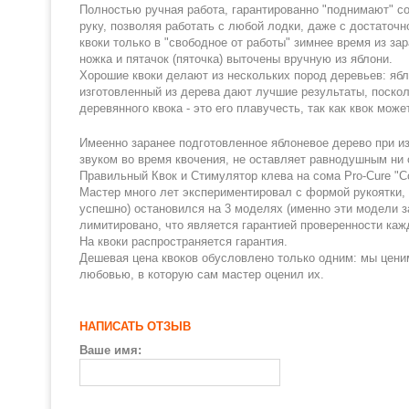
Полностью ручная работа, гарантированно "поднимают" с
руку, позволяя работать с любой лодки, даже с достаточ
квоки только в "свободное от работы" зимнее время из за
ножка и пятачок (пяточка) выточены вручную из яблони.
Хорошие квоки делают из нескольких пород деревьев: ябло
изготовленный из дерева дают лучшие результаты, поскол
деревянного квока - это его плавучесть, так как квок мож
Имеенно заранее подготовленное яблоневое дерево при из
звуком во время квочения, не оставляет равнодушным ни 
Правильный Квок и Стимулятор клева на сома Pro-Cure "
Мастер много лет экспериментировал с формой рукоятки, п
успешно) остановился на 3 моделях (именно эти модели з
лимитировано, что является гарантией проверенности каж
На квоки распространяется гарантия.
Дешевая цена квоков обусловлено только одним: мы ценим
любовью, в которую сам мастер оценил их.
НАПИСАТЬ ОТЗЫВ
Ваше имя: