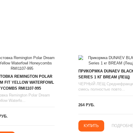
ПРИКОРМКА DUNAEV BLAC
ТОВКА REMINGTON POLAR
SERIES 1 КГ BREAM (ЛЕЩ)
M FIT YELLOW WATERFOWL
ЧЕРНЫЙ ЛЕЩ Среднефракци
YCOMBS RMI1107-995
смесь полностью повто...
овка Remington Polar Dream
llow Waterfo...
264 РУБ.
РУБ.
КУПИТЬ
ПОДРОБН