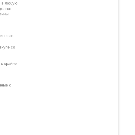
и в любую
делает
зины,
ин квок.
вкупе со
ть крайне
нные с