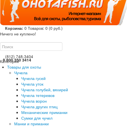
Корзина:
0
Товаров: 0 (0 руб.)
Ничего не куплено!
(812) 748-3404
8 800 350 3414
Категории
Товары для охоты
Чучела
Чучела гусей
Чучела уток
Чучела голубей, вяхирей
Чучела тетеревов
Чучела ворон
Чучела других птиц
Механические приманки
Сумки для чучел
Манки и приманки