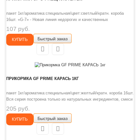
пакет 1кг/ароматика:специальная/цвет:светлый/кратн. короба
16шт. «G-7» - Новая линия недорогих и качественных
ароматизированных прикормов, имеет сбалансированный состав,
107 руб.
отличную ароматизацию и самые популярные у рыболовов
Быстрый заказ
ароматы. Идеально подходит для использования на не
КУПИТЬ
запрессованных водоемах, ..
ПРИКОРМКА GF PRIME КАРАСЬ 1КГ
пакет 1кг/ароматика:специальная/цвет:желтый/кратн. короба 16шт.
Вся серия построена только из натуральных ингредиентов, смеси
получаются воздушными, с высокой абсорбирующей
205 руб.
способностью, отлично впитывающие дополнительные ароматы и
Быстрый заказ
со сложной структурой. Для окрашивания состава использованы
КУПИТЬ
органич..