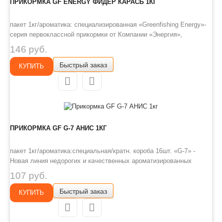
ПРИКОРМКА GF ENERGY ФИДЕР КАРАСЬ 1КГ
пакет 1кг/ароматика: специализированная «Greenfishing Energy»-
серия первоклассной прикормки от Компании «Энергия»,
созданная по оригинальному рецепту, с использованием только
146 руб.
лучших ингредиентов от ведущих производителей РФ и Европы.
Быстрый заказ
Это тяжелая прикормка с мелкой и средней фракцией, ароматы и
КУПИТЬ
цве..
ПРИКОРМКА GF G-7 АНИС 1КГ
пакет 1кг/ароматика:специальная/кратн. короба 16шт. «G-7» -
Новая линия недорогих и качественных ароматизированных
прикормов, имеет сбалансированный состав, отличную
107 руб.
ароматизацию и самые популярные у рыболовов ароматы.
Быстрый заказ
Идеально подходит для использования на не запрессованных
КУПИТЬ
водоемах, где не имеет ..