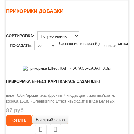
ПРИКОРМКИ ДОБАВКИ
СОРТИРОВКА:
Сравнение товаров (0)
сетка
ПОКАЗАТЬ:
список
ПРИКОРМКА EFFECT КАРП-КАРАСЬ-САЗАН 0.8КГ
пакет 0,8кг/ароматика: фрукты + ягоды/цвет: желтый/кратн.
короба 16шт. «Greenfishing Effect»-выходит в виде целевых
прикормок, в каждой из которых тщательным образом подобран
87 руб.
состав, аромат к тому или иному виду рыб и условиям ловли.
Быстрый заказ
Предназначенная для использования в любительской и
КУПИТЬ
спортивной рыб..