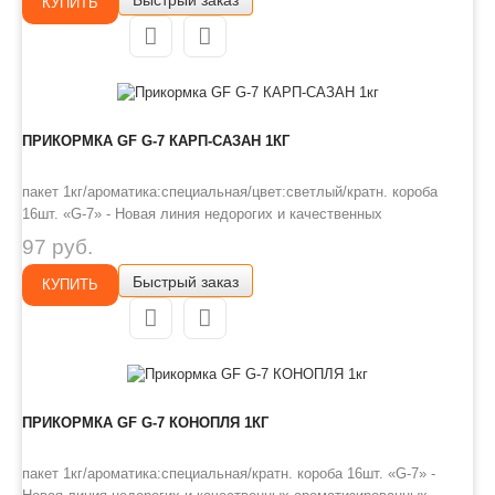
КУПИТЬ
запрессованных водоемах, ..
ПРИКОРМКА GF G-7 КАРП-САЗАН 1КГ
пакет 1кг/ароматика:специальная/цвет:светлый/кратн. короба
16шт. «G-7» - Новая линия недорогих и качественных
ароматизированных прикормов, имеет сбалансированный состав,
97 руб.
отличную ароматизацию и самые популярные у рыболовов
Быстрый заказ
ароматы. Идеально подходит для использования на не
КУПИТЬ
запрессованных водоемах, ..
ПРИКОРМКА GF G-7 КОНОПЛЯ 1КГ
пакет 1кг/ароматика:специальная/кратн. короба 16шт. «G-7» -