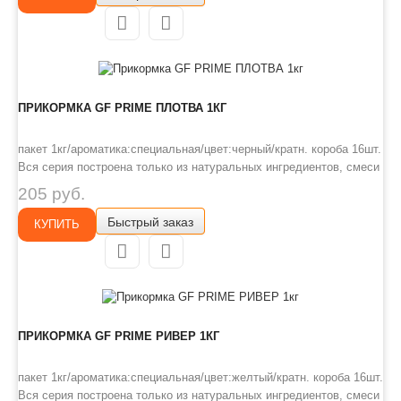
органич..
ПРИКОРМКА GF PRIME ПЛОТВА 1КГ
пакет 1кг/ароматика:специальная/цвет:черный/кратн. короба 16шт.
Вся серия построена только из натуральных ингредиентов, смеси
получаются воздушными, с высокой абсорбирующей
205 руб.
способностью, отлично впитывающие дополнительные ароматы и
Быстрый заказ
со сложной структурой. Для окрашивания состава использованы
КУПИТЬ
органич..
ПРИКОРМКА GF PRIME РИВЕР 1КГ
пакет 1кг/ароматика:специальная/цвет:желтый/кратн. короба 16шт.
Вся серия построена только из натуральных ингредиентов, смеси