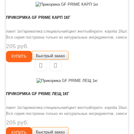
ПРИКОРМКА GF PRIME КАРП 1КГ
пакет 1кг/ароматика:специальная/цвет:желтый/кратн. короба 16шт.
Вся серия построена только из натуральных ингредиентов, смеси
получаются воздушными, с высокой абсорбирующей
205 руб.
способностью, отлично впитывающие дополнительные ароматы и
Быстрый заказ
со сложной структурой. Для окрашивания состава использованы
КУПИТЬ
органич..
ПРИКОРМКА GF PRIME ЛЕЩ 1КГ
пакет 1кг/ароматика:специальная/цвет:желтый/кратн. короба 16шт.
Вся серия построена только из натуральных ингредиентов, смеси
получаются воздушными, с высокой абсорбирующей
205 руб.
способностью, отлично впитывающие дополнительные ароматы и
Быстрый заказ
со сложной структурой. Для окрашивания состава использованы
КУПИТЬ