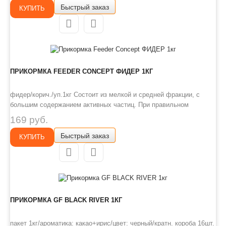
Быстрый заказ
фракции, с большим содержанием активных частиц. Прикормка не
КУПИТЬ
насыщае..
ПРИКОРМКА FEEDER CONCEPT ФИДЕР 1КГ
фидер/корич./уп.1кг Состоит из мелкой и средней фракции, с
большим содержанием активных частиц. При правильном
увлажнении корм доходит до дна и высвобождает активные
169 руб.
частицы, которые создают лифтинг и привлекают рыбу.
Быстрый заказ
Прикормка не насыщает рыбу и удерживает ее на точке лова
КУПИТЬ
длительное время. Спосо..
ПРИКОРМКА GF BLACK RIVER 1КГ
пакет 1кг/ароматика: какао+ирис/цвет: черный/кратн. короба 16шт.