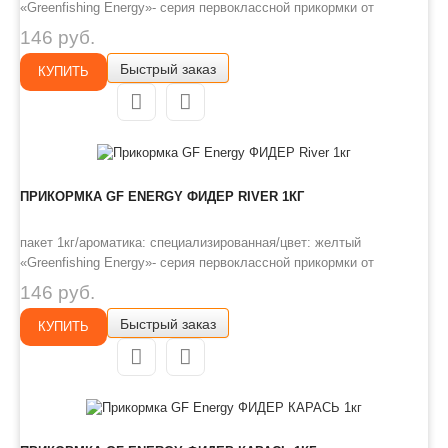
«Greenfishing Energy»- серия первоклассной прикормки от
Компании «Энергия», созданная по оригинальному рецепту, с
146 руб.
использованием только лучших ингредиентов от ведущих
Быстрый заказ
производителей РФ и Европы. Это тяжелая прикормка с мелкой и
КУПИТЬ
средней фракцией, ..
ПРИКОРМКА GF ENERGY ФИДЕР RIVER 1КГ
пакет 1кг/ароматика: специализированная/цвет: желтый
«Greenfishing Energy»- серия первоклассной прикормки от
Компании «Энергия», созданная по оригинальному рецепту, с
146 руб.
использованием только лучших ингредиентов от ведущих
Быстрый заказ
производителей РФ и Европы. Это тяжелая прикормка с мелкой и
КУПИТЬ
средней фракцией, ..