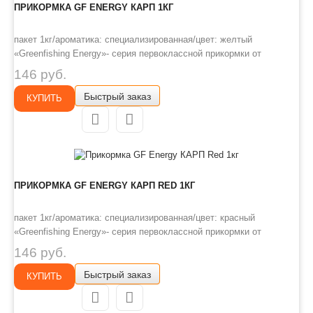
ПРИКОРМКА GF ENERGY КАРП 1КГ
пакет 1кг/ароматика: специализированная/цвет: желтый
«Greenfishing Energy»- серия первоклассной прикормки от
Компании «Энергия», созданная по оригинальному рецепту, с
146 руб.
использованием только лучших ингредиентов от ведущих
Быстрый заказ
производителей РФ и Европы. Это тяжелая прикормка с мелкой и
КУПИТЬ
средней фракцией, ..
ПРИКОРМКА GF ENERGY КАРП RED 1КГ
пакет 1кг/ароматика: специализированная/цвет: красный
«Greenfishing Energy»- серия первоклассной прикормки от
Компании «Энергия», созданная по оригинальному рецепту, с
146 руб.
использованием только лучших ингредиентов от ведущих
Быстрый заказ
производителей РФ и Европы. Это тяжелая прикормка с мелкой и
КУПИТЬ
средней фракцией,..