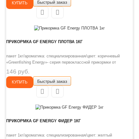
Быстрый заказ
производителей РФ и Европы. Это тяжелая прикормка с мелкой и
КУПИТЬ
средней фракцией,..
ПРИКОРМКА GF ENERGY ПЛОТВА 1КГ
пакет 1кг/ароматика: специализированная/цвет: коричневый
«Greenfishing Energy»- серия первоклассной прикормки от
Компании «Энергия», созданная по оригинальному рецепту, с
146 руб.
использованием только лучших ингредиентов от ведущих
Быстрый заказ
производителей РФ и Европы. Это тяжелая прикормка с мелкой и
КУПИТЬ
средней фракци..
ПРИКОРМКА GF ENERGY ФИДЕР 1КГ
пакет 1кг/ароматика: специализированная/цвет: желтый