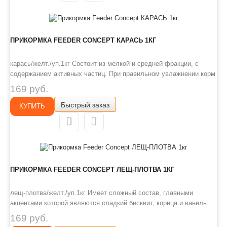
ПРИКОРМКА FEEDER CONCEPT КАРАСЬ 1КГ
карась/желт./уп.1кг Состоит из мелкой и средней фракции, с
содержанием активных частиц. При правильном увлажнении корм
доходит до дна и высвобождает активные частицы, которые
169 руб.
создают лифтинг и привлекают рыбу. Прикормка не насыщает
Быстрый заказ
рыбу и удерживает ее на точке лова длительное время. Способ
КУПИТЬ
правил..
ПРИКОРМКА FEEDER CONCEPT ЛЕЩ-ПЛОТВА 1КГ
лещ-плотва/желт./уп.1кг Имеет сложный состав, главными
акцентами которой являются сладкий бисквит, корица и ваниль.
Универсальна для большинства речных нехищных рыб, которые
169 руб.
ловятся на донку и поплавок. Состоит из мелкой и средней