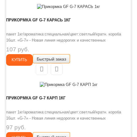
ПРИКОРМКА GF G-7 КАРАСЬ 1КГ
пакет 1кг/ароматика:специальная/цвет:светлый/кратн. короба
16шт. «G-7» - Новая линия недорогих и качественных
ароматизированных прикормов, имеет сбалансированный состав,
107 руб.
отличную ароматизацию и самые популярные у рыболовов
Быстрый заказ
ароматы. Идеально подходит для использования на не
КУПИТЬ
запрессованных водоемах, ..
ПРИКОРМКА GF G-7 КАРП 1КГ
пакет 1кг/ароматика:специальная/цвет:светлый/кратн. короба
16шт. «G-7» - Новая линия недорогих и качественных
ароматизированных прикормов, имеет сбалансированный состав,
97 руб.
отличную ароматизацию и самые популярные у рыболовов
Быстрый заказ
ароматы. Идеально подходит для использования на не