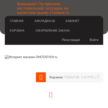
￼
Внимание! По причине
нестабильной ситуации на
валютном рынке стоимость
×
товаров может быть уточнена
ГЛАВНАЯ
ЗАКЛАДКИ (0)
КАБИНЕТ
после оформления заказа.
Извините за временные
неудобства.
КОРЗИНА
ОФОРМЛЕНИЕ ЗАКАЗА
Регистрация
Войти
Корзина:
ТОВАРОВ: 0 (0 РУБ.)
(812) 748-3404
8 800 350 3414