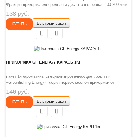
Фракция прикорма однородная и достаточно ровная 100-200 мкм,
с хорошим по-фракционным распадом на дне. Цвет прикормки –
138 руб.
темно-коричневый, зеленый, рыжий и красный исходя из
Быстрый заказ
предпочтения рыб и условий лова. Необходимую клейкость и
КУПИТЬ
«те..
ПРИКОРМКА GF ENERGY КАРАСЬ 1КГ
пакет 1кг/ароматика: специализированная/цвет: желтый
«Greenfishing Energy»- серия первоклассной прикормки от
Компании «Энергия», созданная по оригинальному рецепту, с
146 руб.
использованием только лучших ингредиентов от ведущих
Быстрый заказ
производителей РФ и Европы. Это тяжелая прикормка с мелкой и
КУПИТЬ
средней фракцией, ..