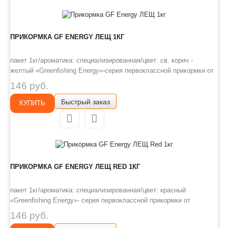
ПРИКОРМКА GF ENERGY ЛЕЩ 1КГ
пакет 1кг/ароматика: специализированная/цвет: св. корич -
желтый «Greenfishing Energy»-серия первоклассной прикормки от
Компании «Энергия», созданная по оригинальному рецепту, с
146 руб.
использованием только лучших ингредиентов от ведущих
Быстрый заказ
производителей РФ и Европы. Это тяжелая прикормка с мелкой и
КУПИТЬ
средней..
ПРИКОРМКА GF ENERGY ЛЕЩ RED 1КГ
пакет 1кг/ароматика: специализированная/цвет: красный
«Greenfishing Energy»- серия первоклассной прикормки от
Компании «Энергия», созданная по оригинальному рецепту, с
146 руб.
использованием только лучших ингредиентов от ведущих