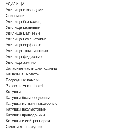
УДИЛИЩА
Удилища с кольцами
Спиннинги
Удилища без колец
Удилища карповые
Удилища матчевые
Удилища нахлыстовые
Удилища серфовые
Удилища троллинговые
Удилища фидерные
Удилища зимние
Запасные части для удилищ
Камеры и Эхолоты
Подводные камеры
Эхолоты Humminbird
Катушки
Катушки безынерционные
Катушки мультипликаторные
Катушки нахлыстовые
Катушки проводочные
Катушки с байтраннером
Смазки для катушек