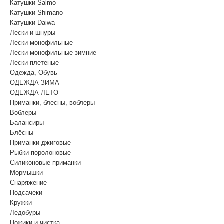
Катушки Salmo
Катушки Shimano
Катушки Daiwa
Лески и шнуры
Лески монофильные
Лески монофильные зимние
Лески плетеные
Одежда, Обувь
ОДЕЖДА ЗИМА
ОДЕЖДА ЛЕТО
Приманки, блесны, воблеры
Воблеры
Балансиры
Блёсны
Приманки джиговые
Рыбки поролоновые
Силиконовые приманки
Мормышки
Снаряжение
Подсачеки
Кружки
Ледобуры
Ножики и чистка