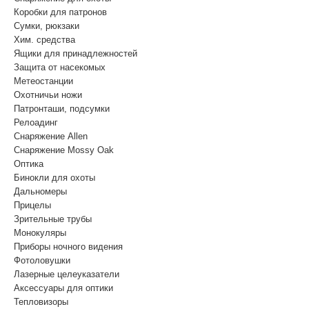
Коробки для патронов
Сумки, рюкзаки
Хим. средства
Ящики для принадлежностей
Защита от насекомых
Метеостанции
Охотничьи ножи
Патронташи, подсумки
Релоадинг
Снаряжение Allen
Снаряжение Mossy Oak
Оптика
Бинокли для охоты
Дальномеры
Прицелы
Зрительные трубы
Монокуляры
Приборы ночного видения
Фотоловушки
Лазерные целеуказатели
Аксессуары для оптики
Тепловизоры