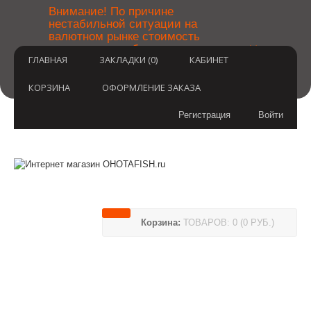
￼
Внимание! По причине
нестабильной ситуации на
валютном рынке стоимость
×
товаров может быть уточнена
ГЛАВНАЯ
ЗАКЛАДКИ (0)
КАБИНЕТ
после оформления заказа.
Извините за временные
неудобства.
КОРЗИНА
ОФОРМЛЕНИЕ ЗАКАЗА
Регистрация
Войти
Корзина:
ТОВАРОВ: 0 (0 РУБ.)
(812) 748-3404
8 800 350 3414