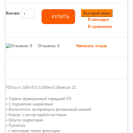
Быстрый заказ
Кол-во:
КУПИТЬ
В закладки
В сравнение
Отзывов: 0
Написать отзыв
FD/1ш.п./165г/5.5:1/240м-0,18мм/шп.1С
• Тормоз фрикционный передний FD
• 1 подшипник шариковый
• Включатель антиреверса флажковый нижний
• Корпус и ротор карбопластовые
• Шпуля графитовая
• Рукоятка:
- с винтовым типом фиксации