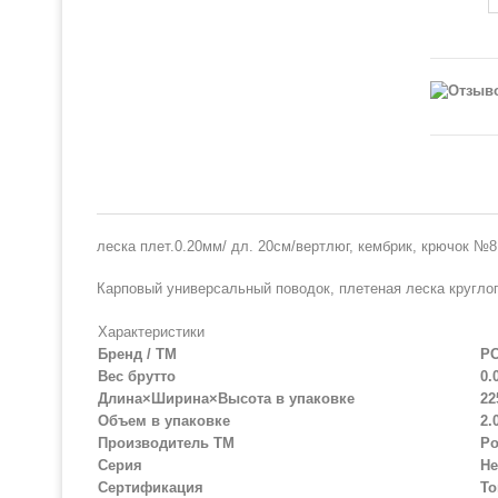
леска плет.0.20мм/ дл. 20см/вертлюг, кембрик, крючок №8
Карповый универсальный поводок, плетеная леска круглог
Характеристики
Бренд / ТМ
Р
Вес брутто
0.
Длина×Ширина×Высота в упаковке
22
Объем в упаковке
2.
Производитель ТМ
Ро
Серия
Не
Сертификация
То