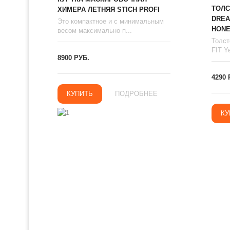
ТОЛС
ХИМЕРА ЛЕТНЯЯ STICH PROFI
DREA
Это компактное и с минимальным
HONE
весом максимально п...
Толст
FIT Ye
8900 РУБ.
4290 
КУПИТЬ
ПОДРОБНЕЕ
КУ