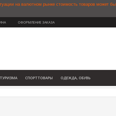
туации на валютном рынке стоимость товаров может б
ИНА
ОФОРМЛЕНИЕ ЗАКАЗА
(812) 748-34
8 800 350 34
(Бесплатный звонок по Рос
 ТУРИЗМА
СПОРТТОВАРЫ
ОДЕЖДА, ОБУВЬ