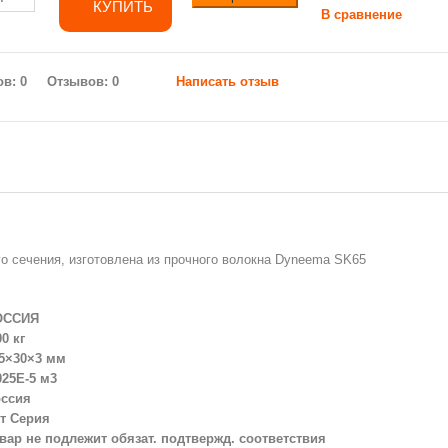
КУПИТЬ
В сравнение
Отзывов: 0
Написать отзыв
о сечения, изготовлена из прочного волокна Dyneema SK65
ОССИЯ
00 кг
5×30×3 мм
025E-5 м3
ссия
т Серия
вар не подлежит обязат. подтвержд. соответствия