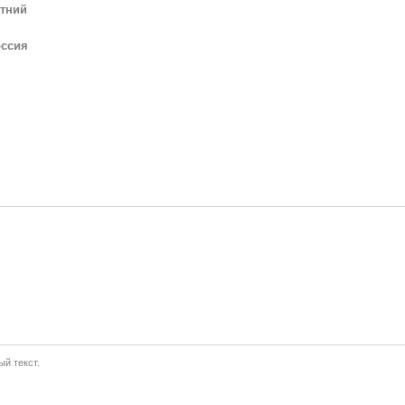
тний
ссия
й текст.