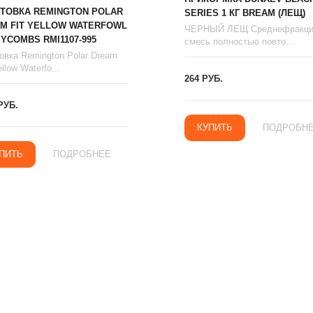
ТОВКА REMINGTON POLAR
SERIES 1 КГ BREAM (ЛЕЩ)
M FIT YELLOW WATERFOWL
ЧЕРНЫЙ ЛЕЩ Среднефракци
YCOMBS RMI1107-995
смесь полностью повто...
овка Remington Polar Dream
llow Waterfo...
264 РУБ.
РУБ.
КУПИТЬ
ПОДРОБН
ПИТЬ
ПОДРОБНЕЕ