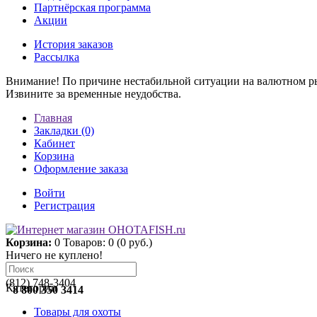
Партнёрская программа
Акции
История заказов
Рассылка
Внимание! По причине нестабильной ситуации на валютном ры
Извините за временные неудобства.
Главная
Закладки (0)
Кабинет
Корзина
Оформление заказа
Войти
Регистрация
Корзина:
0
Товаров: 0 (0 руб.)
Ничего не куплено!
(812) 748-3404
Категории
8 800 350 3414
Товары для охоты