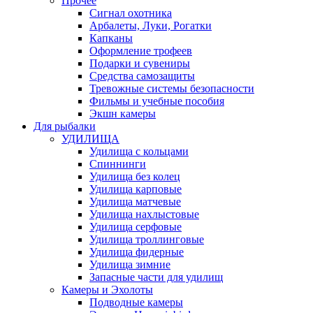
Прочее
Сигнал охотника
Арбалеты, Луки, Рогатки
Капканы
Оформление трофеев
Подарки и сувениры
Средства самозащиты
Тревожные системы безопасности
Фильмы и учебные пособия
Экшн камеры
Для рыбалки
УДИЛИЩА
Удилища с кольцами
Спиннинги
Удилища без колец
Удилища карповые
Удилища матчевые
Удилища нахлыстовые
Удилища серфовые
Удилища троллинговые
Удилища фидерные
Удилища зимние
Запасные части для удилищ
Камеры и Эхолоты
Подводные камеры