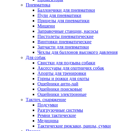
Пневматика
Баллончики для пневматики
Пули для пневматики
Прицелы для пневматики
Мишени
Заправочные станции, насосы
Пистолеты пневматические
Винтовки пневматические
Запчасти для пневматики
Чехлы для баллонов высокого давления
Для собак
Свистки для подзыва собаки
Аксессуары для охотничих собак
Апорты для тренировки
Горны и рожки для охоты
Ошейники анти-лай
Ошейники поисковые
Ошейники электронные
Тактич. снаряжение
Подсумки
Разгрузочные системы
Ремни тактические
Медицина
Тактические рюкзаки, ранцы, сумки