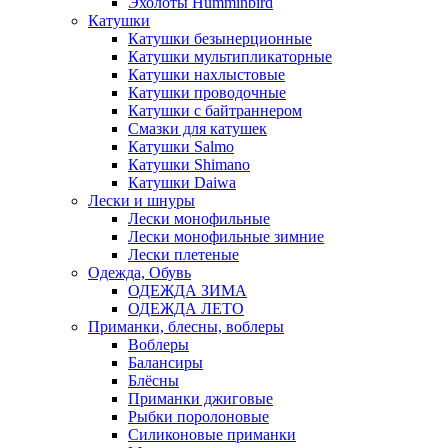
Эхолоты Humminbird
Катушки
Катушки безынерционные
Катушки мультипликаторные
Катушки нахлыстовые
Катушки проводочные
Катушки с байтраннером
Смазки для катушек
Катушки Salmo
Катушки Shimano
Катушки Daiwa
Лески и шнуры
Лески монофильные
Лески монофильные зимние
Лески плетеные
Одежда, Обувь
ОДЕЖДА ЗИМА
ОДЕЖДА ЛЕТО
Приманки, блесны, воблеры
Воблеры
Балансиры
Блёсны
Приманки джиговые
Рыбки поролоновые
Силиконовые приманки