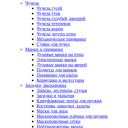
Чучела
Чучела гусей
Чучела уток
Чучела голубей, вяхирей
Чучела тетеревов
Чучела ворон
Чучела других птиц
Механические приманки
Сумки для чучел
Манки и приманки
Духовые манки на птиц
Электронные манки
Духовые манки на зверей
Подвесы для манков
Приманки для охоты
Кормушки и аксессуары
Засидки, маскировка
Лабазы, лестницы, стулья
Засидки и укрытия
Камуфляжные ленты для оружия
Костюмы, накидки, халаты
Маски для лица
Маскировочные плёнки для оружия
Маскировочные сетки
Нейтрализаторы запаха