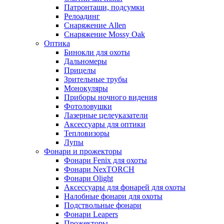
Патронташи, подсумки
Релоадинг
Снаряжение Allen
Снаряжение Mossy Oak
Оптика
Бинокли для охоты
Дальномеры
Прицелы
Зрительные трубы
Монокуляры
Приборы ночного видения
Фотоловушки
Лазерные целеуказатели
Аксессуары для оптики
Тепловизоры
Лупы
Фонари и прожекторы
Фонари Fenix для охоты
Фонари NexTORCH
Фонари Olight
Аксессуары для фонарей для охоты
Налобные фонари для охоты
Подствольные фонари
Фонари Leapers
Прожекторы