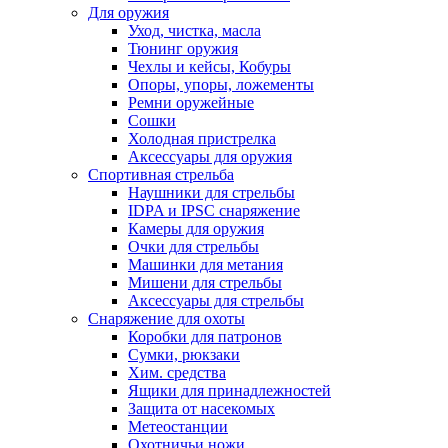
Для оружия
Уход, чистка, масла
Тюнинг оружия
Чехлы и кейсы, Кобуры
Опоры, упоры, ложементы
Ремни оружейные
Сошки
Холодная пристрелка
Аксессуары для оружия
Спортивная стрельба
Наушники для стрельбы
IDPA и IPSC снаряжение
Камеры для оружия
Очки для стрельбы
Машинки для метания
Мишени для стрельбы
Аксессуары для стрельбы
Снаряжение для охоты
Коробки для патронов
Сумки, рюкзаки
Хим. средства
Ящики для принадлежностей
Защита от насекомых
Метеостанции
Охотничьи ножи