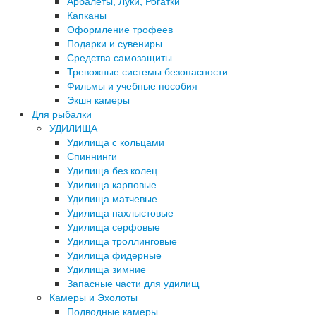
Арбалеты, Луки, Рогатки
Капканы
Оформление трофеев
Подарки и сувениры
Средства самозащиты
Тревожные системы безопасности
Фильмы и учебные пособия
Экшн камеры
Для рыбалки
УДИЛИЩА
Удилища с кольцами
Спиннинги
Удилища без колец
Удилища карповые
Удилища матчевые
Удилища нахлыстовые
Удилища серфовые
Удилища троллинговые
Удилища фидерные
Удилища зимние
Запасные части для удилищ
Камеры и Эхолоты
Подводные камеры