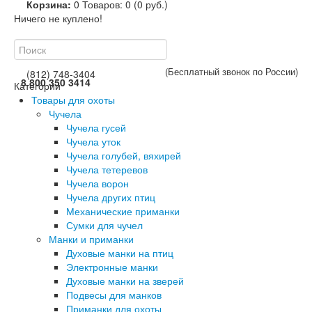
Корзина:
0
Товаров: 0 (0 руб.)
Ничего не куплено!
(Бесплатный звонок по России)
(812) 748-3404
8 800 350 3414
Категории
Товары для охоты
Чучела
Чучела гусей
Чучела уток
Чучела голубей, вяхирей
Чучела тетеревов
Чучела ворон
Чучела других птиц
Механические приманки
Сумки для чучел
Манки и приманки
Духовые манки на птиц
Электронные манки
Духовые манки на зверей
Подвесы для манков
Приманки для охоты