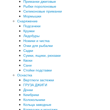
Приманки джиговые
Рыбки поролоновые
Силиконовые приманки
Мормышки
Снаряжение
Подсачеки
Кружки
Ледобуры
Ножики и чистка
Очки для рыбалки
Садки
Сумки, ящики, рюкзаки
Квоки
Сани
Стойки подставки
Оснастка
Вертлюги застежки
ГРУЗА ДЖИГИ
Донки
Кембрики
Колокольчики
Кольца заводные
Кормушки и монтажи