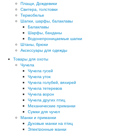
Плащи, Дождевики
Свитера, толстовки
Термобелье
Шапки, шарфы, балаклавы
Балаклавы
Шарфы, банданы
Водонепроницаемые шапки
Штаны, брюки
Аксессуары для одежды
Товары для охоты
Чучела
Чучела гусей
Чучела уток
Чучела голубей, вяхирей
Чучела тетеревов
Чучела ворон
Чучела других птиц
Механические приманки
Сумки для чучел
Манки и приманки
Духовые манки на птиц
Электронные манки