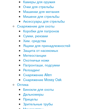
Камеры для оружия
Очки для стрельбы
Машинки для метания
Мишени для стрельбы
Аксессуары для стрельбы
Снаряжение для охоты
Коробки для патронов
Сумки, рюкзаки
Хим. средства
Ящики для принадлежностей
Защита от насекомых
Метеостанции
Охотничьи ножи
Патронташи, подсумки
Релоадинг
Снаряжение Allen
Снаряжение Mossy Oak
Оптика
Бинокли для охоты
Дальномеры
Прицелы
Зрительные трубы
Монокуляры