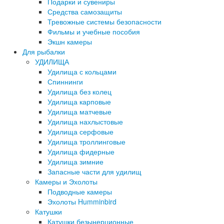
Подарки и сувениры
Средства самозащиты
Тревожные системы безопасности
Фильмы и учебные пособия
Экшн камеры
Для рыбалки
УДИЛИЩА
Удилища с кольцами
Спиннинги
Удилища без колец
Удилища карповые
Удилища матчевые
Удилища нахлыстовые
Удилища серфовые
Удилища троллинговые
Удилища фидерные
Удилища зимние
Запасные части для удилищ
Камеры и Эхолоты
Подводные камеры
Эхолоты Humminbird
Катушки
Катушки безынерционные