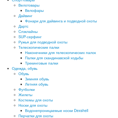
Велотовары
Велофары
Дайвинг
Фонари для дайвинга и подводной охоты
Дартс
Cлэклайны
SUP-серфинг
Ружья для подводной охоты
Телескопические палки
Наконечники для телескопических палок
Палки для скандинавской ходьбы
Трекинговые палки
Одежда, обувь
Обувь
Зимняя обувь
Летняя обувь
Футболки
Жилеты
Костюмы для охоты
Носки для охоты
Водонепроницаемые носки Dexshell
Перчатки для охоты