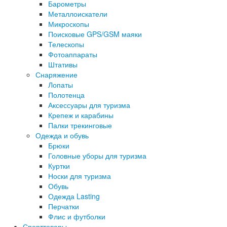
Барометры
Металлоискатели
Микроскопы
Поисковые GPS/GSM маяки
Телескопы
Фотоаппараты
Штативы
Снаряжение
Лопаты
Полотенца
Аксессуары для туризма
Крепеж и карабины
Палки трекинговые
Одежда и обувь
Брюки
Головные уборы для туризма
Куртки
Носки для туризма
Обувь
Одежда Lasting
Перчатки
Флис и футболки
Спорттовары