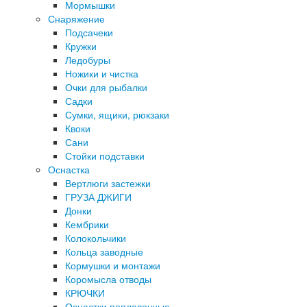
Мормышки
Снаряжение
Подсачеки
Кружки
Ледобуры
Ножики и чистка
Очки для рыбалки
Садки
Сумки, ящики, рюкзаки
Квоки
Сани
Стойки подставки
Оснастка
Вертлюги застежки
ГРУЗА ДЖИГИ
Донки
Кембрики
Колокольчики
Кольца заводные
Кормушки и монтажи
Коромысла отводы
КРЮЧКИ
Оснастки поплавочные