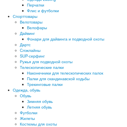
Перчатки
Флис и футболки
Спорттовары
Велотовары
Велофары
Дайвинг
Фонари для дайвинга и подводной охоты
Дартс
Cлэклайны
SUP-серфинг
Ружья для подводной охоты
Телескопические палки
Наконечники для телескопических палок
Палки для скандинавской ходьбы
Трекинговые палки
Одежда, обувь
Обувь
Зимняя обувь
Летняя обувь
Футболки
Жилеты
Костюмы для охоты