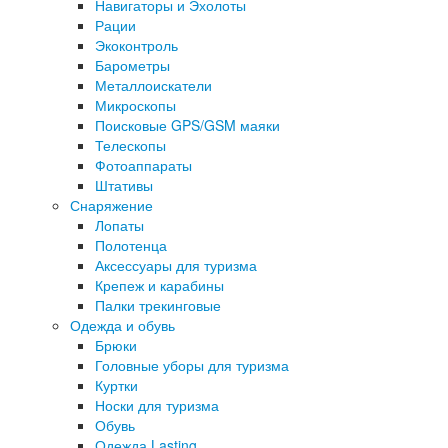
Навигаторы и Эхолоты
Рации
Экоконтроль
Барометры
Металлоискатели
Микроскопы
Поисковые GPS/GSM маяки
Телескопы
Фотоаппараты
Штативы
Снаряжение
Лопаты
Полотенца
Аксессуары для туризма
Крепеж и карабины
Палки трекинговые
Одежда и обувь
Брюки
Головные уборы для туризма
Куртки
Носки для туризма
Обувь
Одежда Lasting