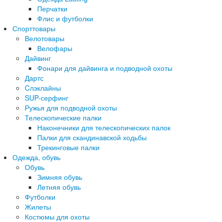
Перчатки
Флис и футболки
Спорттовары
Велотовары
Велофары
Дайвинг
Фонари для дайвинга и подводной охоты
Дартс
Cлэклайны
SUP-серфинг
Ружья для подводной охоты
Телескопические палки
Наконечники для телескопических палок
Палки для скандинавской ходьбы
Трекинговые палки
Одежда, обувь
Обувь
Зимняя обувь
Летняя обувь
Футболки
Жилеты
Костюмы для охоты