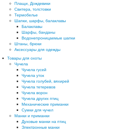
Плащи, Дождевики
Свитера, толстовки
Термобелье
Шапки, шарфы, балаклавы
Балаклавы
Шарфы, банданы
Водонепроницаемые шапки
Штаны, брюки
Аксессуары для одежды
Товары для охоты
Чучела
Чучела гусей
Чучела уток
Чучела голубей, вяхирей
Чучела тетеревов
Чучела ворон
Чучела других птиц
Механические приманки
Сумки для чучел
Манки и приманки
Духовые манки на птиц
Электронные манки