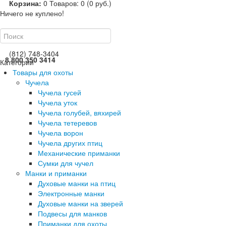
Корзина:
0
Товаров: 0 (0 руб.)
Ничего не куплено!
(812) 748-3404
8 800 350 3414
Категории
Товары для охоты
Чучела
Чучела гусей
Чучела уток
Чучела голубей, вяхирей
Чучела тетеревов
Чучела ворон
Чучела других птиц
Механические приманки
Сумки для чучел
Манки и приманки
Духовые манки на птиц
Электронные манки
Духовые манки на зверей
Подвесы для манков
Приманки для охоты