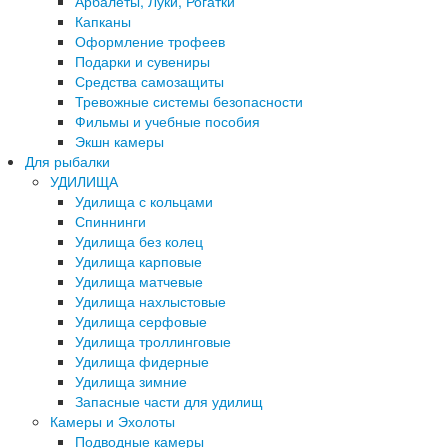
Арбалеты, Луки, Рогатки
Капканы
Оформление трофеев
Подарки и сувениры
Средства самозащиты
Тревожные системы безопасности
Фильмы и учебные пособия
Экшн камеры
Для рыбалки
УДИЛИЩА
Удилища с кольцами
Спиннинги
Удилища без колец
Удилища карповые
Удилища матчевые
Удилища нахлыстовые
Удилища серфовые
Удилища троллинговые
Удилища фидерные
Удилища зимние
Запасные части для удилищ
Камеры и Эхолоты
Подводные камеры