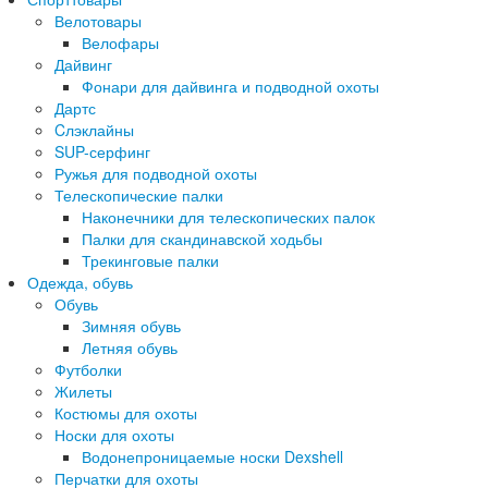
Велотовары
Велофары
Дайвинг
Фонари для дайвинга и подводной охоты
Дартс
Cлэклайны
SUP-серфинг
Ружья для подводной охоты
Телескопические палки
Наконечники для телескопических палок
Палки для скандинавской ходьбы
Трекинговые палки
Одежда, обувь
Обувь
Зимняя обувь
Летняя обувь
Футболки
Жилеты
Костюмы для охоты
Носки для охоты
Водонепроницаемые носки Dexshell
Перчатки для охоты