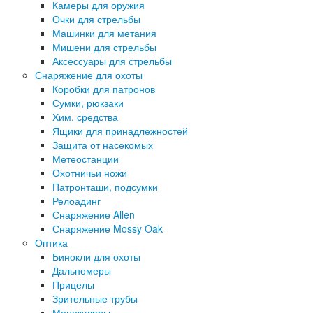
Камеры для оружия
Очки для стрельбы
Машинки для метания
Мишени для стрельбы
Аксессуары для стрельбы
Снаряжение для охоты
Коробки для патронов
Сумки, рюкзаки
Хим. средства
Ящики для принадлежностей
Защита от насекомых
Метеостанции
Охотничьи ножи
Патронташи, подсумки
Релоадинг
Снаряжение Allen
Снаряжение Mossy Oak
Оптика
Бинокли для охоты
Дальномеры
Прицелы
Зрительные трубы
Монокуляры