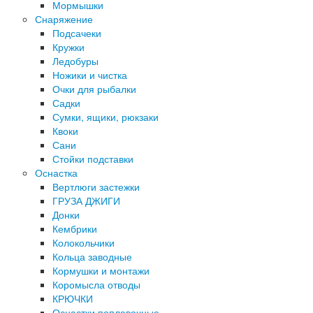
Мормышки
Снаряжение
Подсачеки
Кружки
Ледобуры
Ножики и чистка
Очки для рыбалки
Садки
Сумки, ящики, рюкзаки
Квоки
Сани
Стойки подставки
Оснастка
Вертлюги застежки
ГРУЗА ДЖИГИ
Донки
Кембрики
Колокольчики
Кольца заводные
Кормушки и монтажи
Коромысла отводы
КРЮЧКИ
Оснастки поплавочные