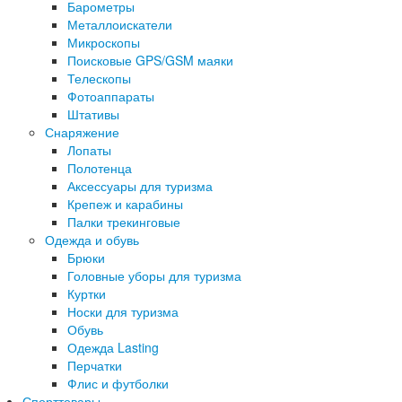
Барометры
Металлоискатели
Микроскопы
Поисковые GPS/GSM маяки
Телескопы
Фотоаппараты
Штативы
Снаряжение
Лопаты
Полотенца
Аксессуары для туризма
Крепеж и карабины
Палки трекинговые
Одежда и обувь
Брюки
Головные уборы для туризма
Куртки
Носки для туризма
Обувь
Одежда Lasting
Перчатки
Флис и футболки
Спорттовары