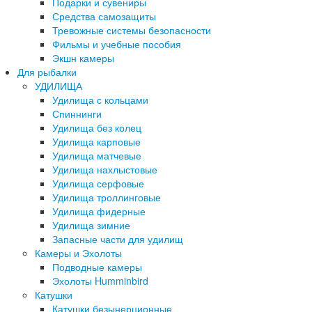
Подарки и сувениры
Средства самозащиты
Тревожные системы безопасности
Фильмы и учебные пособия
Экшн камеры
Для рыбалки
УДИЛИЩА
Удилища с кольцами
Спиннинги
Удилища без колец
Удилища карповые
Удилища матчевые
Удилища нахлыстовые
Удилища серфовые
Удилища троллинговые
Удилища фидерные
Удилища зимние
Запасные части для удилищ
Камеры и Эхолоты
Подводные камеры
Эхолоты Humminbird
Катушки
Катушки безынерционные