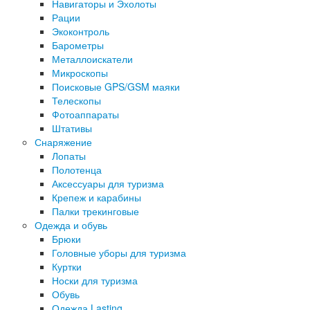
Навигаторы и Эхолоты
Рации
Экоконтроль
Барометры
Металлоискатели
Микроскопы
Поисковые GPS/GSM маяки
Телескопы
Фотоаппараты
Штативы
Снаряжение
Лопаты
Полотенца
Аксессуары для туризма
Крепеж и карабины
Палки трекинговые
Одежда и обувь
Брюки
Головные уборы для туризма
Куртки
Носки для туризма
Обувь
Одежда Lasting