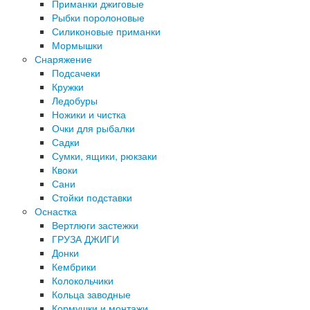
Приманки джиговые
Рыбки поролоновые
Силиконовые приманки
Мормышки
Снаряжение
Подсачеки
Кружки
Ледобуры
Ножики и чистка
Очки для рыбалки
Садки
Сумки, ящики, рюкзаки
Квоки
Сани
Стойки подставки
Оснастка
Вертлюги застежки
ГРУЗА ДЖИГИ
Донки
Кембрики
Колокольчики
Кольца заводные
Кормушки и монтажи