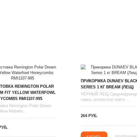
ПРИКОРМКА DUNAEV BLAC
ТОВКА REMINGTON POLAR
SERIES 1 КГ BREAM (ЛЕЩ)
M FIT YELLOW WATERFOWL
ЧЕРНЫЙ ЛЕЩ Среднефракци
YCOMBS RMI1107-995
смесь полностью повто...
овка Remington Polar Dream
llow Waterfo...
264 РУБ.
РУБ.