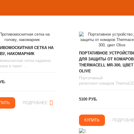
ИВОМОСКИТНАЯ СЕТКА НА
ПОРТАТИВНОЕ УСТРОЙСТВ
ВУ, НАКОМАРНИК
ДЛЯ ЗАЩИТЫ ОТ КОМАРОВ
вомоскитная сетка надежно
THERMAСЕLL MR-300, ЦВЕТ
ана в пакет. ...
OLIVE
Портативный
УБ.
репеллент комаров ThermaCEL
5100 РУБ.
ПИТЬ
ПОДРОБНЕЕ
КУПИТЬ
ПОДРОБН