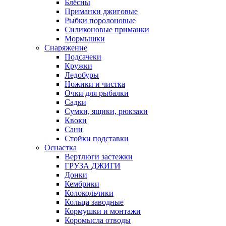
Блёсны
Приманки джиговые
Рыбки поролоновые
Силиконовые приманки
Мормышки
Снаряжение
Подсачеки
Кружки
Ледобуры
Ножики и чистка
Очки для рыбалки
Садки
Сумки, ящики, рюкзаки
Квоки
Сани
Стойки подставки
Оснастка
Вертлюги застежки
ГРУЗА ДЖИГИ
Донки
Кембрики
Колокольчики
Кольца заводные
Кормушки и монтажи
Коромысла отводы