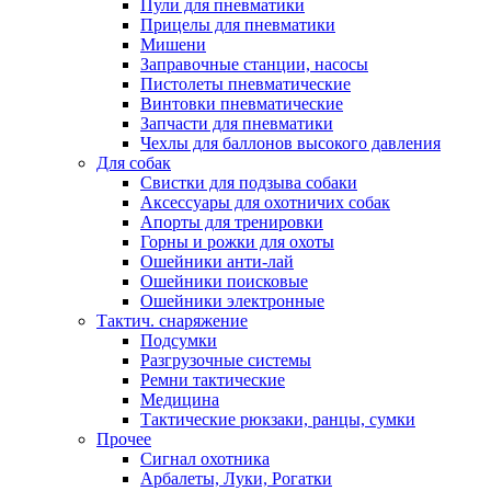
Пули для пневматики
Прицелы для пневматики
Мишени
Заправочные станции, насосы
Пистолеты пневматические
Винтовки пневматические
Запчасти для пневматики
Чехлы для баллонов высокого давления
Для собак
Свистки для подзыва собаки
Аксессуары для охотничих собак
Апорты для тренировки
Горны и рожки для охоты
Ошейники анти-лай
Ошейники поисковые
Ошейники электронные
Тактич. снаряжение
Подсумки
Разгрузочные системы
Ремни тактические
Медицина
Тактические рюкзаки, ранцы, сумки
Прочее
Сигнал охотника
Арбалеты, Луки, Рогатки