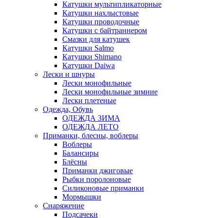
Катушки мультипликаторные
Катушки нахлыстовые
Катушки проводочные
Катушки с байтраннером
Смазки для катушек
Катушки Salmo
Катушки Shimano
Катушки Daiwa
Лески и шнуры
Лески монофильные
Лески монофильные зимние
Лески плетеные
Одежда, Обувь
ОДЕЖДА ЗИМА
ОДЕЖДА ЛЕТО
Приманки, блесны, воблеры
Воблеры
Балансиры
Блёсны
Приманки джиговые
Рыбки поролоновые
Силиконовые приманки
Мормышки
Снаряжение
Подсачеки