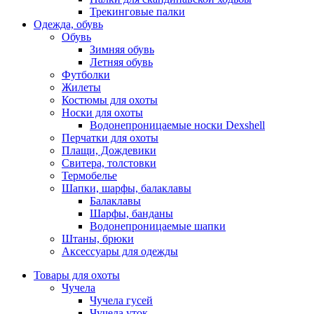
Трекинговые палки
Одежда, обувь
Обувь
Зимняя обувь
Летняя обувь
Футболки
Жилеты
Костюмы для охоты
Носки для охоты
Водонепроницаемые носки Dexshell
Перчатки для охоты
Плащи, Дождевики
Свитера, толстовки
Термобелье
Шапки, шарфы, балаклавы
Балаклавы
Шарфы, банданы
Водонепроницаемые шапки
Штаны, брюки
Аксессуары для одежды
Товары для охоты
Чучела
Чучела гусей
Чучела уток