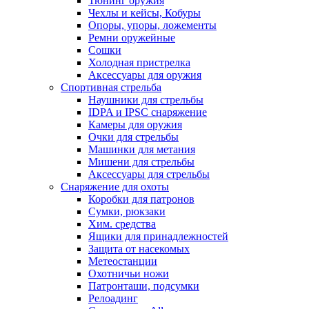
Тюнинг оружия
Чехлы и кейсы, Кобуры
Опоры, упоры, ложементы
Ремни оружейные
Сошки
Холодная пристрелка
Аксессуары для оружия
Спортивная стрельба
Наушники для стрельбы
IDPA и IPSC снаряжение
Камеры для оружия
Очки для стрельбы
Машинки для метания
Мишени для стрельбы
Аксессуары для стрельбы
Снаряжение для охоты
Коробки для патронов
Сумки, рюкзаки
Хим. средства
Ящики для принадлежностей
Защита от насекомых
Метеостанции
Охотничьи ножи
Патронташи, подсумки
Релоадинг