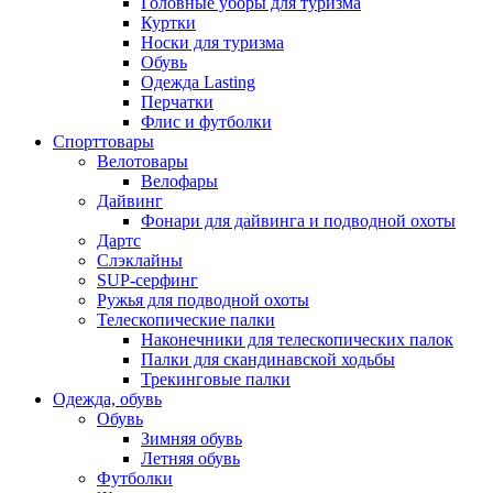
Головные уборы для туризма
Куртки
Носки для туризма
Обувь
Одежда Lasting
Перчатки
Флис и футболки
Спорттовары
Велотовары
Велофары
Дайвинг
Фонари для дайвинга и подводной охоты
Дартс
Cлэклайны
SUP-серфинг
Ружья для подводной охоты
Телескопические палки
Наконечники для телескопических палок
Палки для скандинавской ходьбы
Трекинговые палки
Одежда, обувь
Обувь
Зимняя обувь
Летняя обувь
Футболки