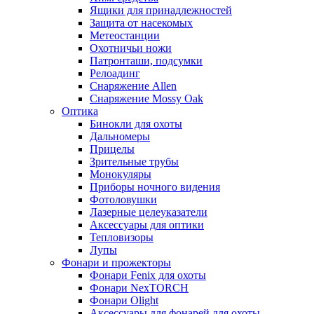
Ящики для принадлежностей
Защита от насекомых
Метеостанции
Охотничьи ножи
Патронташи, подсумки
Релоадинг
Снаряжение Allen
Снаряжение Mossy Oak
Оптика
Бинокли для охоты
Дальномеры
Прицелы
Зрительные трубы
Монокуляры
Приборы ночного видения
Фотоловушки
Лазерные целеуказатели
Аксессуары для оптики
Тепловизоры
Лупы
Фонари и прожекторы
Фонари Fenix для охоты
Фонари NexTORCH
Фонари Olight
Аксессуары для фонарей для охоты