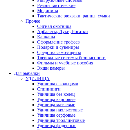
Разгрузочные системы
Ремни тактические
Медицина
Тактические рюкзаки, ранцы, сумки
Прочее
Сигнал охотника
Арбалеты, Луки, Рогатки
Капканы
Оформление трофеев
Подарки и сувениры
Средства самозащиты
Тревожные системы безопасности
Фильмы и учебные пособия
Экшн камеры
Для рыбалки
УДИЛИЩА
Удилища с кольцами
Спиннинги
Удилища без колец
Удилища карповые
Удилища матчевые
Удилища нахлыстовые
Удилища серфовые
Удилища троллинговые
Удилища фидерные