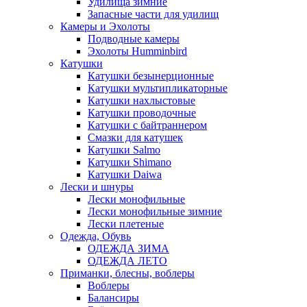
Удилища зимние
Запасные части для удилищ
Камеры и Эхолоты
Подводные камеры
Эхолоты Humminbird
Катушки
Катушки безынерционные
Катушки мультипликаторные
Катушки нахлыстовые
Катушки проводочные
Катушки с байтраннером
Смазки для катушек
Катушки Salmo
Катушки Shimano
Катушки Daiwa
Лески и шнуры
Лески монофильные
Лески монофильные зимние
Лески плетеные
Одежда, Обувь
ОДЕЖДА ЗИМА
ОДЕЖДА ЛЕТО
Приманки, блесны, воблеры
Воблеры
Балансиры