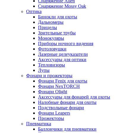
Снаряжение Allen
Снаряжение Mossy Oak
Оптика
Бинокли для охоты
Дальномеры
Прицелы
Зрительные трубы
Монокуляры
Приборы ночного видения
Фотоловушки
Лазерные целеуказатели
Аксессуары для оптики
Тепловизоры
Лупы
Фонари и прожекторы
Фонари Fenix для охоты
Фонари NexTORCH
Фонари Olight
Аксессуары для фонарей для охоты
Налобные фонари для охоты
Подствольные фонари
Фонари Leapers
Прожекторы
Пневматика
Баллончики для пневматики