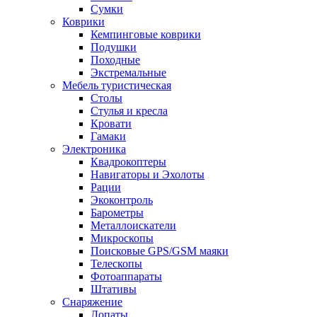
Сумки
Коврики
Кемпинговые коврики
Подушки
Походные
Экстремальные
Мебель туристическая
Столы
Стулья и кресла
Кровати
Гамаки
Электроника
Квадрокоптеры
Навигаторы и Эхолоты
Рации
Экоконтроль
Барометры
Металлоискатели
Микроскопы
Поисковые GPS/GSM маяки
Телескопы
Фотоаппараты
Штативы
Снаряжение
Лопаты