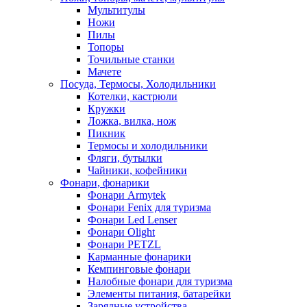
Мультитулы
Ножи
Пилы
Топоры
Точильные станки
Мачете
Посуда, Термосы, Холодильники
Котелки, кастрюли
Кружки
Ложка, вилка, нож
Пикник
Термосы и холодильники
Фляги, бутылки
Чайники, кофейники
Фонари, фонарики
Фонари Armytek
Фонари Fenix для туризма
Фонари Led Lenser
Фонари Olight
Фонари PETZL
Карманные фонарики
Кемпинговые фонари
Налобные фонари для туризма
Элементы питания, батарейки
Зарядные устройства