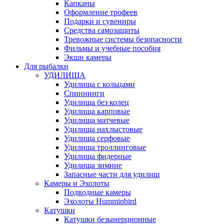
Капканы
Оформление трофеев
Подарки и сувениры
Средства самозащиты
Тревожные системы безопасности
Фильмы и учебные пособия
Экшн камеры
Для рыбалки
УДИЛИЩА
Удилища с кольцами
Спиннинги
Удилища без колец
Удилища карповые
Удилища матчевые
Удилища нахлыстовые
Удилища серфовые
Удилища троллинговые
Удилища фидерные
Удилища зимние
Запасные части для удилищ
Камеры и Эхолоты
Подводные камеры
Эхолоты Humminbird
Катушки
Катушки безынерционные