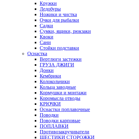
Кружки
Ледобуры
Ножики и чистка
Очки для рыбалки
Садки
Сумки, ящики, рюкзаки
Квоки
Сани
Стойки подставки
Оснастка
Вертлюги застежки
ГРУЗА ДЖИГИ
Донки
Кембрики
Колокольчики
Кольца заводные
Кормушки и монтажи
Коромысла отводы
КРЮЧКИ
Оснастки поплавочные
Поводки
Поводки карповые
ПОПЛАВКИ
Противозакручиватели
ШЕСТИКИ СТОРОЖКИ