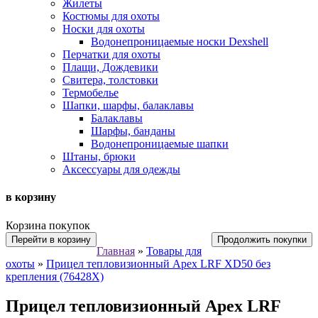
Жилеты
Костюмы для охоты
Носки для охоты
Водонепроницаемые носки Dexshell
Перчатки для охоты
Плащи, Дождевики
Свитера, толстовки
Термобелье
Шапки, шарфы, балаклавы
Балаклавы
Шарфы, банданы
Водонепроницаемые шапки
Штаны, брюки
Аксессуары для одежды
в корзину
Корзина покупок
Перейти в корзину
Продолжить покупки
Главная
»
Товары для
охоты
»
Прицел тепловизионный Apex LRF XD50 без
крепления (76428X)
Прицел тепловизионный Apex LRF