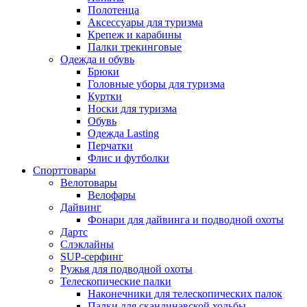
Полотенца
Аксессуары для туризма
Крепеж и карабины
Палки трекинговые
Одежда и обувь
Брюки
Головные уборы для туризма
Куртки
Носки для туризма
Обувь
Одежда Lasting
Перчатки
Флис и футболки
Спорттовары
Велотовары
Велофары
Дайвинг
Фонари для дайвинга и подводной охоты
Дартс
Cлэклайны
SUP-серфинг
Ружья для подводной охоты
Телескопические палки
Наконечники для телескопических палок
Палки для скандинавской ходьбы