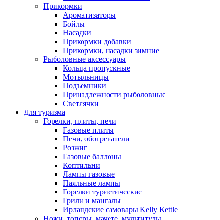
Прикормки
Ароматизаторы
Бойлы
Насадки
Прикормки добавки
Прикормки, насадки зимние
Рыболовные аксессуары
Кольца пропускные
Мотыльницы
Подъемники
Принадлежности рыболовные
Светлячки
Для туризма
Горелки, плиты, печи
Газовые плиты
Печи, обогреватели
Розжиг
Газовые баллоны
Коптильни
Лампы газовые
Паяльные лампы
Горелки туристические
Грили и мангалы
Ирландские самовары Kelly Kettle
Ножи, топоры, мачете, мультитулы