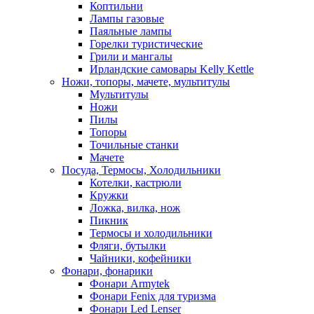
Коптильни
Лампы газовые
Паяльные лампы
Горелки туристические
Грили и мангалы
Ирландские самовары Kelly Kettle
Ножи, топоры, мачете, мультитулы
Мультитулы
Ножи
Пилы
Топоры
Точильные станки
Мачете
Посуда, Термосы, Холодильники
Котелки, кастрюли
Кружки
Ложка, вилка, нож
Пикник
Термосы и холодильники
Фляги, бутылки
Чайники, кофейники
Фонари, фонарики
Фонари Armytek
Фонари Fenix для туризма
Фонари Led Lenser