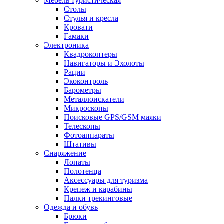
Мебель туристическая
Столы
Стулья и кресла
Кровати
Гамаки
Электроника
Квадрокоптеры
Навигаторы и Эхолоты
Рации
Экоконтроль
Барометры
Металлоискатели
Микроскопы
Поисковые GPS/GSM маяки
Телескопы
Фотоаппараты
Штативы
Снаряжение
Лопаты
Полотенца
Аксессуары для туризма
Крепеж и карабины
Палки трекинговые
Одежда и обувь
Брюки