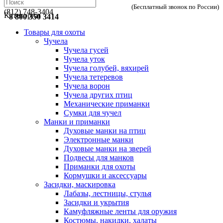
(Бесплатный звонок по России)
(812) 748-3404
Категории
8 800 350 3414
Товары для охоты
Чучела
Чучела гусей
Чучела уток
Чучела голубей, вяхирей
Чучела тетеревов
Чучела ворон
Чучела других птиц
Механические приманки
Сумки для чучел
Манки и приманки
Духовые манки на птиц
Электронные манки
Духовые манки на зверей
Подвесы для манков
Приманки для охоты
Кормушки и аксессуары
Засидки, маскировка
Лабазы, лестницы, стулья
Засидки и укрытия
Камуфляжные ленты для оружия
Костюмы, накидки, халаты