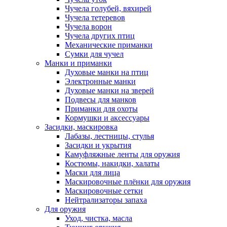
Чучела голубей, вяхирей
Чучела тетеревов
Чучела ворон
Чучела других птиц
Механические приманки
Сумки для чучел
Манки и приманки
Духовые манки на птиц
Электронные манки
Духовые манки на зверей
Подвесы для манков
Приманки для охоты
Кормушки и аксессуары
Засидки, маскировка
Лабазы, лестницы, стулья
Засидки и укрытия
Камуфляжные ленты для оружия
Костюмы, накидки, халаты
Маски для лица
Маскировочные плёнки для оружия
Маскировочные сетки
Нейтрализаторы запаха
Для оружия
Уход, чистка, масла