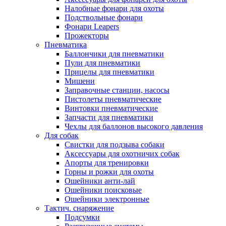
Налобные фонари для охоты
Подствольные фонари
Фонари Leapers
Прожекторы
Пневматика
Баллончики для пневматики
Пули для пневматики
Прицелы для пневматики
Мишени
Заправочные станции, насосы
Пистолеты пневматические
Винтовки пневматические
Запчасти для пневматики
Чехлы для баллонов высокого давления
Для собак
Свистки для подзыва собаки
Аксессуары для охотничих собак
Апорты для тренировки
Горны и рожки для охоты
Ошейники анти-лай
Ошейники поисковые
Ошейники электронные
Тактич. снаряжение
Подсумки