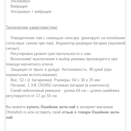
Ультразвук
Вибрация
Ультразвук + вибрация.
Технические характеристики:
Определение лая с помощью сенсора (реагирует на колебания
голосовых связок при лае). Индикатор разрядки батареи (звуковой
сигнал).
Регулировка уровня чувствительности к лаю.
Включение/ выключение и выбор режима производятся при
помощи магнитного ключа.
Защищен от брызг и дождя. Автономность: 90 дней (при
нормальном использовании).
Вес: 52 г (с батареями). Размеры: 64 x 30 x 25 мм.
Питание: 1 3-В CR2450 литиевая батарея (в комплекте).
Синий нейлоновый ремешок - длина 64 см – длина ошейника
регулируется от 17 до 55 см.
Вы можете
купить Ошейник анти-лай
в интернет-магазине
Ohotafish.ru или оставить свой
отзыв о товаре Ошейник анти-
лай
.