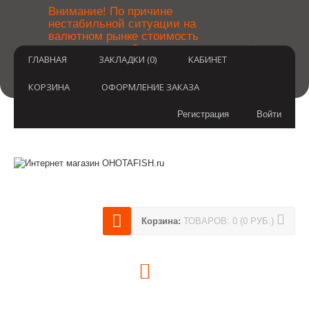
￼
Внимание! По причине
нестабильной ситуации на
валютном рынке стоимость
×
товаров может быть уточнена
ГЛАВНАЯ
ЗАКЛАДКИ (0)
КАБИНЕТ
после оформления заказа.
Извините за временные
неудобства.
КОРЗИНА
ОФОРМЛЕНИЕ ЗАКАЗА
Регистрация
Войти
Корзина:
ТОВАРОВ: 0 (0 РУБ.)
(812) 748-3404
8 800 350 3414