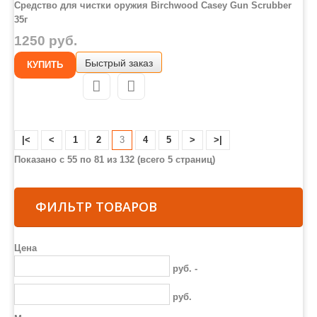
Средство для чистки оружия Birchwood Casey Gun Scrubber
35г
Средство для чистки стальных частей оружия Birchwood
1250 руб.
Casey Gun Scrubber отлично подходит для чистки УСМ,
Быстрый заказ
ударников, выбрасывателей, предохранителей, газовых
КУПИТЬ
поршней, автоматики, затвора. Снижает вероятность
нарушений в работе автоматики.
ВНИМАНИЕ!
|<
<
1
2
3
4
5
>
>|
Средство может повредить полимерные и
Показано с 55 по 81 из 132 (всего 5 страниц)
ФИЛЬТР ТОВАРОВ
Цена
руб. -
руб.