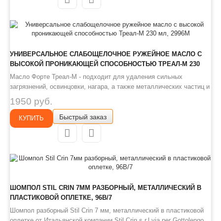
УНИВЕРСАЛЬНОЕ СЛАБОЩЕЛОЧНОЕ РУЖЕЙНОЕ МАСЛО С
ВЫСОКОЙ ПРОНИКАЮЩЕЙ СПОСОБНОСТЬЮ ТРЕАЛ-М 230
МЛ, 2996М
Масло Форте Треал-М - подходит для удаления сильных
загрязнений, освинцовки, нагара, а также металлических частиц и
ржавчины, остатков смазки, а также для использования в
1950 руб.
качестве последнего этапа чистки.
Быстрый заказ
КУПИТЬ
ШОМПОЛ STIL CRIN 7ММ РАЗБОРНЫЙ, МЕТАЛЛИЧЕСКИЙ В
ПЛАСТИКОВОЙ ОПЛЕТКЕ, 96B/7
Шомпол разборный Stil Crin 7 мм, металлический в пластиковой
оплетке от Итальянской компании Stil Crin s.r.l.via per Gottolengo.