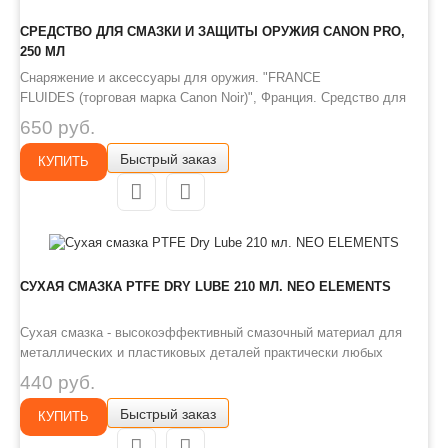
СРЕДСТВО ДЛЯ СМАЗКИ И ЗАЩИТЫ ОРУЖИЯ CANON PRO,
250 МЛ
Снаряжение и аксессуары для оружия. "FRANCE
FLUIDES (торговая марка Canon Noir)", Франция. Средство для
смазки и защиты оружия. Объем: 250 мл. Усиливает действие
650 руб.
холодного воронения. Полностью готов к применению. Средство
Быстрый заказ
обеспечивает уход и защиту оружия, возвращая ему перво..
КУПИТЬ
СУХАЯ СМАЗКА PTFE DRY LUBE 210 МЛ. NEO ELEMENTS
Сухая смазка - высокоэффективный смазочный материал для
металлических и пластиковых деталей практически любых
механизмов: оружейные затворы, шарниры, замки, инструменты,
440 руб.
рыболовные катушки и др. На основе самого скользкого полимера
Быстрый заказ
- политетрафторэтилена Легко наносится распылителем на
КУПИТЬ
любую..