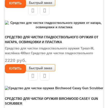
Быстрый заказ
пороха, свинцовых и пластиковых отложений.
КУПИТЬ
Преимущества: Без аммиака Негорючее Безопа..
СРЕДСТВО ДЛЯ ЧИСТКИ ГЛАДКОСТВОЛЬНОГО ОРУЖИЯ ОТ
НАГАРА, ОСВИНЦОВКИ И ПЛАСТИКА
Средство для чистки гладкоствольного оружия Треал-М,
маслёнка 480мл Средство для чистки гладкоствольного
оружия от нагара, освинцовки и пластика Треал-М
2220 руб.
предназначено для очищения ружья от продуктов сгорания
Быстрый заказ
пороха, свинцовых и пластиковых отложений.
КУПИТЬ
Преимущества: Без аммиака Негорючее Безопа..
СРЕДСТВО ДЛЯ ЧИСТКИ ОРУЖИЯ BIRCHWOOD CASEY GUN
SCRUBBER