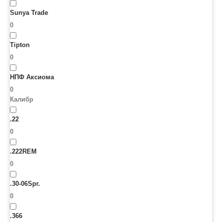
Sunya Trade
0
Tipton
0
НПФ Аксиома
0
Калибр
.22
0
.222REM
0
.30-06Spr.
0
.366