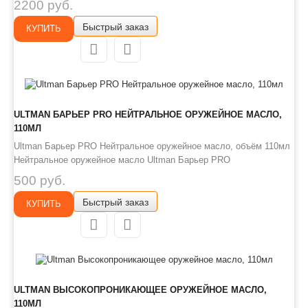
2200 руб.
коррозии черных и цветных металлов. Хорошие смазывающими
Быстрый заказ
(противоизносными) и чистящими свойствами. Соответствует
КУПИТЬ
стандарту MIL-PRF-6..
ULTMAN БАРЬЕР PRO НЕЙТРАЛЬНОЕ ОРУЖЕЙНОЕ МАСЛО,
110МЛ
Ultman Барьер PRO Нейтральное оружейное масло, объём 110мл
Нейтральное оружейное масло Ultman Барьер PRO
предназначено для надежной защиты всех видов огнестрельного
500 руб.
оружия в процессе среднесрочного и межсезонного хранения.
Быстрый заказ
Предотвращает проникновения воды к поверхности металла,
КУПИТЬ
вытесняет уже сущест..
ULTMAN ВЫСОКОПРОНИКАЮЩЕЕ ОРУЖЕЙНОЕ МАСЛО,
110МЛ