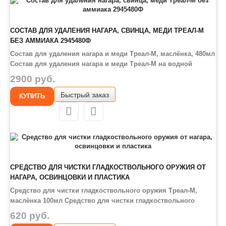
СОСТАВ ДЛЯ УДАЛЕНИЯ НАГАРА, СВИНЦА, МЕДИ ТРЕАЛ-М
БЕЗ АММИАКА 2945480Ф
Состав для удаления нагара и меди Треал-М, маслёнка, 480мл
Состав для удаления нагара и меди Треал-М на водной
основе предназначен для удаления порохового нагара,
2900 руб.
омеднения и освинцовки. Не причиняет никакого вреда
Быстрый заказ
внутреннему покрытию ствола: будь это обычная сталь,
КУПИТЬ
нержавеющее или хромовое покрыт..
СРЕДСТВО ДЛЯ ЧИСТКИ ГЛАДКОСТВОЛЬНОГО ОРУЖИЯ ОТ
НАГАРА, ОСВИНЦОВКИ И ПЛАСТИКА
Средство для чистки гладкоствольного оружия Треал-М,
маслёнка 100мл Средство для чистки гладкоствольного
оружия от нагара, освинцовки и пластика Треал-М
620 руб.
предназначено для очищения ружья от продуктов сгорания