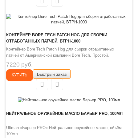
скольжение затворных групп, сп
КОНТЕЙНЕР BORE TECH PATCH HOG ДЛЯ СБОРКИ
ОТРАБОТАННЫХ ПАТЧЕЙ, BTPH-1000
Контейнер Bore Tech Patch Hog для сборки отработанных
патчей от Американской компании Bore Tech. Простой,
эффективный и удобный. Отличный подарок как себе так и
7220 руб.
любому охотнику. Сборщик патчей первый на рынке,
Быстрый заказ
оригинальный запатентованный контейнер, предназначенный для
КУПИТЬ
сбора исп..
НЕЙТРАЛЬНОЕ ОРУЖЕЙНОЕ МАСЛО БАРЬЕР PRO, 100МЛ
Ultman «Барьер PRO» Нейтральное оружейное масло, объём
100мл