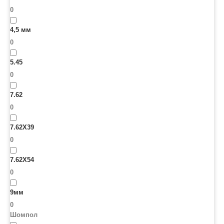
0
4,5 мм
0
5.45
0
7.62
0
7.62X39
0
7.62X54
0
9мм
0
Шомпол