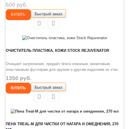
Нейтральное оружейное масло Ultman «Барьер PRO»
500 руб.
предназначено для надежной защиты всех видов огнестрельного
Быстрый заказ
оружия в процессе среднесрочного и межсезонного хранения.
КУПИТЬ
Предотвращает проникновения воды к поверхности металла,
вытесняет уже существующую влагу, обладает свойствами
заполнения мелких трещин на метал
ОЧИСТИТЕЛЬ ПЛАСТИКА, КОЖИ STOCK REJUVENATOR
Очищает загрязнения, придаёт блеск кожаным, виниловым,
пластиковым футлярам для оружия и другим изделиям из этих
материалов. Обогащает цветовую насыщенность. Подходит для
1350 руб.
многих материалов, в том числе для дерева, металла и пластика.
Быстрый заказ
КУПИТЬ
Безвреден для никелевых, воронёных и нержавеющих металлов,
камуфляжной отделки.
Удобный флакон с дозированным распылением
ПЕНА TREAL-M ДЛЯ ЧИСТКИ ОТ НАГАРА И ОМЕДНЕНИЯ, 270