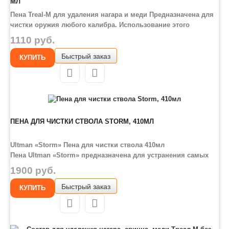
МЛ
Пена Treal-M для удаления нагара и меди Предназначена для
чистки оружия любого калибра. Использование этого
чистящего средства позволяет добиться более эффективной
1110 руб.
и экономной чистки ствола от порохового нагара и
Быстрый заказ
омеднения. Состав не вступает в химические реакции с
КУПИТЬ
металлом, из которого изготовлены..
ПЕНА ДЛЯ ЧИСТКИ СТВОЛА STORM, 410МЛ
Ultman «Storm» Пена для чистки ствола 410мл
Пена Ultman «Storm» предназначена для устранения самых
сложных пороховых отложений, нагара, следов омеднения и
1900 руб.
прочих загрязнений на внутренней части канала ствола и
Быстрый заказ
внутри ДТК. Состав пены не взаимодействует с металлами и
КУПИТЬ
их структурой, что делает её безопасной в применении. В
комплекте к баллону с пеной идёт пластиковая пр