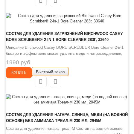
СОСТАВ ДЛЯ УДАЛЕНИЯ ЗАГРЯЗНЕНИЙ BIRCHWOOD CASEY
BORE SCRUBBER® 2-IN-1 BORE CLEANER 283Г, 33640
Описание Birchwood Casey BORE SCRUBBER Bore Cleaner 2-в-1
быстро и эффективно может удалять медь и нитросоединения,
причем без применения каких-либо высокотоксичных
1990 руб.
ингредиентов. Данный продукт отлично размягчает твердые
Быстрый заказ
остатки в ствольной коробке и спусковом механизме, он также
КУПИТЬ
содержит пр..
СОСТАВ ДЛЯ УДАЛЕНИЯ НАГАРА, СВИНЦА, МЕДИ (НА ВОДНОЙ
ОСНОВЕ) БЕЗ АММИАКА ТРЕАЛ-М 230 МЛ, 2945M
Состав для удаления нагара Треал-М Состав на водной основе,