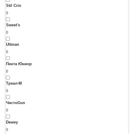
Stil Crin
0
Sweet's
0
Ultman
0
Пента Юниор
0
Треал-М
0
ЧистоGun
0
Dewey
0