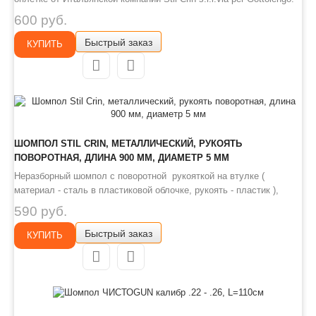
Разборный трех-секционный шомпол диаметром 7мм применяется
600 руб.
для чистки канала ствола после стрельбы. Также это
Быстрый заказ
приспособление поможет смазать внутреннюю поверх..
КУПИТЬ
ШОМПОЛ STIL CRIN, МЕТАЛЛИЧЕСКИЙ, РУКОЯТЬ
ПОВОРОТНАЯ, ДЛИНА 900 ММ, ДИАМЕТР 5 ММ
Неразборный шомпол с поворотной рукояткой на втулке (
материал - сталь в пластиковой облочке, рукоять - пластик ),
диаметр - 4 мм, длина - 90 см. ..
590 руб.
Быстрый заказ
КУПИТЬ