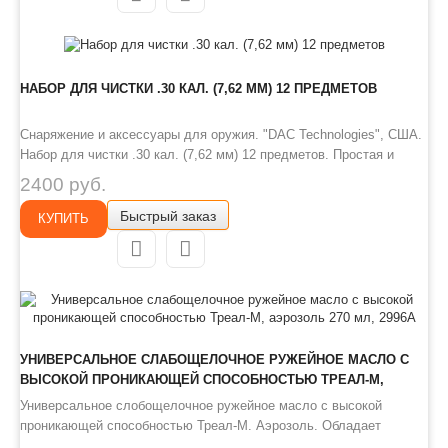
НАБОР ДЛЯ ЧИСТКИ .30 КАЛ. (7,62 ММ) 12 ПРЕДМЕТОВ
Снаряжение и аксессуары для оружия. "DAC Technologies", США.
Набор для чистки .30 кал. (7,62 мм) 12 предметов. Простая и
эффективная протяжка для очистки канала ствола карабина.
2400 руб.
Компактные размеры и необходимые аксессуары в комплекте
Быстрый заказ
дают возможность осуществлять чистку в полевых условиях.
КУПИТЬ
Ком..
УНИВЕРСАЛЬНОЕ СЛАБОЩЕЛОЧНОЕ РУЖЕЙНОЕ МАСЛО С
ВЫСОКОЙ ПРОНИКАЮЩЕЙ СПОСОБНОСТЬЮ ТРЕАЛ-М,
АЭРОЗОЛЬ 270 МЛ, 2996А
Универсальное слобощелочное ружейное масло с высокой
проникающей способностью Треал-М. Аэрозоль. Обладает
отличными защитными свойствами. Содержит ингибиторы