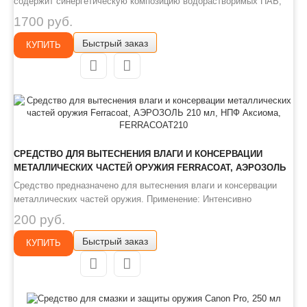
содержит синергетическую композицию водорастворимых ПАВ,
органических аминов, комплексов и ингибиторов коррозии черных
1700 руб.
металлов. Не содержит аммиака. Высокоэффективный состав
Быстрый заказ
для удаления особо большого нагара с наличием свинца и м..
КУПИТЬ
СРЕДСТВО ДЛЯ ВЫТЕСНЕНИЯ ВЛАГИ И КОНСЕРВАЦИИ
МЕТАЛЛИЧЕСКИХ ЧАСТЕЙ ОРУЖИЯ FERRACOAT, АЭРОЗОЛЬ
210 МЛ, НПФ АКСИОМА, FERRACOAT210
Средство предназначено для вытеснения влаги и консервации
металлических частей оружия. Применение: Интенсивно
встряхните аэрозоль Нанесите на металлическую поверхность
200 руб.
оружия. Возможно образование пены Протрите поверхность после
Быстрый заказ
нанесения сухим протирочным материалом При необходимости..
КУПИТЬ