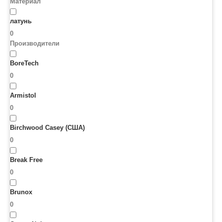
Материал
латунь
0
Производители
BoreTech
0
Armistol
0
Birchwood Casey (США)
0
Break Free
0
Brunox
0