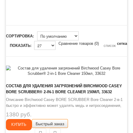
СОРТИРОВКА:
Сравнение товаров (0)
сетка
ПОКАЗАТЬ:
список
СОСТАВ ДЛЯ УДАЛЕНИЯ ЗАГРЯЗНЕНИЙ BIRCHWOOD CASEY
BORE SCRUBBER® 2-IN-1 BORE CLEANER 150МЛ, 33632
Описание Birchwood Casey BORE SCRUBBER Bore Cleaner 2-в-1
быстро и эффективно может удалять медь и нитросоединения,
причем без применения каких-либо высокотоксичных
1380 руб.
ингредиентов. Данный продукт отлично размягчает твердые
Быстрый заказ
остатки в ствольной коробке и спусковом механизме, он также
КУПИТЬ
содержит пр..