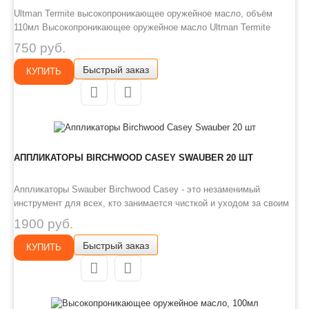
Ultman Termite высокопроникающее оружейное масло, объём
110мл Высокопроникающее оружейное масло Ultman Termite
применяется для очистки оружия от пороховых нагаров,
750 руб.
загрязнений, жира, вытеснения влаги и защиты от коррозии.
Быстрый заказ
Масло способно проникать даже в самые мелкие трещины,
КУПИТЬ
растворять нагары и уда..
АППЛИКАТОРЫ BIRCHWOOD CASEY SWAUBER 20 ШТ
Аппликаторы Swauber Birchwood Casey - это незаменимый
инструмент для всех, кто занимается чисткой и уходом за своим
оружием. Они позволяют быстро и эффективно обрабатывать
1900 руб.
оружие различными химическими веществами, такими как
Быстрый заказ
очистители, масла и средства для холодного воронения.
КУПИТЬ
Аппликаторы имеют ..