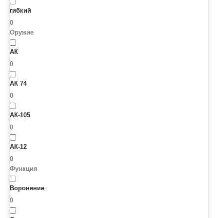
гибкий
0
Оружие
АК
0
АК 74
0
АК-105
0
АК-12
0
Функция
Воронение
0