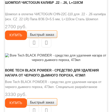
ШОМПОЛ ЧИСТОGUN КАЛИБР .22 - .26, L=110СМ
Шомпол в оплетке ЧИСТОGUN CHN-22C-110 для .22 - .26 калибра
(иск. CZ .22 LR) Папа 8/36 D=5.5 мм, L=110см Сталь Шомпол
односекционный из нержавеющей стали для чистки нарезного
2700 руб.
оружия .22 - .26 калибров. Рукоять с подшипником. Выполнен из
Быстрый заказ
цельного куска нержавеющей стали, сверху покрыт нейлоновой
КУПИТЬ
опл..
BORE TECH BLACK POWDER - СРЕДСТВО ДЛЯ УДАЛЕНИЯ
НАГАРА ОТ ЧЕРНОГО ДЫМНОГО ПОРОХА, 473МЛ
Bore Tech BLACK POWDER - средство для удаления нагара от
черного дымного пороха, 473мл. Специально разработанное
средство для удаления нагара от черного дымного пороха.
3330 руб.
Фирменная формула представляет собой комбинацию
Быстрый заказ
ингредиентов, которые могут одновременно проникать в тяжелые
КУПИТЬ
слои остатков порош..