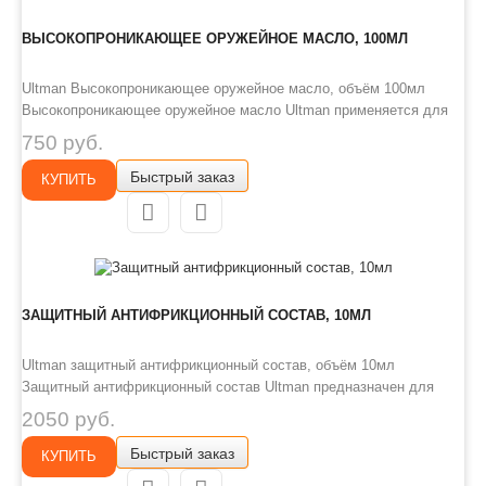
ВЫСОКОПРОНИКАЮЩЕЕ ОРУЖЕЙНОЕ МАСЛО, 100МЛ
Ultman Высокопроникающее оружейное масло, объём 100мл
Высокопроникающее оружейное масло Ultman применяется для
очистки ствола оружия от пороховых нагаров, вытеснения влаги и
750 руб.
защиты от коррозии. Масло способно проникать даже в самые
Быстрый заказ
мелкие трещины, растворять нагары и удалять ржавчину.
КУПИТЬ
Рекомендовано использовать для финишного удаления остатков
химии для чистки оружия,
ЗАЩИТНЫЙ АНТИФРИКЦИОННЫЙ СОСТАВ, 10МЛ
Ultman защитный антифрикционный состав, объём 10мл
Защитный антифрикционный состав Ultman предназначен для
проведения обработки всех видов стрелкового оружия с целью
2050 руб.
защиты поверхностей, подверженных трению и высокому износу,
Быстрый заказ
а также механизмов оружия, с целью предотвращения клинов и
КУПИТЬ
преждевременного выхода из строя. Существенно улучшает