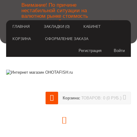
￼
Внимание! По причине
нестабильной ситуации на
валютном рынке стоимость
×
товаров может быть уточнена
ГЛАВНАЯ
ЗАКЛАДКИ (0)
КАБИНЕТ
после оформления заказа.
Извините за временные
неудобства.
КОРЗИНА
ОФОРМЛЕНИЕ ЗАКАЗА
Регистрация
Войти
Корзина:
ТОВАРОВ: 0 (0 РУБ.)
(812) 748-3404
8 800 350 3414