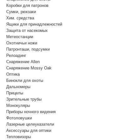
Коробки для патронов
Сумки, рюкзаки
Хим. средства
Ящики для принадлежностей
Защита от насекомых
Метеостанции
Охотничьи ножи
Патронташи, подсумки
Релоадинг
Снаряжение Allen
Снаряжение Mossy Oak
Оптика
Бинокли для охоты
Дальномеры
Прицелы
Зрительные трубы
Монокуляры
Приборы ночного видения
Фотоловушки
Лазерные целеуказатели
Аксессуары для оптики
Тепловизоры