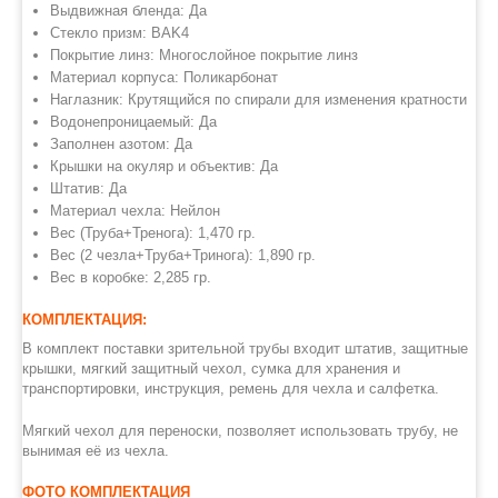
Выдвижная бленда: Да
Стекло призм
: BAK4
Покрытие линз: Многослойное покрытие линз
Материал корпуса: П
оликарбонат
Наглазник:
Крутящийся по спирали для изменения кратности
Водонепроницаемый: Да
Заполнен азотом: Да
Крышки на окуляр и объектив: Да
Штатив: Да
Материал чехла: Нейлон
Вес (Труба+Тренога): 1,470 гр.
Вес (2 чезла+Труба+Тринога): 1,890 гр.
Вес в коробке: 2,285 гр.
КОМПЛЕКТАЦИЯ:
В комплект поставки зрительной трубы входит штатив, защитные
крышки, мягкий защитный чехол, сумка для хранения и
транспортировки, инструкция,
ремень для чехла
и салфетка.
Мягкий чехол для переноски, позволяет использовать трубу, не
вынимая её из чехла.
ФОТО КОМПЛЕКТАЦИЯ