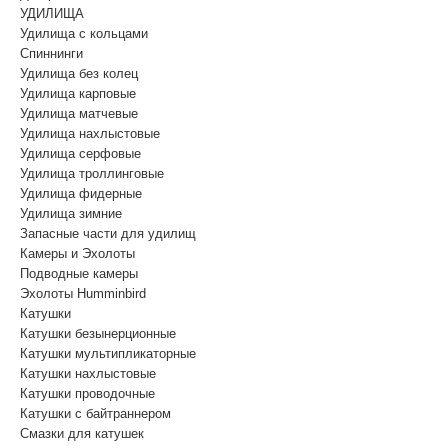
УДИЛИЩА
Удилища с кольцами
Спиннинги
Удилища без колец
Удилища карповые
Удилища матчевые
Удилища нахлыстовые
Удилища серфовые
Удилища троллинговые
Удилища фидерные
Удилища зимние
Запасные части для удилищ
Камеры и Эхолоты
Подводные камеры
Эхолоты Humminbird
Катушки
Катушки безынерционные
Катушки мультипликаторные
Катушки нахлыстовые
Катушки проводочные
Катушки с байтраннером
Смазки для катушек