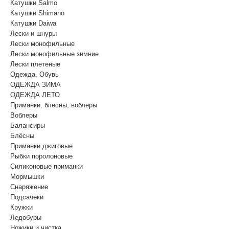
Катушки Salmo
Катушки Shimano
Катушки Daiwa
Лески и шнуры
Лески монофильные
Лески монофильные зимние
Лески плетеные
Одежда, Обувь
ОДЕЖДА ЗИМА
ОДЕЖДА ЛЕТО
Приманки, блесны, воблеры
Воблеры
Балансиры
Блёсны
Приманки джиговые
Рыбки поролоновые
Силиконовые приманки
Мормышки
Снаряжение
Подсачеки
Кружки
Ледобуры
Ножики и чистка