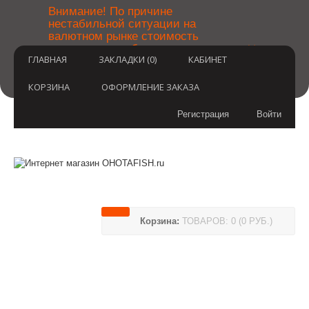
￼
Внимание! По причине
нестабильной ситуации на
валютном рынке стоимость
×
товаров может быть уточнена
ГЛАВНАЯ
ЗАКЛАДКИ (0)
КАБИНЕТ
после оформления заказа.
Извините за временные
неудобства.
КОРЗИНА
ОФОРМЛЕНИЕ ЗАКАЗА
Регистрация
Войти
Корзина:
ТОВАРОВ: 0 (0 РУБ.)
(812) 748-3404
8 800 350 3414