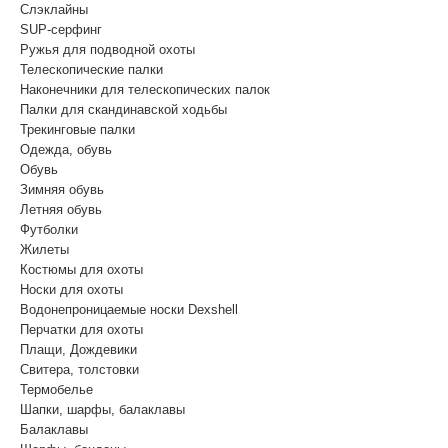
Cлэклайны
SUP-серфинг
Ружья для подводной охоты
Телескопические палки
Наконечники для телескопических палок
Палки для скандинавской ходьбы
Трекинговые палки
Одежда, обувь
Обувь
Зимняя обувь
Летняя обувь
Футболки
Жилеты
Костюмы для охоты
Носки для охоты
Водонепроницаемые носки Dexshell
Перчатки для охоты
Плащи, Дождевики
Свитера, толстовки
Термобелье
Шапки, шарфы, балаклавы
Балаклавы