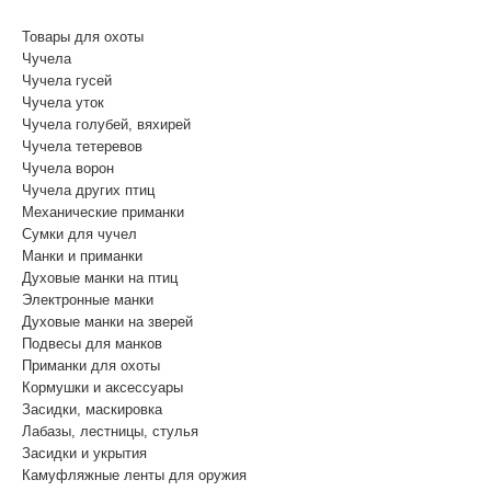
(Бесплатный звонок по России)
Товары для охоты
Чучела
Чучела гусей
Чучела уток
Чучела голубей, вяхирей
Чучела тетеревов
Чучела ворон
Чучела других птиц
Механические приманки
Сумки для чучел
Манки и приманки
Духовые манки на птиц
Электронные манки
Духовые манки на зверей
Подвесы для манков
Приманки для охоты
Кормушки и аксессуары
Засидки, маскировка
Лабазы, лестницы, стулья
Засидки и укрытия
Камуфляжные ленты для оружия