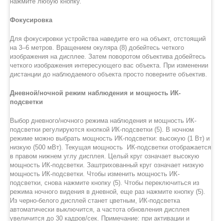
нажмите любую кнопку.
Фокусировка
Для фокусировки устройства наведите его на объект, отстоящий
на 3–6 метров. Вращением окуляра (8) добейтесь четкого
изображения на дисплее. Затем поворотом объектива добейтесь
четкого изображения интересующего вас объекта. При изменении
дистанции до наблюдаемого объекта просто поверните объектив.
Дневной/ночной режим наблюдения и мощность ИК-
подсветки
Выбор дневного/ночного режима наблюдения и мощность ИК-
подсветки регулируются кнопкой ИК-подсветки (5). В ночном
режиме можно выбрать мощность ИК-подсветки: высокую (1 Вт) и
низкую (500 мВт). Текущая мощность ИК-подсветки отображается
в правом нижнем углу дисплея. Целый круг означает высокую
мощность ИК-подсветки. Заштрихованный круг означает низкую
мощность ИК-подсветки. Чтобы изменить мощность ИК-
подсветки, снова нажмите кнопку (5). Чтобы переключиться из
режима ночного видения в дневной, еще раз нажмите кнопку (5).
Из черно-белого дисплей станет цветным, ИК-подсветка
автоматически выключится, а частота обновления дисплея
увеличится до 30 кадров/сек. Примечание: при активации и