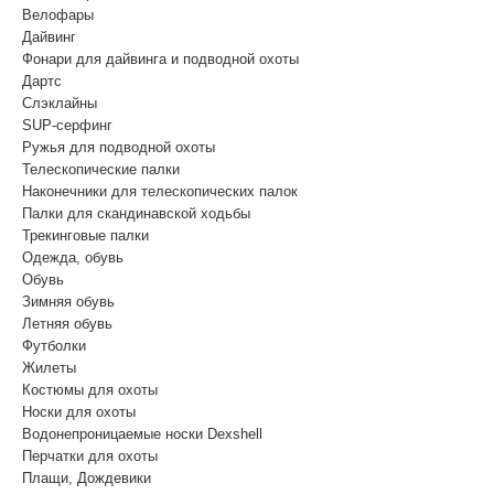
Велофары
Дайвинг
Фонари для дайвинга и подводной охоты
Дартс
Cлэклайны
SUP-серфинг
Ружья для подводной охоты
Телескопические палки
Наконечники для телескопических палок
Палки для скандинавской ходьбы
Трекинговые палки
Одежда, обувь
Обувь
Зимняя обувь
Летняя обувь
Футболки
Жилеты
Костюмы для охоты
Носки для охоты
Водонепроницаемые носки Dexshell
Перчатки для охоты
Плащи, Дождевики