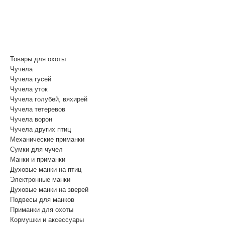
(812) 748-3404
8 800 350 3414
(Бесплатный звонок по России)
Товары для охоты
Чучела
Чучела гусей
Чучела уток
Чучела голубей, вяхирей
Чучела тетеревов
Чучела ворон
Чучела других птиц
Механические приманки
Сумки для чучел
Манки и приманки
Духовые манки на птиц
Электронные манки
Духовые манки на зверей
Подвесы для манков
Приманки для охоты
Кормушки и аксессуары