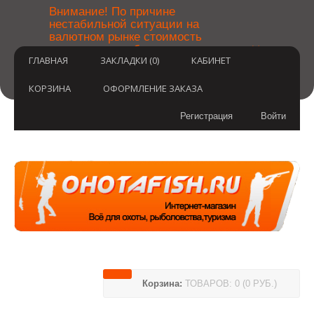
￼
Внимание! По причине
нестабильной ситуации на
валютном рынке стоимость
×
товаров может быть уточнена
ГЛАВНАЯ
ЗАКЛАДКИ (0)
КАБИНЕТ
после оформления заказа.
Извините за временные
неудобства.
КОРЗИНА
ОФОРМЛЕНИЕ ЗАКАЗА
Регистрация
Войти
Корзина:
ТОВАРОВ: 0 (0 РУБ.)