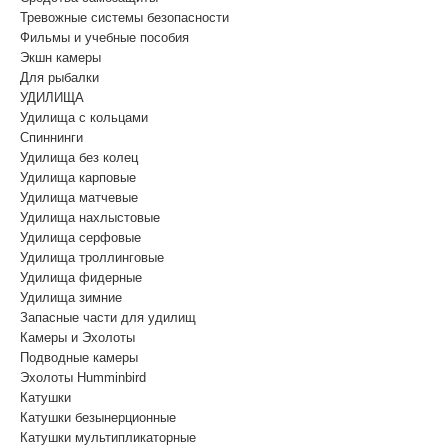
Тревожные системы безопасности
Фильмы и учебные пособия
Экшн камеры
Для рыбалки
УДИЛИЩА
Удилища с кольцами
Спиннинги
Удилища без колец
Удилища карповые
Удилища матчевые
Удилища нахлыстовые
Удилища серфовые
Удилища троллинговые
Удилища фидерные
Удилища зимние
Запасные части для удилищ
Камеры и Эхолоты
Подводные камеры
Эхолоты Humminbird
Катушки
Катушки безынерционные
Катушки мультипликаторные