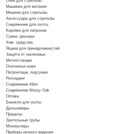
Очки для стрельбы
Машинки для метания
Мишени для стрельбы
Аксессуары для стрельбы
Снаряжение для охоты
Коробки для патронов
Сумки, рюкзаки
Хим. средства
Ящики для принадлежностей
Защита от насекомых
Метеостанции
Охотничьи ножи
Патронташи, подсумки
Релоадинг
Снаряжение Allen
Снаряжение Mossy Oak
Оптика
Бинокли для охоты
Дальномеры
Прицелы
Зрительные трубы
Монокуляры
Приборы ночного видения