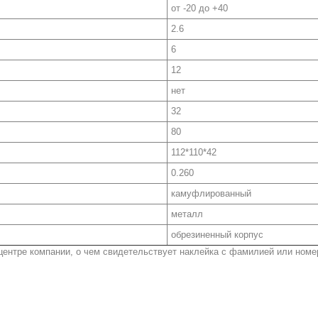
от -20 до +40
2.6
6
12
нет
32
80
112*110*42
0.260
камуфлированный
металл
обрезиненный корпус
ентре компании, о чем свидетельствует наклейка с фамилией или ном