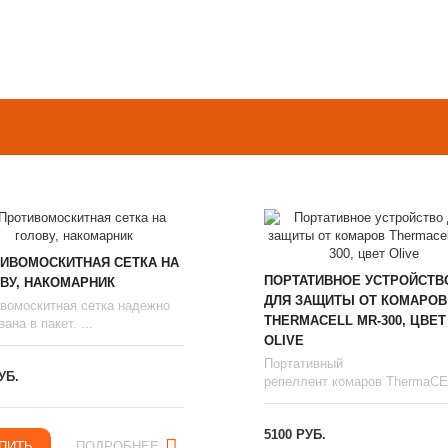
ИВОМОСКИТНАЯ СЕТКА НА
ПОРТАТИВНОЕ УСТРОЙСТВ
ВУ, НАКОМАРНИК
ДЛЯ ЗАЩИТЫ ОТ КОМАРОВ
вомоскитная сетка надежно
THERMAСЕLL MR-300, ЦВЕТ
ана в пакет. ...
OLIVE
Портативный
УБ.
репеллент комаров ThermaCEL
5100 РУБ.
ПИТЬ
ПОДРОБНЕЕ