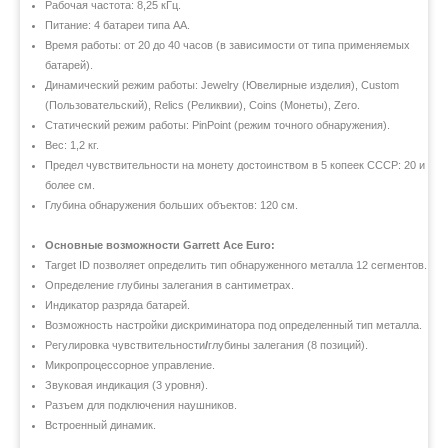
Рабочая частота: 8,25 кГц.
Питание: 4 батареи типа АА.
Время работы: от 20 до 40 часов (в зависимости от типа применяемых
батарей).
Динамический режим работы: Jewelry (Ювелирные изделия), Custom
(Пользовательский), Relics (Реликвии), Coins (Монеты), Zero.
Статический режим работы: PinPoint (режим точного обнаружения).
Вес: 1,2 кг.
Предел чувствительности на монету достоинством в 5 копеек СССР: 20 и
более см.
Глубина обнаружения больших объектов: 120 см.
Основные возможности Garrett Ace Euro:
Target ID позволяет определить тип обнаруженного металла 12 сегментов.
Определение глубины залегания в сантиметрах.
Индикатор разряда батарей.
Возможность настройки дискриминатора под определенный тип металла.
Регулировка чувствительности
/
глубины залегания (8 позиций).
Микропроцессорное управление.
Звуковая индикация (3 уровня).
Разъем для подключения наушников.
Встроенный динамик.