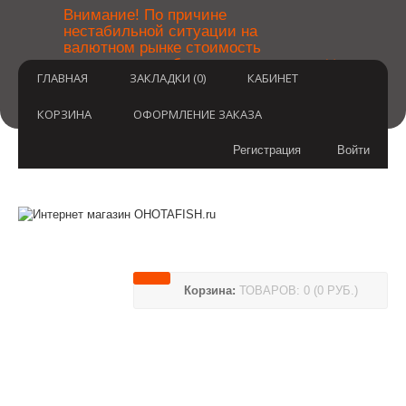
￼
Внимание! По причине
нестабильной ситуации на
валютном рынке стоимость
×
товаров может быть уточнена
ГЛАВНАЯ
ЗАКЛАДКИ (0)
КАБИНЕТ
после оформления заказа.
Извините за временные
неудобства.
КОРЗИНА
ОФОРМЛЕНИЕ ЗАКАЗА
Регистрация
Войти
Корзина:
ТОВАРОВ: 0 (0 РУБ.)
(812) 748-3404
8 800 350 3414